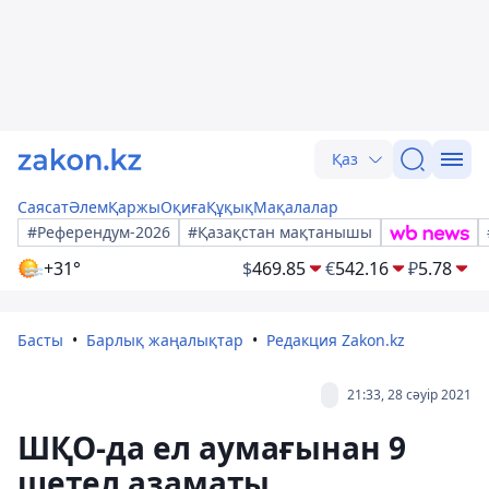
Қаз
Саясат
Әлем
Қаржы
Оқиға
Құқық
Мақалалар
#Референдум-2026
#Қазақстан мақтанышы
+31°
$
469.85
€
542.16
₽
5.78
Басты
Барлық жаңалықтар
Редакция Zakon.kz
21:33, 28 сәуір 2021
ШҚО-да ел аумағынан 9
шетел азаматы