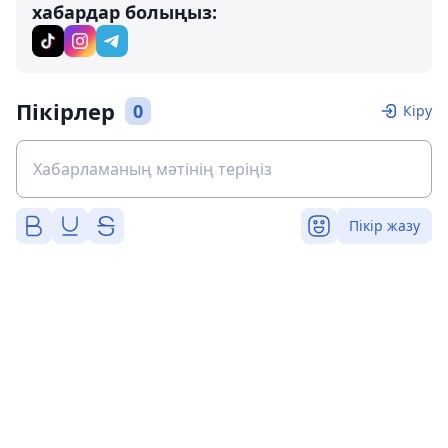
хабардар болыңыз:
Пікірлер
0
Кіру
Пікір жазу