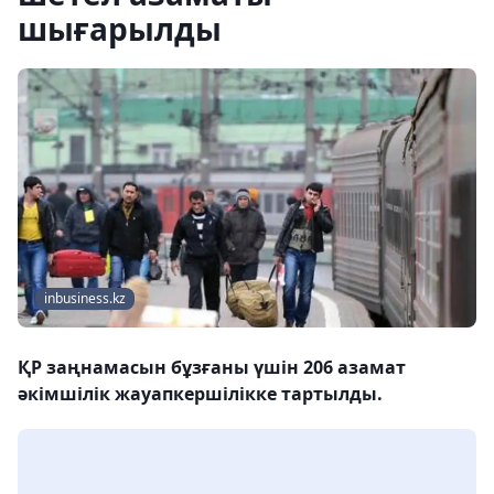
шығарылды
inbusiness.kz
ҚР заңнамасын бұзғаны үшін 206 азамат
әкімшілік жауапкершілікке тартылды.