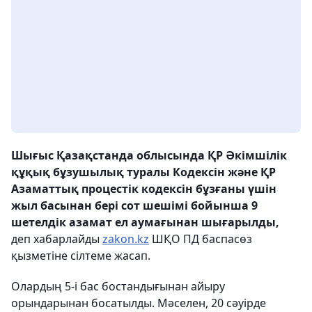
Шығыс Қазақстанда облысында ҚР Әкімшілік
құқық бұзушылық туралы Кодексін және ҚР
Азаматтық процестік кодексін бұзғаны үшін
жыл басынан бері сот шешімі бойынша 9
шетелдік азамат ел аумағынан шығарылды,
деп хабарлайды
zakon.kz
ШҚО ПД баспасөз
қызметіне сілтеме жасап.
Олардың 5-і бас бостандығынан айыру
орындарынан босатылды. Мәселен, 20 сәуірде