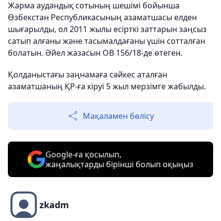
Жарма аудандық сотының шешімі бойынша
Өзбекстан Республикасының азаматшасы елден
шығарылды, ол 2011 жылы есірткі заттарын заңсыз
сатып алғаны және тасымалдағаны үшін сотталған
болатын. Әйел жазасын ОВ 156/18-де өтеген.
Қолданыстағы заңнамаға сәйкес аталған
азаматшаның ҚР-ға кіруі 5 жыл мерзімге жабылды.
Мақаламен бөлісу
Google-ға қосылып,
жаңалықтарды бірінші болып оқыңыз
zkadm