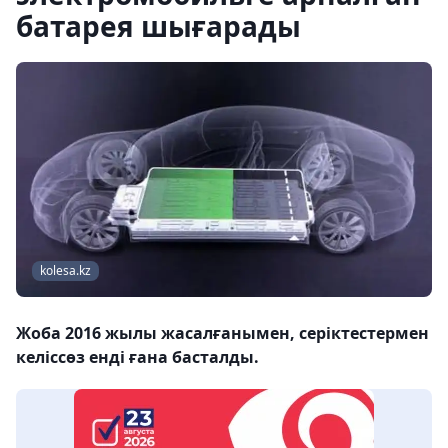
батарея шығарады
kolesa.kz
Жоба 2016 жылы жасалғанымен, серіктестермен
келіссөз енді ғана басталды.