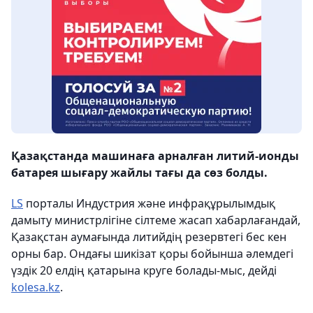
Қазақстанда машинаға арналған литий-ионды
батарея шығару жайлы тағы да сөз болды.
LS
порталы Индустрия және инфрақұрылымдық
дамыту министрлігіне сілтеме жасап хабарлағандай,
Қазақстан аумағында литийдің резервтегі бес кен
орны бар. Ондағы шикізат қоры бойынша әлемдегі
үздік 20 елдің қатарына круге болады-мыс, дейді
kolesa.kz
.