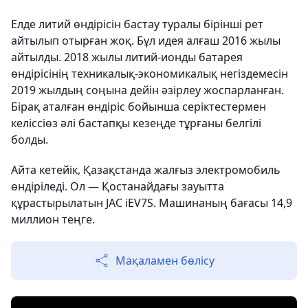
Елде литий өндірісін бастау туралы бірінші рет
айтылып отырған жоқ. Бұл идея алғаш 2016 жылы
айтылды. 2018 жылы литий-ионды батарея
өндірісінің техникалық-экономикалық негіздемесін
2019 жылдың соңына дейін әзірлеу жоспарланған.
Бірақ аталған өндіріс бойынша серіктестермен
келіссіөз әлі бастапқы кезеңде тұрғаны белгілі
болды.
Айта кетейік, Қазақстанда жалғыз электромобиль
өндіріледі. Ол — Қостанайдағы зауытта
құрастырылатын JAC iEV7S. Машинаның бағасы 14,9
миллион теңге.
Мақаламен бөлісу