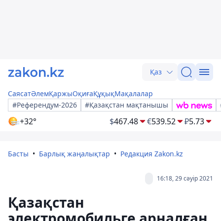
Қаз
Саясат
Әлем
Қаржы
Оқиға
Құқық
Мақалалар
#Референдум-2026
#Қазақстан мақтанышы
+32°
$
467.48
€
539.52
₽
5.73
Басты
Барлық жаңалықтар
Редакция Zakon.kz
16:18, 29 сәуір 2021
Қазақстан
электромобильге арналған