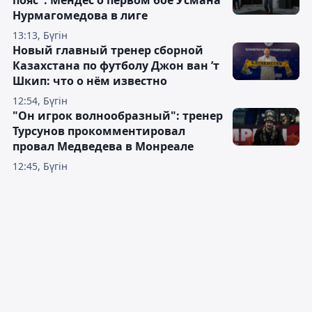
пояс": Мендес о первом бое Усмана
Нурмагомедова в лиге
13:13, Бүгін
Новый главный тренер сборной
Казахстана по футболу Джон ван ’т
Шкип: что о нём известно
12:54, Бүгін
"Он игрок волнообразный": тренер
Турсунов прокомментировал
провал Медведева в Монреале
12:45, Бүгін