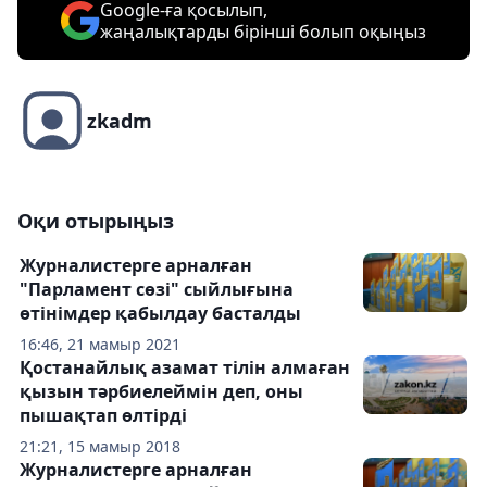
Google-ға қосылып,
жаңалықтарды бірінші болып оқыңыз
zkadm
Оқи отырыңыз
Журналистерге арналған
"Парламент сөзі" сыйлығына
өтінімдер қабылдау басталды
16:46, 21 мамыр 2021
Қостанайлық азамат тілін алмаған
қызын тәрбиелеймін деп, оны
пышақтап өлтірді
21:21, 15 мамыр 2018
Журналистерге арналған