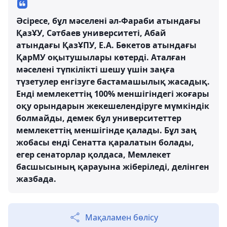
Әсіресе, бұл мәселені әл-Фараби атындағы
ҚазҰУ, Сәтбаев университеті, Абай
атындағы ҚазҰПУ, Е.А. Бөкетов атындағы
ҚарМУ оқытушылары көтерді. Аталған
мәселені түпкілікті шешу үшін заңға
түзетулер енгізуге бастамашылық жасадық.
Енді мемлекеттің 100% меншігіндегі жоғары
оқу орындарын жекешелендіруге мүмкіндік
болмайды, демек бұл университеттер
мемлекеттің меншігінде қалады. Бұл заң
жобасы енді Сенатта қаралатын болады,
егер сенаторлар қолдаса, Мемлекет
басшысының қарауына жіберіледі, делінген
жазбада.
Мақаламен бөлісу