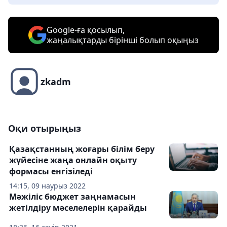
Google-ға қосылып,
жаңалықтарды бірінші болып оқыңыз
zkadm
Оқи отырыңыз
Қазақстанның жоғары білім беру
жүйесіне жаңа онлайн оқыту
формасы енгізіледі
14:15, 09 наурыз 2022
Мәжіліс бюджет заңнамасын
жетiлдiру мәселелерін қарайды