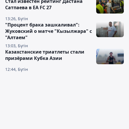
Стал известен рейтинг Дастана
Сатпаева в EA FC 27
13:26, Бүгін
"Процент брака зашкаливал":
Жуковский о матче "Кызылжара" с
"Алтаем"
13:03, Бүгін
Казахстанские триатлеты стали
призёрами Кубка Азии
12:44, Бүгін