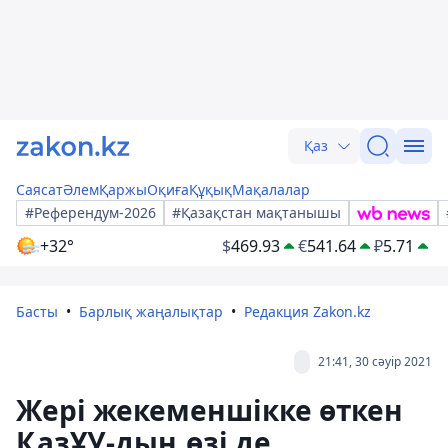
Қаз
Саясат
Әлем
Қаржы
Оқиға
Құқық
Мақалалар
#Референдум-2026
#Қазақстан мақтанышы
+32°
$
469.93
€
541.64
₽
5.71
Басты
Барлық жаңалықтар
Редакция Zakon.kz
21:41, 30 сәуір 2021
Жері жекеменшікке өткен
ҚазҰУ-дың өзі де