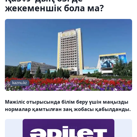
жекеменшік бола ма?
kaznu.kz
Мәжіліс отырысында білім беру үшін маңызды
нормалар қамтылған заң жобасы қабылданды.