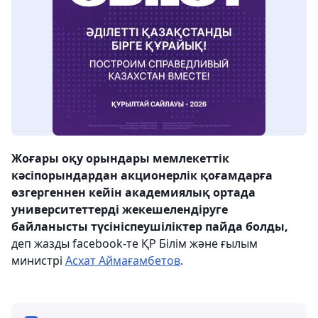
Жоғары оқу орындары мемлекеттік
кәсіпорындардан акционерлік қоғамдарға
өзгергеннен кейін академиялық ортада
университеттерді жекешелендіруге
байланысты түсініспеушіліктер пайда болды,
деп жазды facebook-те ҚР Білім және ғылым
министрі
Асхат Аймағамбетов
.