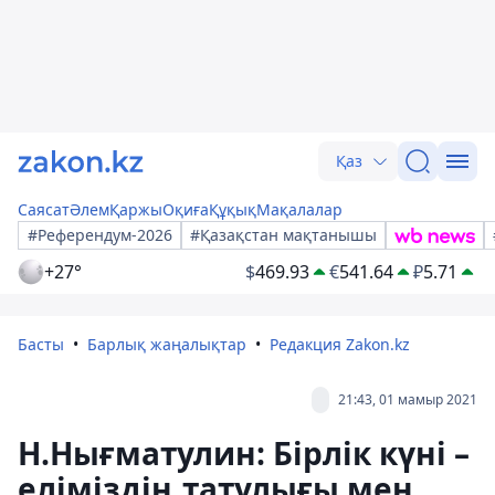
Қаз
Саясат
Әлем
Қаржы
Оқиға
Құқық
Мақалалар
#Референдум-2026
#Қазақстан мақтанышы
+27°
$
469.93
€
541.64
₽
5.71
Басты
Барлық жаңалықтар
Редакция Zakon.kz
21:43, 01 мамыр 2021
Н.Нығматулин: Бірлік күні –
еліміздің татулығы мен