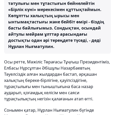
татулығы мен тұтастығын бейнелейтін
«Бірлік күні» мерекесімен құттықтаймын.
Көпұлтты халықтың ырысы мен
ынтымақтастығы және бейбіт өмірі - біздің
басты байлығымыз. Сондықтан, осындай
айтулы мейрам ұлттар арасындағы
достықты одан әрі тереңдете түседі, - деді
Нұрлан Нығматулин.
Осы ретте, Мәжіліс Төрағасы Тұңғыш Президентіміз,
Елбасы Нұрсұлтан Әбішұлы Назарбаевтың
Тәуелсіздік алған жылдардан бастап, әрқашан
халықтың береке-бірлігіне, қауіпсіздігіне,
тұрақтылығы мен тыныштығына баса назар
аударып, қоғамдық келісім мен саяси
тұрақтылықтың негізін қалағанын атап өтті.
Сонымен қатар, Нұрлан Нығматулин бүгінде