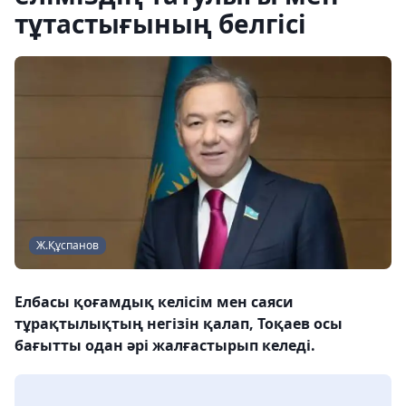
тұтастығының белгісі
Ж.Құспанов
Елбасы қоғамдық келісім мен саяси
тұрақтылықтың негізін қалап, Тоқаев осы
бағытты одан әрі жалғастырып келеді.