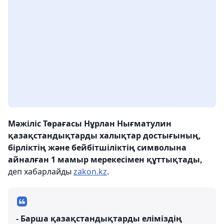
Мәжіліс Төрағасы Нұрлан Нығматулин
қазақстандықтарды халықтар достығының,
бірліктің және бейбітшіліктің символына
айналған 1 мамыр мерекесімен құттықтады,
деп хабарлайды
zakon.kz
.
- Барша қазақстандықтарды еліміздің