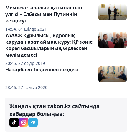
Мемлекетаралық қатынастың
үлгісі – Елбасы мен Путиннің
кездесуі
14:54, 01 шілде 2021
ҮАААЖ құрылысы, Ядролық
қарудан азат аймақ құру: ҚР және
Корея басшыларының бірлескен
мәлімдемесі
20:45, 22 сәуір 2019
Назарбаев Тоқаевпен кездесті
23:46, 27 тамыз 2020
Жаңалықтан zakon.kz сайтында
хабардар болыңыз: