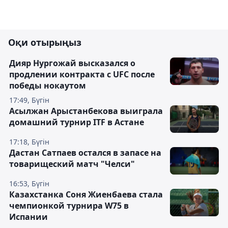
Оқи отырыңыз
Дияр Нургожай высказался о
продлении контракта с UFC после
победы нокаутом
17:49, Бүгін
Асылжан Арыстанбекова выиграла
домашний турнир ITF в Астане
17:18, Бүгін
Дастан Сатпаев остался в запасе на
товарищеский матч "Челси"
16:53, Бүгін
Казахстанка Соня Жиенбаева стала
чемпионкой турнира W75 в
Испании