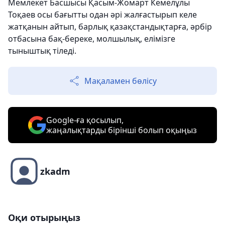
Мемлекет Басшысы Қасым-Жомарт Кемелұлы
Тоқаев осы бағытты одан әрі жалғастырып келе
жатқанын айтып, барлық қазақстандықтарға, әрбір
отбасына бақ-береке, молшылық, елімізге
тыныштық тіледі.
Мақаламен бөлісу
Google-ға қосылып,
жаңалықтарды бірінші болып оқыңыз
zkadm
Оқи отырыңыз