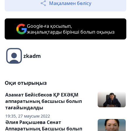
Мақаламен бөлісу
Google-ға қосылып,
жаңалықтарды бірінші болып оқыңыз
zkadm
Оқи отырыңыз
Азамат Бейісбеков ҚР ЕХӘҚМ
аппаратының басшысы болып
тағайындалды
19:35, 27 маусым 2022
Әлия Рақышева Сенат
Аппаратының Басшысы болып