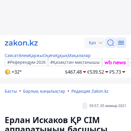
Қаз
Саясат
Әлем
Қаржы
Оқиға
Құқық
Мақалалар
#Референдум-2026
#Қазақстан мақтанышы
+32°
$
467.48
€
539.52
₽
5.73
Басты
Барлық жаңалықтар
Редакция Zakon.kz
05:57, 05 мамыр 2021
Ерлан Искаков ҚР СІМ
аппаратының басшысы