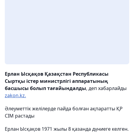
Ерлан Ысқақов Қазақстан Республикасы
Сыртқы істер министрлігі аппаратының
басшысы болып тағайындалды
, деп хабарлайды
zakon.kz.
Әлеуметтік желілерде пайда болған ақпаратты ҚР
СІМ растады
Ерлан Ысқақов 1971 жылы 8 қазанда дүниеге келген.