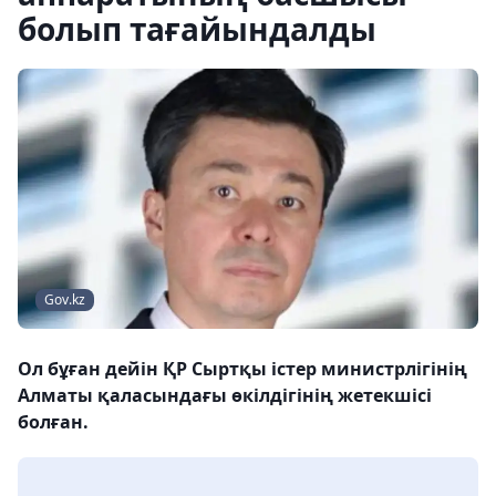
болып тағайындалды
Gov.kz
Ол бұған дейін ҚР Сыртқы істер министрлігінің
Алматы қаласындағы өкілдігінің жетекшісі
болған.