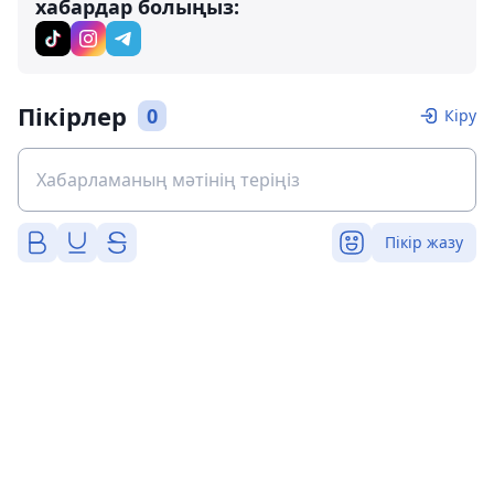
хабардар болыңыз:
Пікірлер
0
Кіру
Пікір жазу