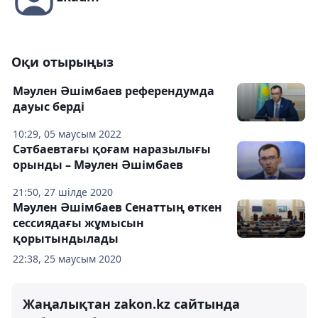
Оқи отырыңыз
Мәулен Әшімбаев референдумда
дауыс берді
10:29, 05 маусым 2022
Сәтбаевтағы қоғам наразылығы
орынды – Мәулен Әшімбаев
21:50, 27 шілде 2020
Мәулен Әшімбаев Сенаттың өткен
сессиядағы жұмысын
қорытындылады
22:38, 25 маусым 2020
Жаңалықтан zakon.kz сайтында