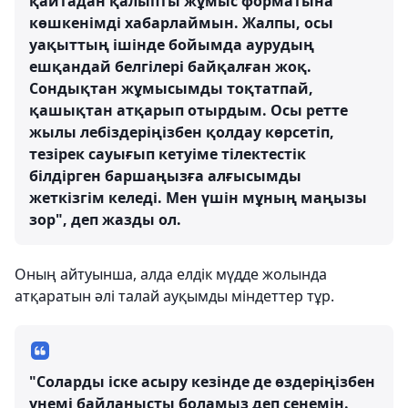
қайтадан қалыпты жұмыс форматына
көшкенімді хабарлаймын. Жалпы, осы
уақыттың ішінде бойымда аурудың
ешқандай белгілері байқалған жоқ.
Сондықтан жұмысымды тоқтатпай,
қашықтан атқарып отырдым. Осы ретте
жылы лебіздеріңізбен қолдау көрсетіп,
тезірек сауығып кетуіме тілектестік
білдірген баршаңызға алғысымды
жеткізгім келеді. Мен үшін мұның маңызы
зор", деп жазды ол.
Оның айтуынша, алда елдік мүдде жолында
атқаратын әлі талай ауқымды міндеттер тұр.
"Соларды іске асыру кезінде де өздеріңізбен
үнемі байланысты боламыз деп сенемін.