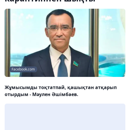
Facebook.com
Жұмысымды тоқтатпай, қашықтан атқарып
отырдым - Мәулен Әшімбаев.