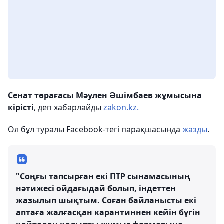
Сенат төрағасы Мәулен Әшімбаев жұмысына
кірісті
, деп хабарлайды
zakon.kz.
Ол бұл туралы Facebook-тегі парақшасында
жазды
.
"Соңғы тапсырған екі ПТР сынамасының
нәтижесі ойдағыдай болып, індеттен
жазылып шықтым. Соған байланысты екі
аптаға жалғасқан карантиннен кейін бүгін