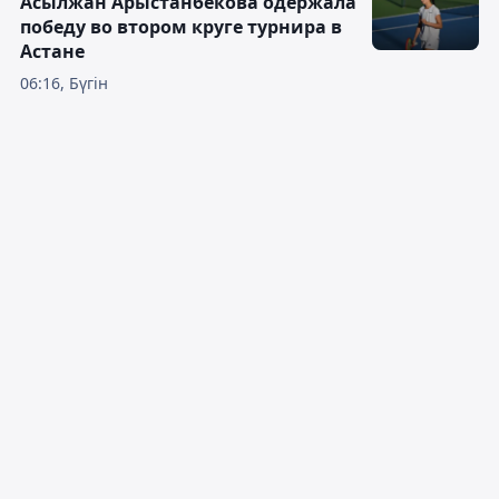
Асылжан Арыстанбекова одержала
победу во втором круге турнира в
Астане
06:16, Бүгін