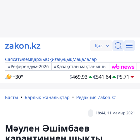
Қаз
Саясат
Әлем
Қаржы
Оқиға
Құқық
Мақалалар
#Референдум-2026
#Қазақстан мақтанышы
+30°
$
469.93
€
541.64
₽
5.71
Басты
Барлық жаңалықтар
Редакция Zakon.kz
18:44, 11 мамыр 2021
Мәулен Әшімбаев
карантиннен шықты