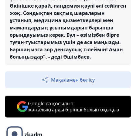
Өкінішке қарай, пандемия қаупі әлі сейілген
жоқ. Сондықтан сақтық шараларын
ұстанып, медицина қызметкерлері мен
мамандардың ұсынымдарын барынша
орындауымыз керек. Бұл – өзімізбен бірге
туған-туыстарымыз үшін де аса маңызды.
Баршаңызға зор денсаулық тілеймін! Аман
болыңыздар", - деді Әшімбаев.
Мақаламен бөлісу
Google-ға қосылып,
жаңалықтарды бірінші болып оқыңыз
zkadm