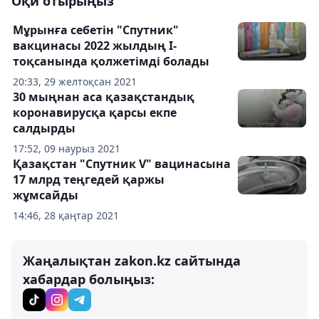
Оқи отырыңыз
Мұрынға себетін "Спутник"
вакцинасы 2022 жылдың І-
тоқсанында қолжетімді болады
20:33, 29 желтоқсан 2021
30 мыңнан аса қазақстандық
коронавирусқа қарсы екпе
салдырды
17:52, 09 наурыз 2021
Қазақстан "Спутник V" вацинасына
17 млрд теңгедей қаржы
жұмсайды
14:46, 28 қаңтар 2021
Жаңалықтан zakon.kz сайтында
хабардар болыңыз: