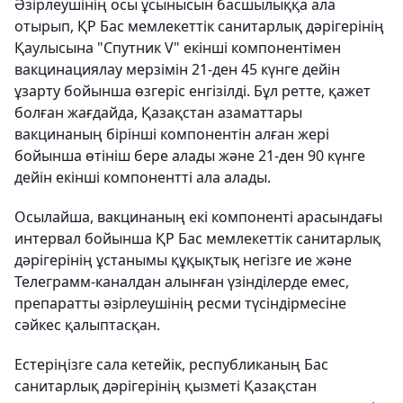
Әзірлеушінің осы ұсынысын басшылыққа ала
отырып, ҚР Бас мемлекеттік санитарлық дәрігерінің
Қаулысына "Спутник V" екінші компонентімен
вакцинациялау мерзімін 21-ден 45 күнге дейін
ұзарту бойынша өзгеріс енгізілді. Бұл ретте, қажет
болған жағдайда, Қазақстан азаматтары
вакцинаның бірінші компонентін алған жері
бойынша өтініш бере алады және 21-ден 90 күнге
дейін екінші компонентті ала алады.
Осылайша, вакцинаның екі компоненті арасындағы
интервал бойынша ҚР Бас мемлекеттік санитарлық
дәрігерінің ұстанымы құқықтық негізге ие және
Телеграмм-каналдан алынған үзінділерде емес,
препаратты әзірлеушінің ресми түсіндірмесіне
сәйкес қалыптасқан.
Естеріңізге сала кетейік, республиканың Бас
санитарлық дәрігерінің қызметі Қазақстан