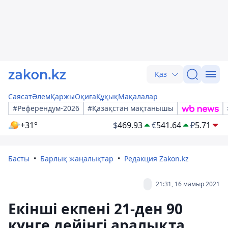
Қаз
Саясат
Әлем
Қаржы
Оқиға
Құқық
Мақалалар
#Референдум-2026
#Қазақстан мақтанышы
+31°
$
469.93
€
541.64
₽
5.71
Басты
Барлық жаңалықтар
Редакция Zakon.kz
21:31, 16 мамыр 2021
Екінші екпені 21-ден 90
күнге дейінгі аралықта