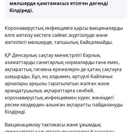
мөлшерде қамтамасыз етілген дегенді
білдіреді.
Коронавирустық инфекцияға қарсы вакциналарды
елге жеткізу кестеге сәйкес жүргізілуде және
жеткілікті мөлшерде, тапшылық байқалмайды.
ҚР Денсаулық сақтау министрлігі барлық
азаматтарды санитарлық нормаларды ғана емес,
ақпараттық гигиена ережелерін де қатаң сақтауға
шақырады. Бұл, ең алдымен, әртүрлі байланыс
арналары арқылы таратылатын жалған және
арандатушылық ақпараттарға сенбей,
коронавирустық инфекциямен күрес жөніндегі
ресми көздерден алынған ақпаратты пайдалануды
білдіреді.
Вакцинациялау тактикасы және ұжымдық
иммунитетті қалыптастыру мәселесі Қазақстан