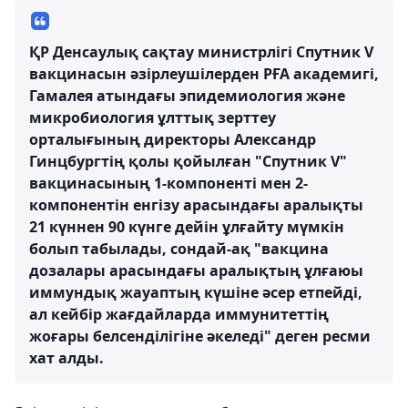
ҚР Денсаулық сақтау министрлігі Спутник V
вакцинасын әзірлеушілерден РҒА академигі,
Гамалея атындағы эпидемиология және
микробиология ұлттық зерттеу
орталығының директоры Александр
Гинцбургтің қолы қойылған "Спутник V"
вакцинасының 1-компоненті мен 2-
компонентін енгізу арасындағы аралықты
21 күннен 90 күнге дейін ұлғайту мүмкін
болып табылады, сондай-ақ "вакцина
дозалары арасындағы аралықтың ұлғаюы
иммундық жауаптың күшіне әсер етпейді,
ал кейбір жағдайларда иммунитеттің
жоғары белсенділігіне әкеледі" деген ресми
хат алды.