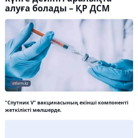
алуға болады – ҚР ДСМ
inform.kz
"Спутник V" вакцинасының екінші компоненті
жеткілікті мөлшерде.