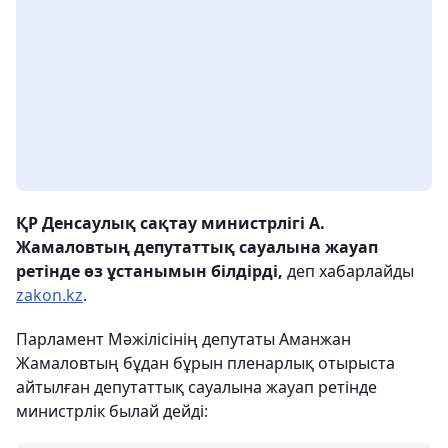
ҚР Денсаулық сақтау министрлігі А.
Жамаловтың депутаттық сауалына жауап
ретінде өз ұстанымын білдірді,
деп хабарлайды
zakon.kz
.
Парламент Мәжілісінің депутаты Аманжан
Жамаловтың бұдан бұрын пленарлық отырыста
айтылған депутаттық сауалына жауап ретінде
министрлік былай дейді: