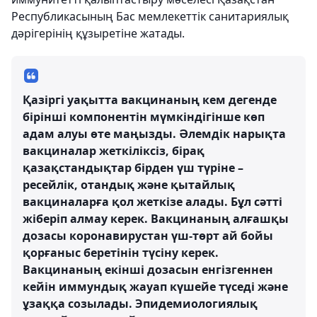
Республикасының Бас мемлекеттік санитариялық
дәрігерінің құзыретіне жатады.
Қазіргі уақытта вакцинаның кем дегенде
бірінші компонентін мүмкіндігінше көп
адам алуы өте маңызды. Әлемдік нарықта
вакциналар жеткіліксіз, бірақ
қазақстандықтар бірден үш түріне –
ресейлік, отандық және қытайлық
вакциналарға қол жеткізе алады. Бұл сәтті
жіберіп алмау керек. Вакцинаның алғашқы
дозасы коронавирустан үш-төрт ай бойы
қорғаныс беретінін түсіну керек.
Вакцинаның екінші дозасын енгізгеннен
кейін иммундық жауап күшейе түседі және
ұзаққа созылады. Эпидемиологиялық