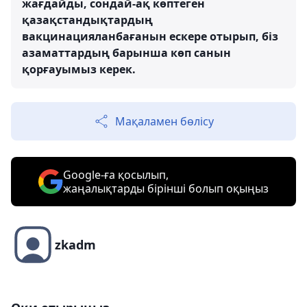
жағдайды, сондай-ақ көптеген
қазақстандықтардың
вакцинацияланбағанын ескере отырып, біз
азаматтардың барынша көп санын
қорғауымыз керек.
Мақаламен бөлісу
Google-ға қосылып,
жаңалықтарды бірінші болып оқыңыз
zkadm