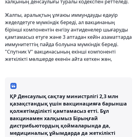
халқының денсаулығы туралы кодекспен реттеледі.
Жалпы, аралықтың ұлғаюы иммундауды едәуір
жеделдетуге мүмкіндік береді, ал вакцинаның
бірінші компонентін енгізу антиденелер шығаруды
қамтамасыз етуге және 3 аптадан кейін азаматтарда
иммунитеттің пайда болуына мүмкіндік береді.
"Спутник V" вакцинасының екінші компоненті
жеткілікті мөлшерде екенін айта кеткен жөн,
ҚР Денсаулық сақтау министрлігі 2,3 млн
қазақстандық үшін вакцинацияға барынша
қолжетімділікті қамтамасыз етті. Бұл
вакцинамен халқымыз Бірыңғай
дистрибьютордың қоймаларында да,
медициналық ұйымдарда да жеткілікті