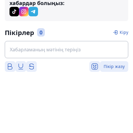
хабардар болыңыз:
Пікірлер
0
Кіру
Пікір жазу