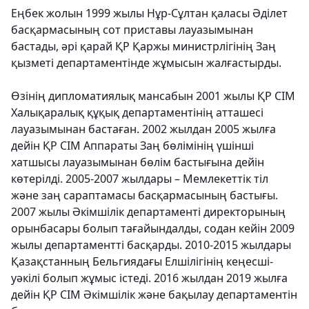
Еңбек жолын 1999 жылы Нұр-Сұлтан қаласы Әділет
басқармасының сот приставы лауазымынан
бастады, әрі қарай ҚР Қаржы министрлігінің Заң
қызметі департаментінде жұмысын жалғастырды.
Өзінің дипломатиялық мансабын 2001 жылы ҚР СІМ
Халықаралық құқық департаментінің атташесі
лауазымынан бастаған. 2002 жылдан 2005 жылға
дейін ҚР СІМ Аппараты Заң бөлімінің үшінші
хатшысы лауазымынан бөлім бастығына дейін
көтерілді. 2005-2007 жылдары – Мемлекеттік тіл
және заң сараптамасы басқармасының бастығы.
2007 жылы Әкімшілік департаменті директорының
орынбасары болып тағайындалды, содан кейін 2009
жылы департаментті басқарды. 2010-2015 жылдары
Қазақстанның Бельгиядағы Елшілігінің кеңесші-
уәкілі болып жұмыс істеді. 2016 жылдан 2019 жылға
дейін ҚР СІМ Әкімшілік және бақылау департаментін