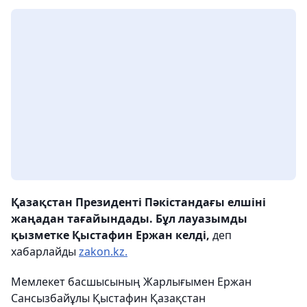
Қазақстан Президенті Пәкістандағы елшіні
жаңадан тағайындады. Бұл лауазымды
қызметке Қыстафин Ержан келді,
деп
хабарлайды
zakon.kz.
Мемлекет басшысының Жарлығымен Ержан
Сансызбайұлы Қыстафин Қазақстан