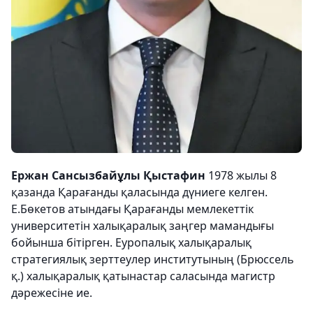
Ержан Сансызбайұлы Қыстафин
1978 жылы 8
қазанда Қарағанды қаласында дүниеге келген.
Е.Бөкетов атындағы Қарағанды мемлекеттік
университетін халықаралық заңгер мамандығы
бойынша бітірген. Еуропалық халықаралық
стратегиялық зерттеулер институтының (Брюссель
қ.) халықаралық қатынастар саласында магистр
дәрежесіне ие.