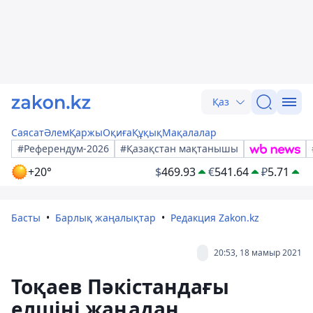
Қаз
Саясат
Әлем
Қаржы
Оқиға
Құқық
Мақалалар
#Референдум-2026
#Қазақстан мақтанышы
+20°
$
469.93
€
541.64
₽
5.71
Басты
Барлық жаңалықтар
Редакция Zakon.kz
20:53, 18 мамыр 2021
Тоқаев Пәкістандағы
елшіні жаңадан