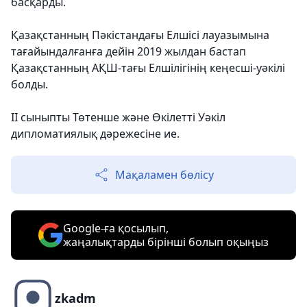
басқарды.
Қазақстанның Пәкістандағы Елшісі лауазымына
тағайындалғанға дейін 2019 жылдан бастап
Қазақстанның АҚШ-тағы Елшілігінің кеңесші-уәкілі
болды.
II сыныпты Төтенше және Өкілетті Уәкіл
дипломатиялық дәрежесіне ие.
Мақаламен бөлісу
Google-ға қосылып,
жаңалықтарды бірінші болып оқыңыз
zkadm