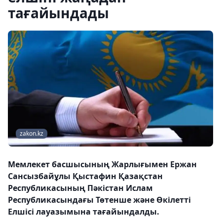
тағайындады
zakon.kz
Мемлекет басшысының Жарлығымен Ержан
Сансызбайұлы Қыстафин Қазақстан
Республикасының Пәкістан Ислам
Республикасындағы Төтенше және Өкілетті
Елшісі лауазымына тағайындалды.