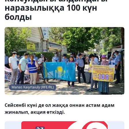
наразылыққа 100 күн
болды
Manas Kaiyrtaiuly (RFE/RL)
Сейсенбі күні де ол жаққа оннан астам адам
жиналып, акция өткізді.