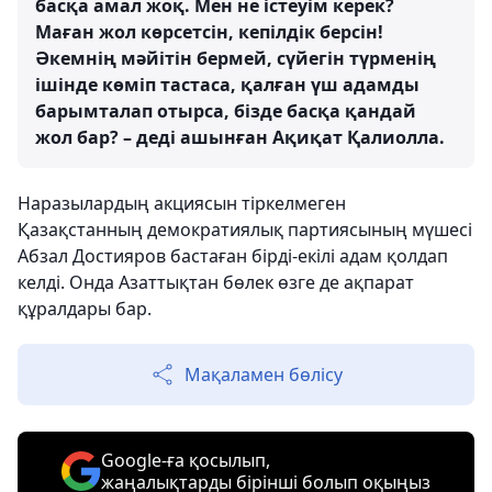
басқа амал жоқ. Мен не істеуім керек?
Маған жол көрсетсін, кепілдік берсін!
Әкемнің мәйітін бермей, сүйегін түрменің
ішінде көміп тастаса, қалған үш адамды
барымталап отырса, бізде басқа қандай
жол бар? – деді ашынған Ақиқат Қалиолла.
Наразылардың акциясын тіркелмеген
Қазақстанның демократиялық партиясының мүшесі
Абзал Достияров бастаған бірді-екілі адам қолдап
келді. Онда Азаттықтан бөлек өзге де ақпарат
құралдары бар.
Мақаламен бөлісу
Google-ға қосылып,
жаңалықтарды бірінші болып оқыңыз