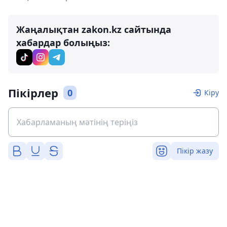
Жаңалықтан zakon.kz сайтында
хабардар болыңыз:
Пікірлер
0
Кіру
Пікір жазу