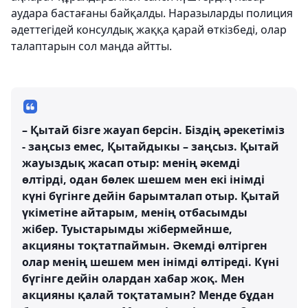
аудара бастағаны байқалды. Наразыларды полиция
әдеттегідей консулдық жаққа қарай өткізбеді, олар
талаптарын сол маңда айтты.
– Қытай бізге жауап берсін. Біздің әрекетіміз
- заңсыз емес, Қытайдыкы – заңсыз. Қытай
жауыздық жасап отыр: менің әкемді
өлтірді, одан бөлек шешем мен екі інімді
күні бүгінге дейін барымталап отыр. Қытай
үкіметіне айтарым, менің отбасымды
жібер. Туыстарымды жібермейнше,
акцияны тоқтатпаймын. Әкемді өлтірген
олар менің шешем мен інімді өлтіреді. Күні
бүгінге дейін олардан хабар жоқ. Мен
акцияны қалай тоқтатамын? Менде бұдан