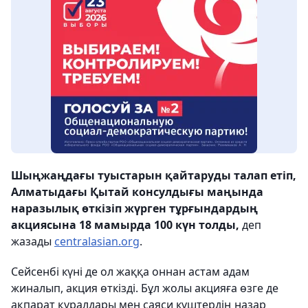
Шыңжаңдағы туыстарын қайтаруды талап етіп,
Алматыдағы Қытай консулдығы маңында
наразылық өткізіп жүрген тұрғындардың
акциясына 18 мамырда 100 күн толды,
деп
жазады
centralasian.org
.
Сейсенбі күні де ол жаққа оннан астам адам
жиналып, акция өткізді. Бұл жолы акцияға өзге де
ақпарат құралдары мен саяси күштердің назар