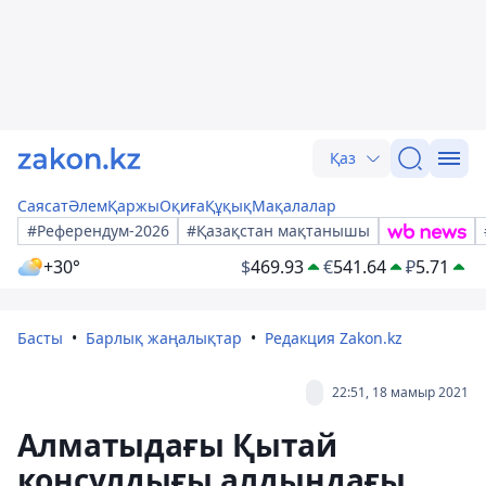
Қаз
Саясат
Әлем
Қаржы
Оқиға
Құқық
Мақалалар
#Референдум-2026
#Қазақстан мақтанышы
+30°
$
469.93
€
541.64
₽
5.71
Басты
Барлық жаңалықтар
Редакция Zakon.kz
22:51, 18 мамыр 2021
Алматыдағы Қытай
консулдығы алдындағы