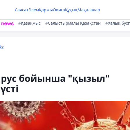
Саясат
Әлем
Қаржы
Оқиға
Құқық
Мақалалар
#Қазақмыс
#Салыстырмалы Қазақстан
#Халық бухг
kz
ирус бойынша "қызыл"
үсті