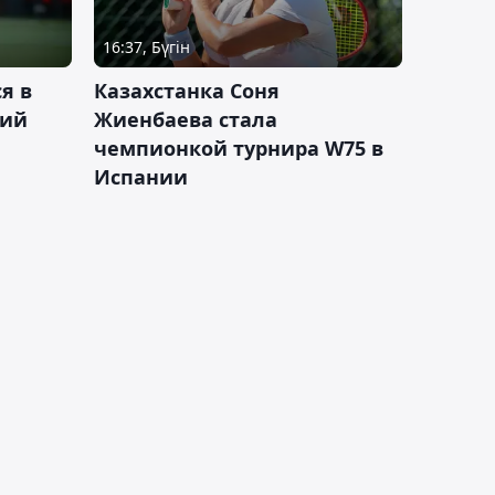
16:37, Бүгін
я в
Казахстанка Соня
кий
Жиенбаева стала
чемпионкой турнира W75 в
Испании