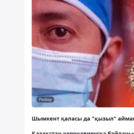
Pixabay
Шымкент қаласы да "қызыл" айма
Қазақстан коронавирусқа байлан