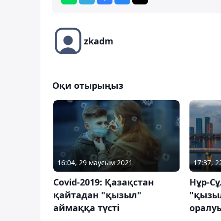
zkadm
Оқи отырыңыз
16:04, 29 маусым 2021
17:37, 
Covid-2019: Қазақстан
Нұр-С
қайтадан "қызыл"
"қызы
аймаққа түсті
оралу