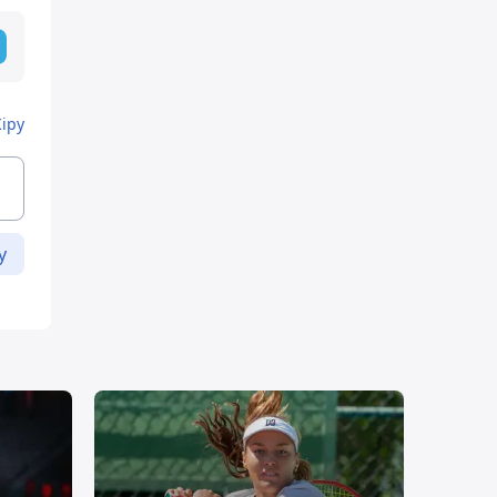
Кіру
у