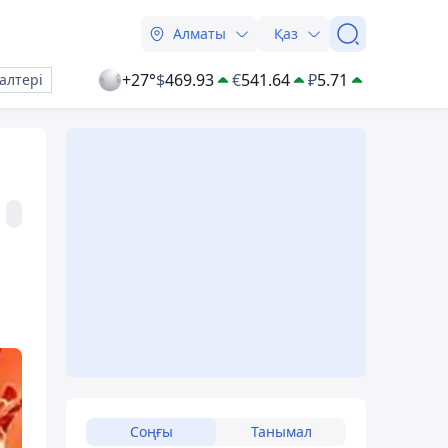
Алматы
Қаз
+27°
$
469.93
€
541.64
₽
5.71
алтері
Соңғы
Танымал