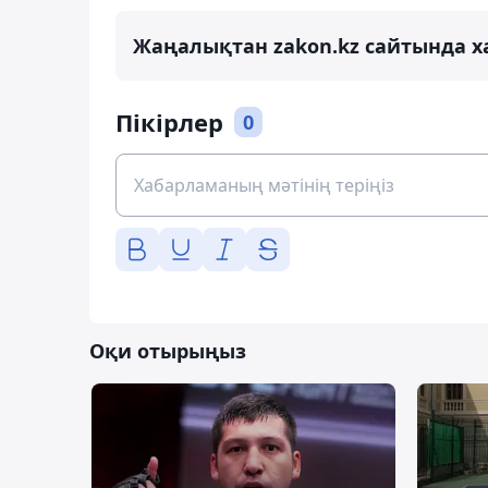
Жаңалықтан zakon.kz сайтында х
Пікірлер
0
Оқи отырыңыз