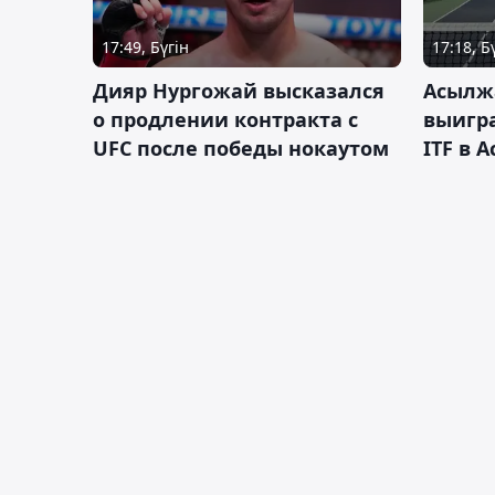
17:49, Бүгін
17:18, Б
Дияр Нургожай высказался
Асылж
о продлении контракта с
выигр
UFC после победы нокаутом
ITF в 