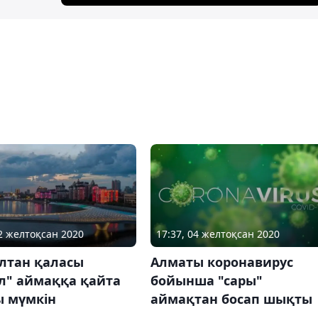
22 желтоқсан 2020
17:37, 04 желтоқсан 2020
ұлтан қаласы
Алматы коронавирус
л" аймаққа қайта
бойынша "сары"
ы мүмкін
аймақтан босап шықты