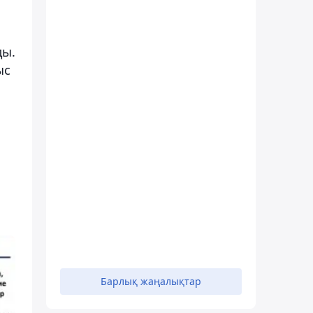
ды.
ыс
Барлық жаңалықтар