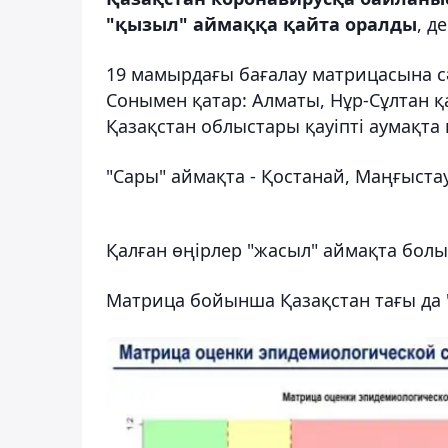
"қызыл" аймаққа қайта оралды
, д
19 мамырдағы бағалау матрицасына с
Сонымен қатар: Алматы, Нұр-Сұлтан қ
Қазақстан
​​облыстары қауіпті аумақта
"Сары" аймақта - Қостанай, Маңғыста
Қалған өңірлер "жасыл" аймақта бол
Матрица бойынша Қазақстан тағы да "