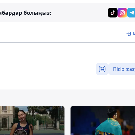
абардар болыңыз:
Пікір жаз