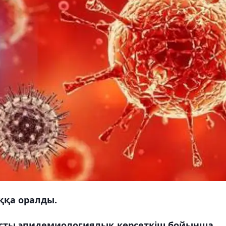
ққа оралды.
ысты эпидемиологиялық көрсеткіш бойынша