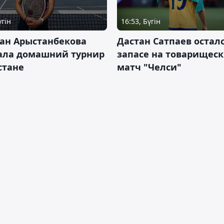
үгін
16:53, Бүгін
ан Арыстанбекова
Дастан Сатпаев осталс
ала домашний турнир
запасе на товарищес
Астане
матч "Челси"