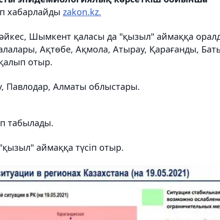
еп хабарлайды
zakon.kz.
әйкес, Шымкент қаласы да "қызыл" аймаққа орал
алалары, Ақтөбе, Ақмола, Атырау, Қарағанды, Бат
 қалып отыр.
у, Павлодар, Алматы облыстары.
ып табылады.
қызыл" аймаққа түсіп отыр.