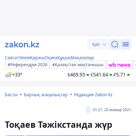
Қаз
Саясат
Әлем
Қаржы
Оқиға
Құқық
Мақалалар
#Референдум-2026
#Қазақстан мақтанышы
+33°
$
469.93
€
541.64
₽
5.71
Басты
Барлық жаңалықтар
Редакция Zakon.kz
01:27, 20 мамыр 2021
Тоқаев Тәжікстанда жүр