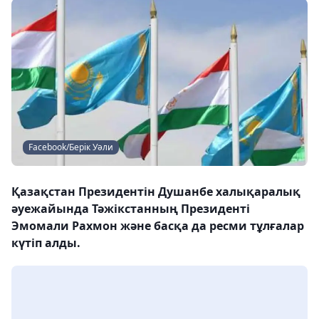
Facebook/Берік Уәли
Қазақстан Президентін Душанбе халықаралық
әуежайында Тәжікстанның Президенті
Эмомали Рахмон және басқа да ресми тұлғалар
күтіп алды.