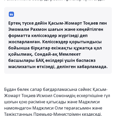
Ертең түске дейін Қасым-Жомарт Тоқаев пен
Эмомали Рахмон шағын және кеңейтілген
форматта келіссөздер жүргізеді деп
жоспарланған. Келіссөздер қорытындысы
бойынша бірқатар екіжақты құжатқа қол
қойылмақ. Сондай-ақ Мемлекет
басшылары БАҚ өкілдері үшін баспасөз
мәслихатын өткізеді, делінген хабарламада.
Бұдан бөлек сапар бағдарламасына сәйкес Қасым-
Жомарт Тоқаев Исмоил Сомонидің ескерткішіне гүл
шоғын қою рәсіміне қатысады және Маджлиси
намояндагон Маджлиси Оли төрағасымен және
Тәжікстанның Премьер-Министрімен кездеседі.