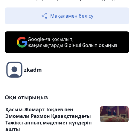
Мақаламен бөлісу
Google-ға қосылып,
жаңалықтарды бірінші болып оқыңыз
zkadm
Оқи отырыңыз
Қасым-Жомарт Тоқаев пен
Эмомали Рахмон Қазақстандағы
Тәжікстанның мәдениет күндерін
ашты