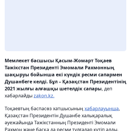
Мемлекет басшысы Қасым-Жомарт Тоқаев
Тәжікстан Президенті Эмомали Рахмонның
шақыруы бойынша екі күндік ресми сапармен
Душанбеге келді. Бұл – Қазақстан Президентінің
2021 жылғы алғашқы шетелдік сапары
, деп
хабарлайды
zakon.kz.
Тоқаевтың баспасөз хатшысының
хабарлауынша
,
Қазақстан Президентін Душанбе халықаралық
әуежайында Тәжікстанның Президенті Эмомали
Рахмон және басқа да ресми тұлғалар күтіп алды.