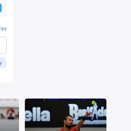
Кіру
у