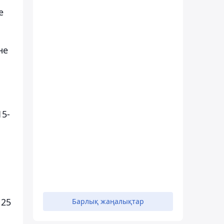
е
не
15-
 25
Барлық жаңалықтар
,