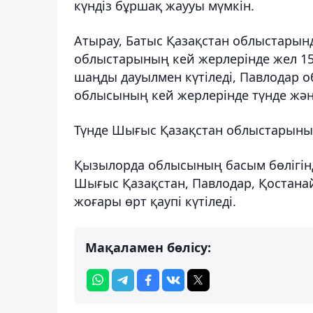
күндіз бұршақ жаууы мүмкін.
Атырау, Батыс Қазақстан облыстарынд
облыстарының кей жерлерінде жел 15
шаңды дауылмен күтіледі, Павлодар о
облысының кей жерлерінде түнде және 
Түнде Шығыс Қазақстан облыстарының к
Қызылорда облысының басым бөлігінд
Шығыс Қазақстан, Павлодар, Қостана
жоғары өрт қаупі күтіледі.
Мақаламен бөлісу: