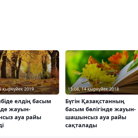
26 қыркүйек 2019
15:08, 14 қыркүйек 2018
біде елдің басым
Бүгін Қазақстанның
нде жауын-
басым бөлігінде жауын-
сыз ауа райы
шашынсыз ауа райы
ді
сақталады