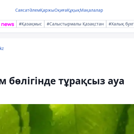
Саясат
Әлем
Қаржы
Оқиға
Құқық
Мақалалар
#Қазақмыс
#Салыстырмалы Қазақстан
#Халық бухг
kz
 бөлігінде тұрақсыз ауа