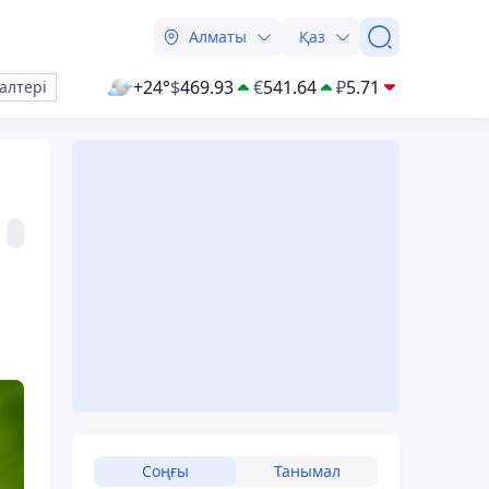
Алматы
Қаз
+24°
$
469.93
€
541.64
₽
5.71
алтері
Соңғы
Танымал