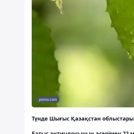
pixnio.com
Түнде Шығыс Қазақстан облыстарыны
Батыс антицлонының әсерімен 22 