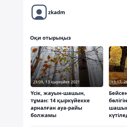
zkadm
Оқи отырыңыз
23:09, 13 қыркүйек 2021
15:17, 
Үсік, жауын-шашын,
Бейсен
тұман: 14 қыркүйекке
бөлігі
арналған ауа-райы
шашын
болжамы
күтіле