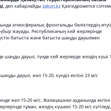
і,
деп хабарлайды
zakon.kz
Қазгидрометке сілтем
ысында атмосфералық фронтальды бөліктердің өтуі
ңбыр жауады. Республиканың кей жерлерінде
ңтүстік-батыста және батыста шаңды дауылмен
 шаңды дауыл, түнде кей жерлерде желдің күші 
аңды дауыл, жел 15-20, күндіз екпіні 23 м/с
нде жел 15-20 м/с, Жалаңашкөл ауданында екпіні
лерінде тұман, желдің күшеюі 15-20 м/с күтіледі