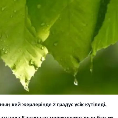
ң кей жерлерінде 2 градус үсік күтіледі.
мамырда Қазақстан территориясының басым