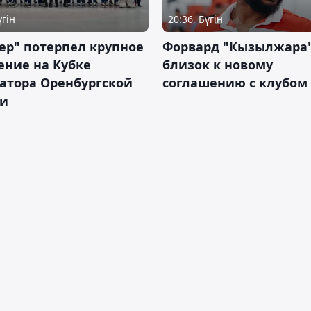
үгін
20:36, Бүгін
ер" потерпел крупное
Форвард "Кызылжара"
ение на Кубке
близок к новому
атора Оренбургской
соглашению с клубом
ти