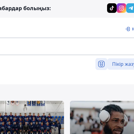
абардар болыңыз:
Пікір жаз