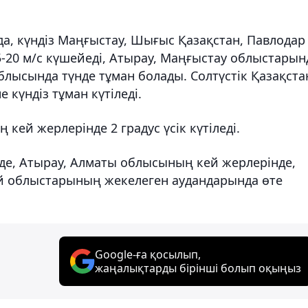
а, күндіз Маңғыстау, Шығыс Қазақстан, Павлодар
-20 м/с күшейеді, Атырау, Маңғыстау облыстарын
блысында түнде тұман болады. Солтүстік Қазақста
күндіз тұман күтіледі.
ей жерлерінде 2 градус үсік күтіледі.
е, Атырау, Алматы облысының кей жерлерінде,
й облыстарының жекелеген аудандарында өте
Google-ға қосылып,
жаңалықтарды бірінші болып оқыңыз