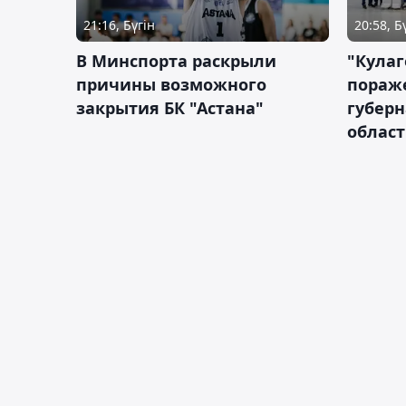
21:16, Бүгін
20:58, Б
В Минспорта раскрыли
"Кулаг
причины возможного
пораж
закрытия БК "Астана"
губерн
облас