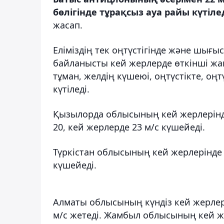
бөлігінде тұрақсыз ауа райы күтілед
жасап.
Еліміздің тек оңтүстігінде және шығ
байланысты кей жерлерде өткінші жа
тұман, желдің күшеюі, оңтүстікте, о
күтіледі.
Қызылорда облысының кей жерлерінде
20, кей жерлерде 23 м/с күшейеді.
Түркістан облысының кей жерлерінде ш
күшейеді.
Алматы облысының күндіз кей жерлері
м/с жетеді. Жамбыл облысының кей жер