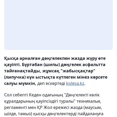
Қысқа арналған дөңгелекпен жазда жүру өте
қауіпті. Бүртабан (шипы) дөңгелек асфальтта
тайғанақтайды, жұмсақ "жабысқақтар"
(липучка) күн ыстықта күтпеген мінез көрсете
салуы мүмкін,
деп ескертеді
kolesa.kz
.
Сол себепті Кеден одағының "Дөңгелекті көлік
құралдарының қауіпсіздігі туралы" техникалық
регламенті мен ҚР Жол ережесі жазда (маусым,
шілде, тамыз) қысқы дөңгелектерді пайдалануға