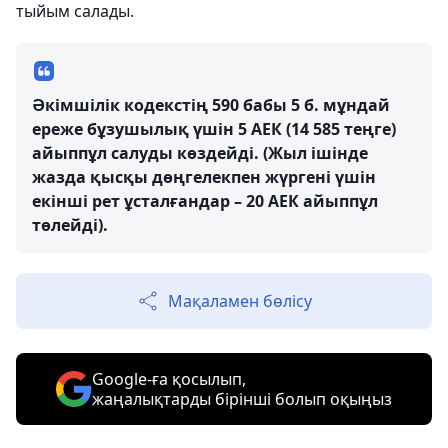
тыйым салады.
Әкімшілік кодекстің 590 бабы 5 б. мұндай
ереже бұзушылық үшін 5 АЕК (14 585 теңге)
айыппұл салуды көздейді. (Жыл ішінде
жазда қысқы дөңгелекпен жүргені үшін
екінші рет ұсталғандар – 20 АЕК айыппұл
төлейді).
Мақаламен бөлісу
Google-ға қосылып,
жаңалықтарды бірінші болып оқыңыз