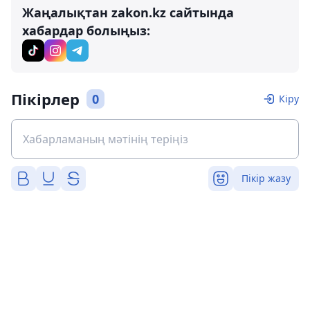
Жаңалықтан zakon.kz сайтында
хабардар болыңыз:
Пікірлер
0
Кіру
Пікір жазу