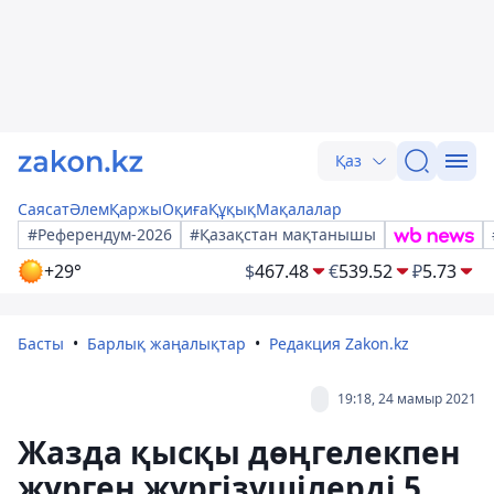
Қаз
Саясат
Әлем
Қаржы
Оқиға
Құқық
Мақалалар
#Референдум-2026
#Қазақстан мақтанышы
+29°
$
467.48
€
539.52
₽
5.73
Басты
Барлық жаңалықтар
Редакция Zakon.kz
19:18, 24 мамыр 2021
Жазда қысқы дөңгелекпен
жүрген жүргізушілерді 5