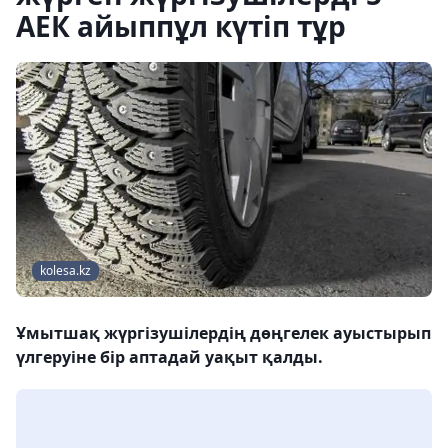
АЕК айыппұл күтіп тұр
kolesa.kz
Ұмытшақ жүргізушілердің дөңгелек ауыстырып
үлгеруіне бір аптадай уақыт қалды.