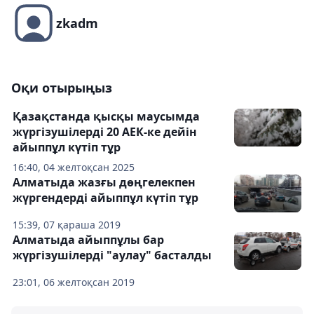
zkadm
Оқи отырыңыз
Қазақстанда қысқы маусымда
жүргізушілерді 20 АЕК-ке дейін
айыппұл күтіп тұр
16:40, 04 желтоқсан 2025
Алматыда жазғы дөңгелекпен
жүргендерді айыппұл күтіп тұр
15:39, 07 қараша 2019
Алматыда айыппұлы бар
жүргізушілерді "аулау" басталды
23:01, 06 желтоқсан 2019