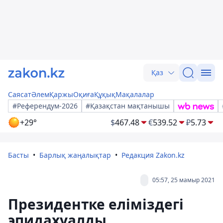
Қаз
Саясат
Әлем
Қаржы
Оқиға
Құқық
Мақалалар
#Референдум-2026
#Қазақстан мақтанышы
+29°
$
467.48
€
539.52
₽
5.73
Басты
Барлық жаңалықтар
Редакция Zakon.kz
05:57, 25 мамыр 2021
Президентке еліміздегі
эпидахуалды