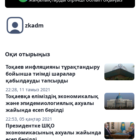
zkadm
Оқи отырыңыз
Тоқаев инфляцияны тұрақтандыру
бойынша тиімді шаралар
қабылдауды тапсырды
22:28, 11 тамыз 2021
Тоқаевқа еліміздің экономикалық
және эпидемиологиялық ахуалы
жайында есеп берілді
22:53, 05 қаңтар 2021
Президентке ШҚО
экономикасының ахуалы жайында
есеп берілді