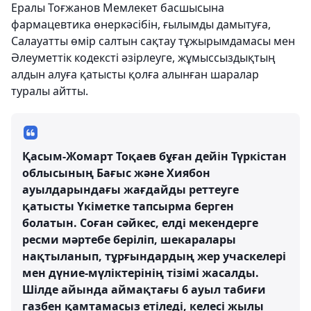
Ералы Тоғжанов Мемлекет басшысына
фармацевтика өнеркәсібін, ғылымды дамытуға,
Салауатты өмір салтын сақтау тұжырымдамасы мен
Әлеуметтік кодексті әзірлеуге, жұмыссыздықтың
алдын алуға қатысты қолға алынған шаралар
туралы айтты.
Қасым-Жомарт Тоқаев бұған дейін Түркістан
облысының Бағыс және Хиябон
ауылдарындағы жағдайды реттеуге
қатысты Үкіметке тапсырма берген
болатын. Соған сәйкес, елді мекендерге
ресми мәртебе беріліп, шекаралары
нақтыланып, тұрғындардың жер учаскелері
мен дүние-мүліктерінің тізімі жасалды.
Шілде айында аймақтағы 6 ауыл табиғи
газбен қамтамасыз етіледі, келесі жылы