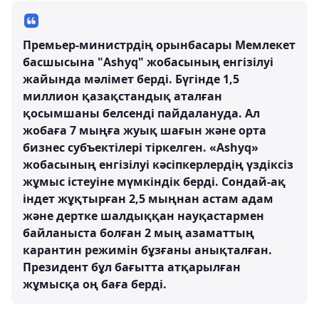
Премьер-министрдің орынбасары Мемлекет
басшысына "Ashyq" жобасының енгізілуі
жайында мәлімет берді. Бүгінде 1,5
миллион қазақстандық аталған
қосымшаны белсенді пайдалануда. Ал
жобаға 7 мыңға жуық шағын және орта
бизнес субъектілері тіркелген. «Ashyq»
жобасының енгізілуі кәсіпкерлердің үздіксіз
жұмыс істеуіне мүмкіндік берді. Сондай-ақ
індет жұқтырған 2,5 мыңнан астам адам
және дертке шалдыққан науқастармен
байланыста болған 2 мың азаматтың
карантин режимін бұзғаны анықталған.
Президент бұл бағытта атқарылған
жұмысқа оң баға берді.