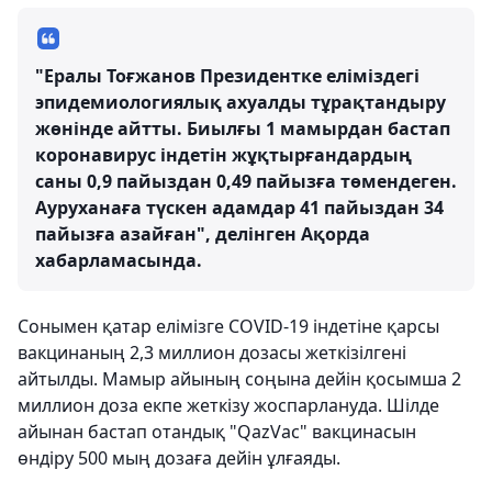
"Ералы Тоғжанов Президентке еліміздегі
эпидемиологиялық ахуалды тұрақтандыру
жөнінде айтты. Биылғы 1 мамырдан бастап
коронавирус індетін жұқтырғандардың
саны 0,9 пайыздан 0,49 пайызға төмендеген.
Ауруханаға түскен адамдар 41 пайыздан 34
пайызға азайған", делінген Ақорда
хабарламасында.
Сонымен қатар елімізге COVID-19 індетіне қарсы
вакцинаның 2,3 миллион дозасы жеткізілгені
айтылды. Мамыр айының соңына дейін қосымша 2
миллион доза екпе жеткізу жоспарлануда. Шілде
айынан бастап отандық "QazVac" вакцинасын
өндіру 500 мың дозаға дейін ұлғаяды.