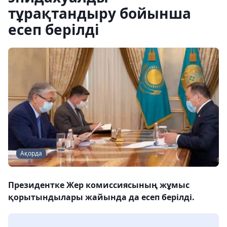
тұрақтандыру бойынша
есеп берілді
Ақорда
Президентке Жер комиссиясының жұмыс
қорытындылары жайында да есеп берілді.