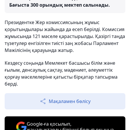
Бағыста 300 орындық мектеп салынады.
Президентке Жер комиссиясының жұмыс
қорытындылары жайында да есеп берілді. Комиссия
жұмысында 121 мәселе қарастырылды. Қазіргі таңда
түзетулер енгізілген тиісті заң жобасы Парламент
Мәжілісінің қарауында жатыр.
Кездесу соңында Мемлекет басшысы білім және
ғылым, денсаулық сақтау, мәдениет, әлеуметтік
қорғау мәселелеріне қатысты бірқатар тапсырма
берді.
Мақаламен бөлісу
Google-ға қосылып,
жаңалықтарды бірінші болып оқыңыз