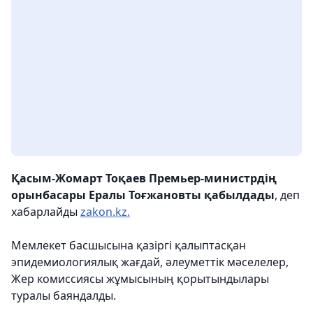
Қасым-Жомарт Тоқаев Премьер-министрдің
орынбасары Ералы Тоғжановты қабылдады
, деп
хабарлайды
zakon.kz.
Мемлекет басшысына қазіргі қалыптасқан
эпидемиологиялық жағдай, әлеуметтік мәселелер,
Жер комиссиясы жұмысының қорытындылары
туралы баяндалды.