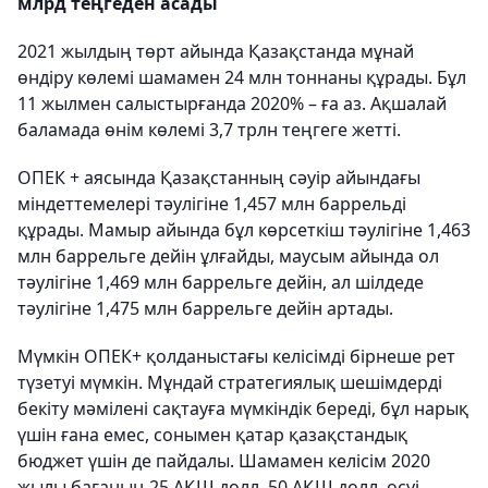
млрд теңгеден асады
2021 жылдың төрт айында Қазақстанда мұнай
өндіру көлемі шамамен 24 млн тоннаны құрады. Бұл
11 жылмен салыстырғанда 2020% – ға аз. Ақшалай
баламада өнім көлемі 3,7 трлн теңгеге жетті.
ОПЕК + аясында Қазақстанның сәуір айындағы
міндеттемелері тәулігіне 1,457 млн баррельді
құрады. Мамыр айында бұл көрсеткіш тәулігіне 1,463
млн баррельге дейін ұлғайды, маусым айында ол
тәулігіне 1,469 млн баррельге дейін, ал шілдеде
тәулігіне 1,475 млн баррельге дейін артады.
Мүмкін ОПЕК+ қолданыстағы келісімді бірнеше рет
түзетуі мүмкін. Мұндай стратегиялық шешімдерді
бекіту мәмілені сақтауға мүмкіндік береді, бұл нарық
үшін ғана емес, сонымен қатар қазақстандық
бюджет үшін де пайдалы. Шамамен келісім 2020
жылы бағаның 25 АҚШ долл. 50 АҚШ долл. өсуі