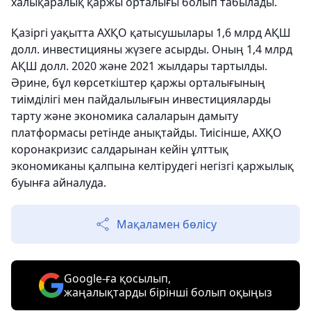
халықаралық қаржы орталығы болып табылады.
Қазіргі уақытта АХҚО қатысушылары 1,6 млрд АҚШ
долл. инвестицияны жүзеге асырды. Оның 1,4 млрд
АҚШ долл. 2020 және 2021 жылдары тартылды.
Әрине, бұл көрсеткіштер қаржы орталығының
тиімділігі мен пайдалылығын инвестицияларды
тарту және экономика салаларын дамыту
платформасы ретінде анықтайды. Тиісінше, АХҚО
коронакризис салдарынан кейін ұлттық
экономиканы қалпына келтірудегі негізгі қаржылық
буынға айналуда.
Мақаламен бөлісу
Google-ға қосылып,
жаңалықтарды бірінші болып оқыңыз