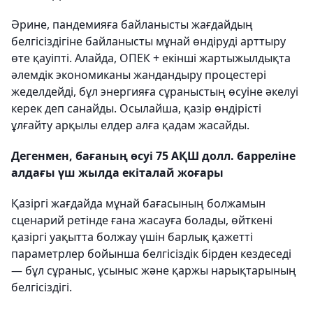
Әрине, пандемияға байланысты жағдайдың
белгісіздігіне байланысты мұнай өндіруді арттыру
өте қауіпті. Алайда, ОПЕК + екінші жартыжылдықта
әлемдік экономиканы жандандыру процестері
жеделдейді, бұл энергияға сұраныстың өсуіне әкелуі
керек деп санайды. Осылайша, қазір өндірісті
ұлғайту арқылы елдер алға қадам жасайды.
Дегенмен, бағаның өсуі 75 АҚШ долл. барреліне
алдағы үш жылда екіталай жоғары
Қазіргі жағдайда мұнай бағасының болжамын
сценарий ретінде ғана жасауға болады, өйткені
қазіргі уақытта болжау үшін барлық қажетті
параметрлер бойынша белгісіздік бірден кездеседі
— бұл сұраныс, ұсыныс және қаржы нарықтарының
белгісіздігі.