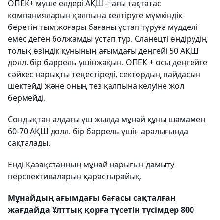
ОПЕК+ мүше елдері АҚШ–тағы тақтатас
компанияларын қалпына келтіруге мүмкіндік
беретін тым жоғары бағаны ұстап тұруға мүдделі
емес деген болжамды ұстап тұр. Сланецті өндірудің
толық өзіндік құнының ағымдағы деңгейі 50 АҚШ
долл. бір баррель үшінжақын. ОПЕК + осы деңгейге
сәйкес нарықты теңестіреді, сектордың пайдасын
шектейді және оның тез қалпына келуіне жол
бермейді.
Сондықтан алдағы үш жылда мұнай құны шамамен
60-70 АҚШ долл. бір баррель үшін аралығында
сақталады.
Енді Қазақстанның мұнай нарығын дамыту
перспективаларын қарастырайық.
Мұнайдың ағымдағы бағасы сақталған
жағдайда Ұлттық қорға түсетін түсімдер 800