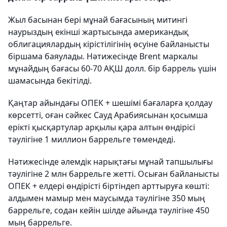
Жыл басынан бері мұнай бағасының митингі
наурыздың екінші жартысында американдық
облигациялардың кірістілігінің өсуіне байланысты
біршама баяулады. Нәтижесінде Brent маркалы
мұнайдың бағасы 60-70 АҚШ долл. бір баррель үшін
шамасында бекітілді.
Қаңтар айындағы ОПЕК + шешімі бағаларға қолдау
көрсетті, оған сәйкес Сауд Арабиясынан қосымша
ерікті қысқартулар арқылы қара алтын өндірісі
тәулігіне 1 миллион баррельге төмендеді.
Нәтижесінде әлемдік нарықтағы мұнай тапшылығы
тәулігіне 2 млн баррельге жетті. Осыған байланысты
ОПЕК + елдері өндірісті біртіндеп арттыруға көшті:
алдымен мамыр мен маусымда тәулігіне 350 мың
баррельге, содан кейін шілде айында тәулігіне 450
мың баррельге.