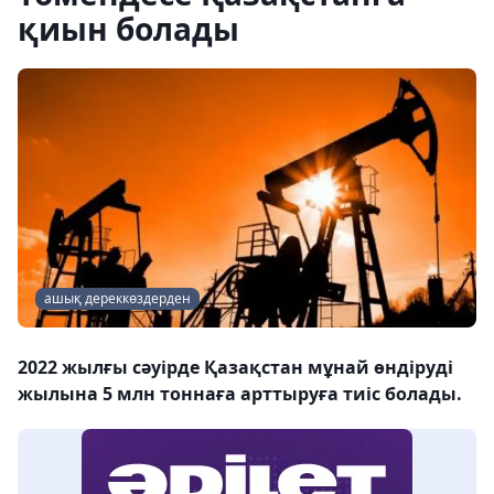
қиын болады
ашық дереккөздерден
2022 жылғы сәуірде Қазақстан мұнай өндіруді
жылына 5 млн тоннаға арттыруға тиіс болады.