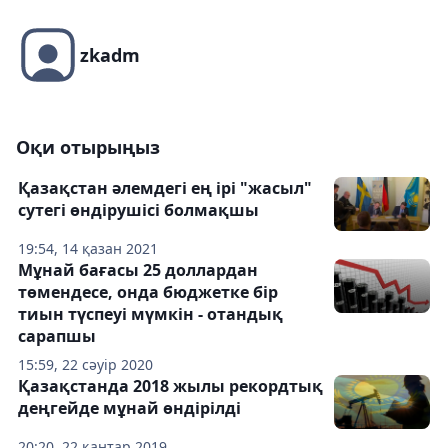
zkadm
Оқи отырыңыз
Қазақстан әлемдегі ең ірі "жасыл"
сутегі өндірушісі болмақшы
19:54, 14 қазан 2021
Мұнай бағасы 25 доллардан
төмендесе, онда бюджетке бір
тиын түспеуі мүмкін - отандық
сарапшы
15:59, 22 сәуір 2020
Қазақстанда 2018 жылы рекордтық
деңгейде мұнай өндірілді
20:20, 22 қаңтар 2019