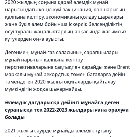
2020 жылдың соңына қарай әлемдік мұнай
нарығындағы көңіл-күй вакцинация, қор нарығын
қалпына келтіру, экономиканы қолдау шаралары
және бүкіл әлем бойынша іскерлік белсенділіктің
өсуі туралы жаңалықтардың арқасында жағымсыз
күтулерден оңға ауысты.
Дегенмен, мұнай-газ саласының сарапшылары
мұнай нарығын қалпына келтіру
перспективаларына сақтықпен қарайды және Brent
маркалы мұнай рекордтық төмен бағаларға дейін
төмендеген 2020 жылғы оқиғаларды қайталау
мүмкіндігін жоққа шығармайды.
Әлемдік дағдарысқа дейінгі мұнайға деген
сұранысқа тек 2022-2023 жылдары ғана оралуға
болады
2021 жылғы сәуірде мұнайды әлемдік тұтыну