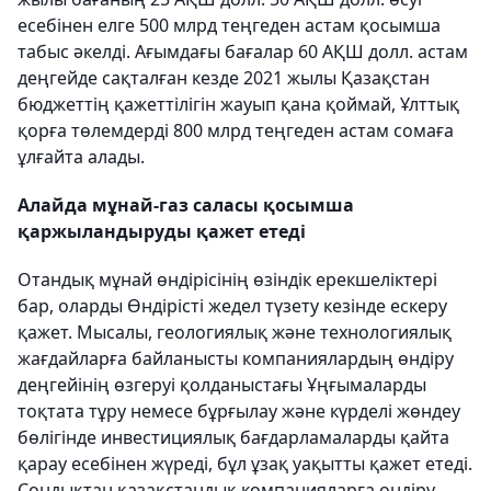
есебінен елге 500 млрд теңгеден астам қосымша
табыс әкелді. Ағымдағы бағалар 60 АҚШ долл. астам
деңгейде сақталған кезде 2021 жылы Қазақстан
бюджеттің қажеттілігін жауып қана қоймай, Ұлттық
қорға төлемдерді 800 млрд теңгеден астам сомаға
ұлғайта алады.
Алайда мұнай-газ саласы қосымша
қаржыландыруды қажет етеді
Отандық мұнай өндірісінің өзіндік ерекшеліктері
бар, оларды Өндірісті жедел түзету кезінде ескеру
қажет. Мысалы, геологиялық және технологиялық
жағдайларға байланысты компаниялардың өндіру
деңгейінің өзгеруі қолданыстағы Ұңғымаларды
тоқтата тұру немесе бұрғылау және күрделі жөндеу
бөлігінде инвестициялық бағдарламаларды қайта
қарау есебінен жүреді, бұл ұзақ уақытты қажет етеді.
Сондықтан қазақстандық компанияларға өндіру