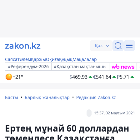
Қаз
Саясат
Әлем
Қаржы
Оқиға
Құқық
Мақалалар
#Референдум-2026
#Қазақстан мақтанышы
+21°
$
469.93
€
541.64
₽
5.71
Басты
Барлық жаңалықтар
Редакция Zakon.kz
15:37, 02 маусым 2021
Ертең мұнай 60 доллардан
төмендесе Қазақстанға