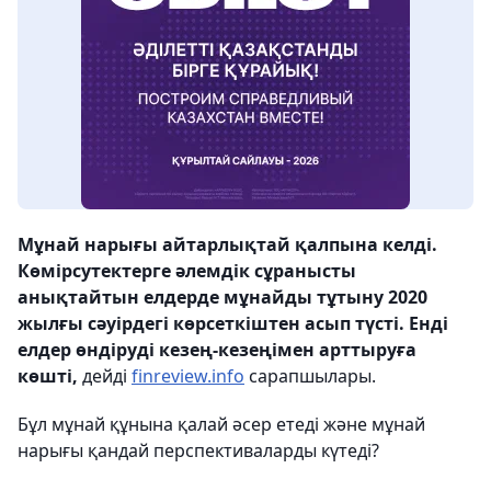
Мұнай нарығы айтарлықтай қалпына келді.
Көмірсутектерге әлемдік сұранысты
анықтайтын елдерде мұнайды тұтыну 2020
жылғы сәуірдегі көрсеткіштен асып түсті. Енді
елдер өндіруді кезең-кезеңімен арттыруға
көшті,
дейді
finreview.info
сарапшылары.
Бұл мұнай құнына қалай әсер етеді және мұнай
нарығы қандай перспективаларды күтеді?