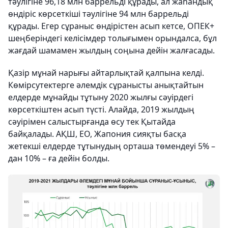
тәулігіне 96,18 млн баррельді құрады, ал жаһандық
өндіріс көрсеткіші тәулігіне 94 млн баррельді
құрады. Егер сұраныс өндірістен асып кетсе, ОПЕК+
шеңберіндегі келісімдер толығымен орындалса, бұл
жағдай шамамен жылдың соңына дейін жалғасады.
Қазір мұнай нарығы айтарлықтай қалпына келді.
Көмірсутектерге әлемдік сұранысты анықтайтын
елдерде мұнайды тұтыну 2020 жылғы сәуірдегі
көрсеткіштен асып түсті. Алайда, 2019 жылдың
сәуірімен салыстырғанда өсу тек Қытайда
байқалады. АҚШ, ЕО, Жапония сияқты басқа
жетекші елдерде тұтынудың орташа төмендеуі 5% –
дан 10% – ға дейін болды.