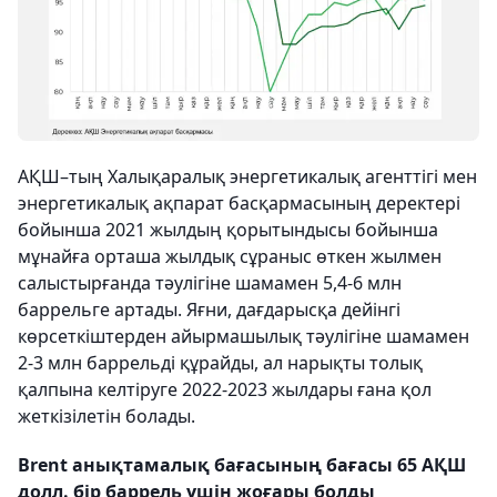
АҚШ–тың Халықаралық энергетикалық агенттігі мен
энергетикалық ақпарат басқармасының деректері
бойынша 2021 жылдың қорытындысы бойынша
мұнайға орташа жылдық сұраныс өткен жылмен
салыстырғанда тәулігіне шамамен 5,4-6 млн
баррельге артады. Яғни, дағдарысқа дейінгі
көрсеткіштерден айырмашылық тәулігіне шамамен
2-3 млн баррельді құрайды, ал нарықты толық
қалпына келтіруге 2022-2023 жылдары ғана қол
жеткізілетін болады.
Brent анықтамалық бағасының бағасы 65 АҚШ
долл. бір баррель үшін жоғары болды