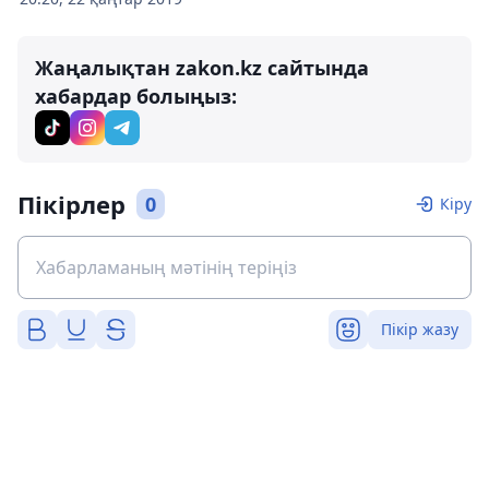
Жаңалықтан zakon.kz сайтында
хабардар болыңыз:
Пікірлер
0
Кіру
Пікір жазу