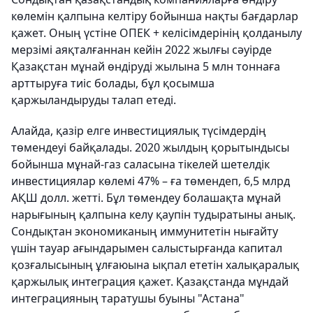
көлемін қалпына келтіру бойынша нақты бағдарлар
қажет. Оның үстіне ОПЕК + келісімдерінің қолданылу
мерзімі аяқталғаннан кейін 2022 жылғы сәуірде
Қазақстан мұнай өндіруді жылына 5 млн тоннаға
арттыруға тиіс болады, бұл қосымша
қаржыландыруды талап етеді.
Алайда, қазір елге инвестициялық түсімдердің
төмендеуі байқалады. 2020 жылдың қорытындысы
бойынша мұнай-газ саласына тікелей шетелдік
инвестициялар көлемі 47% – ға төмендеп, 6,5 млрд
АҚШ долл. жетті. Бұл төмендеу болашақта мұнай
нарығының қалпына келу қаупін тудыратыны анық.
Сондықтан экономиканың иммунитетін нығайту
үшін тауар ағындарымен салыстырғанда капитал
қозғалысының ұлғаюына ықпал ететін халықаралық
қаржылық интеграция қажет. Қазақстанда мұндай
интеграцияның таратушы буыны "Астана"