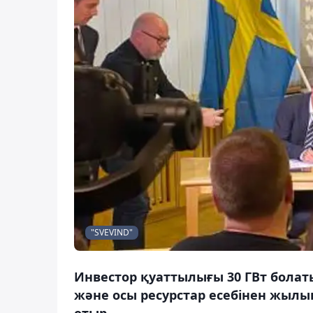
"SVEVIND"
Инвестор қуаттылығы 30 ГВт болат
және осы ресурстар есебінен жылын
отыр.