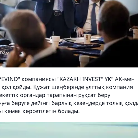
EVIND" компаниясы "KAZAKH INVEST" ҰК" АҚ-мен
а қол қойды. Құжат шеңберінде ұлттық компания
екеттік органдар тарапынан рұқсат беру
уға беруге дейінгі барлық кезеңдерде толық қолд
ы көмек көрсетілетін болады.