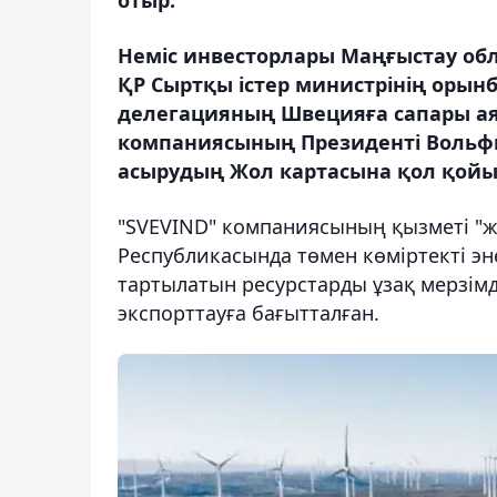
Неміс инвесторлары Маңғыстау обл
ҚР Сыртқы істер министрінің орын
делегацияның Швецияға сапары ая
компаниясының Президенті Вольфг
асырудың Жол картасына қол қой
"SVEVIND" компаниясының қызметі "жа
Республикасында төмен көміртекті эн
тартылатын ресурстарды ұзақ мерзімд
экспорттауға бағытталған.