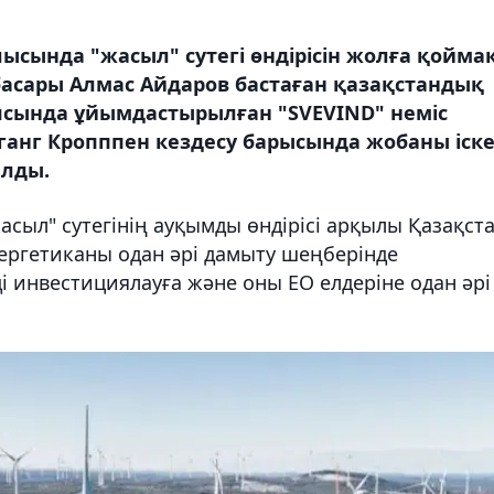
ысында "жасыл" сутегі өндірісін жолға қоймақ
басары Алмас Айдаров бастаған қазақстандық
сында ұйымдастырылған "SVEVIND" неміс
анг Кропппен кездесу барысында жобаны іск
ылды.
сыл" сутегінің ауқымды өндірісі арқылы Қазақст
ергетиканы одан әрі дамыту шеңберінде
і инвестициялауға және оны ЕО елдеріне одан әрі