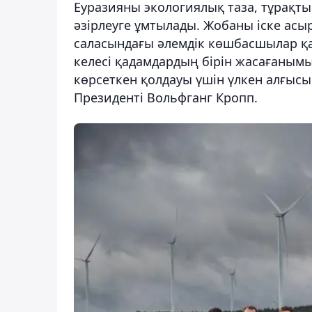
Еуразияны экологиялық таза, тұрақт
әзірлеуге ұмтылады. Жобаны іске асы
саласындағы әлемдік көшбасшылар қ
келесі қадамдардың бірін жасағаным
көрсеткен қолдауы үшін үлкен алғысым
Президенті Вольфганг Кропп.