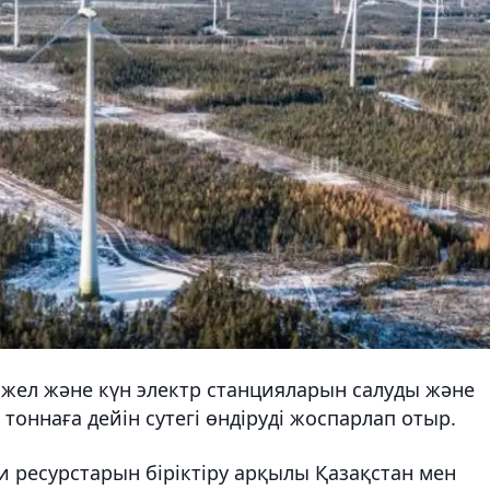
 жел және күн электр станцияларын салуды және
тоннаға дейін сутегі өндіруді жоспарлап отыр.
и ресурстарын біріктіру арқылы Қазақстан мен