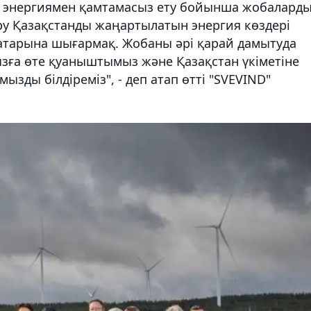
ы энергиямен қамтамасыз ету бойынша жобалард
ру Қазақстанды жаңартылатын энергия көздері
атарына шығармақ. Жобаны әрі қарай дамытуда
ызға өте қуаныштымыз және Қазақстан үкіметіне
ызды білдіреміз", - деп атап өтті "SVEVIND"