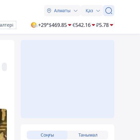
Алматы
Қаз
+29°
$
469.85
€
542.16
₽
5.78
алтері
Соңғы
Танымал