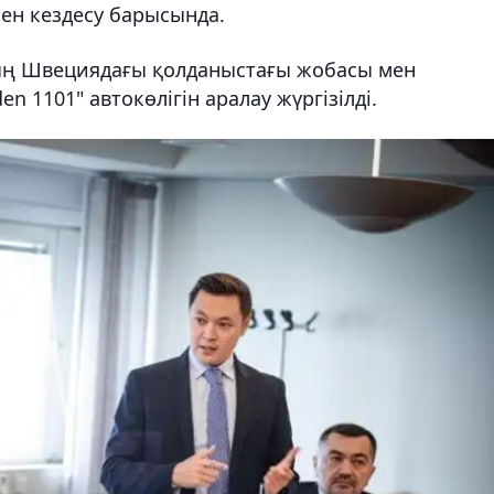
н кездесу барысында.
ың Швециядағы қолданыстағы жобасы мен
n 1101" автокөлігін аралау жүргізілді.