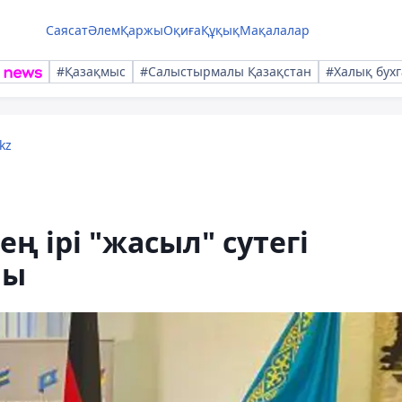
Саясат
Әлем
Қаржы
Оқиға
Құқық
Мақалалар
#Қазақмыс
#Салыстырмалы Қазақстан
#Халық бухг
kz
ең ірі "жасыл" сутегі
шы