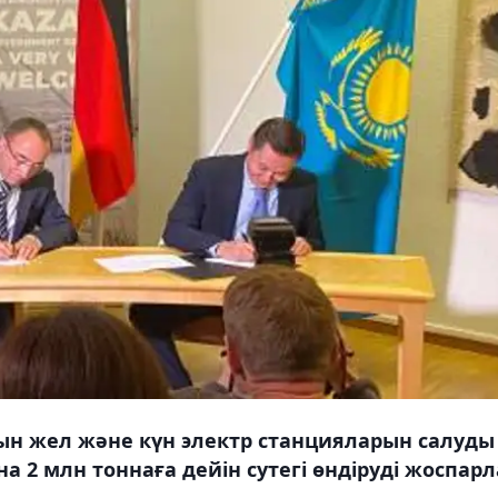
ын жел және күн электр станцияларын салуды
а 2 млн тоннаға дейін сутегі өндіруді жоспар