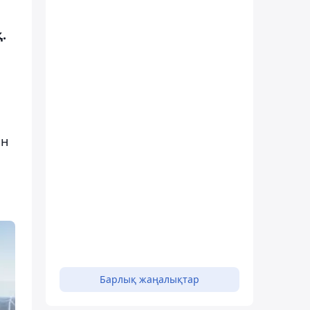
.
е
ан
Барлық жаңалықтар