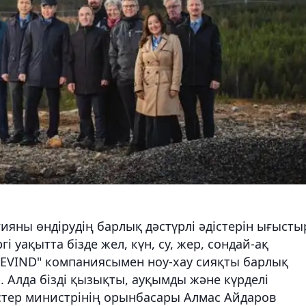
ияны өндірудің барлық дәстүрлі әдістерін ығысты
гі уақытта бізде жел, күн, су, жер, сондай-ақ
VEVIND" компаниясымен ноу-хау сияқты барлық
р. Алда бізді қызықты, ауқымды және күрделі
 істер министрінің орынбасары Алмас Айдаров