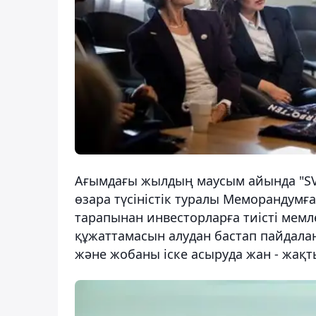
Ағымдағы жылдың маусым айында "SV
өзара түсіністік туралы Меморандумғ
тарапынан инвесторларға тиісті мемл
құжаттамасын алудан бастап пайдалан
және жобаны іске асыруда жан - жақт