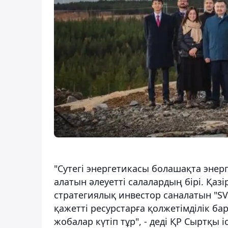
"Сутегі энергетикасы болашақта энерг
алатын әлеуетті салалардың бірі. Қазір
стратегиялық инвестор саналатын "S
қажетті ресурстарға қолжетімділік ба
жобалар күтіп тұр", - деді ҚР Сыртқы