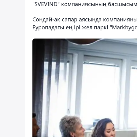
"SVEVIND" компаниясының басшысыме
Сондай-ақ сапар аясында компаниян
Еуропадағы ең ірі жел паркі "Markbygde