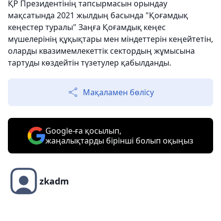
ҚР Президентінің тапсырмасын орындау
мақсатында 2021 жылдың басында "Қоғамдық
кеңестер туралы" Заңға Қоғамдық кеңес
мүшелерінің құқықтары мен міндеттерін кеңейтетін,
оларды квазимемлекеттік сектордың жұмысына
тартуды көздейтін түзетулер қабылданды.
Мақаламен бөлісу
Google-ға қосылып,
жаңалықтарды бірінші болып оқыңыз
zkadm