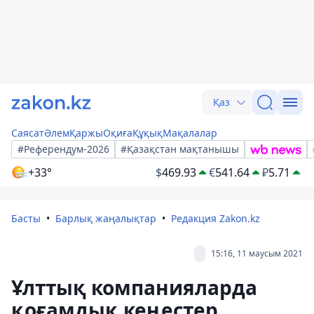
Қаз
Саясат
Әлем
Қаржы
Оқиға
Құқық
Мақалалар
#Референдум-2026
#Қазақстан мақтанышы
+33°
$
469.93
€
541.64
₽
5.71
Басты
Барлық жаңалықтар
Редакция Zakon.kz
15:16, 11 маусым 2021
Ұлттық компанияларда
қоғамдық кеңестер