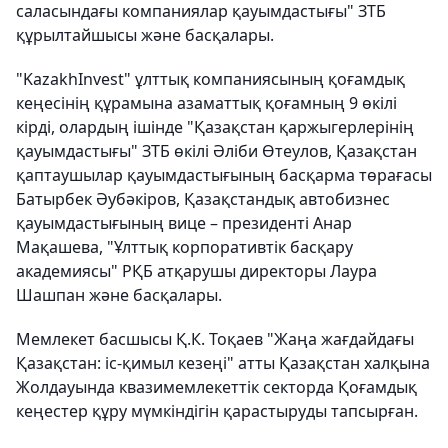
саласындағы компаниялар қауымдастығы" ЗТБ
құрылтайшысы және басқалары.
"KazakhInvest" ұлттық компаниясының қоғамдық
кеңесінің құрамына азаматтық қоғамның 9 өкілі
кірді, олардың ішінде "Қазақстан қаржыгерлерінің
қауымдастығы" ЗТБ өкілі Әліби Өтеулов, Қазақстан
қаптаушылар қауымдастығының басқарма төрағасы
Батырбек Әубәкіров, Қазақстандық автобизнес
қауымдастығының вице – президенті Анар
Мақашева, "Ұлттық корпоративтік басқару
академиясы" РҚБ атқарушы директоры Лаура
Шашпан және басқалары.
Мемлекет басшысы Қ.К. Тоқаев "Жаңа жағдайдағы
Қазақстан: іс-қимыл кезеңі" атты Қазақстан халқына
Жолдауында квазимемлекеттік секторда Қоғамдық
кеңестер құру мүмкіндігін қарастыруды тапсырған.