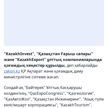
"KazakhInvest", "Қазақстан Ғарыш сапары"
және "KazakhExport" ұлттық компанияларында
қоғамдық кеңестер құрылды,
деп хабарлайды
zakon.kz
ҚР Ақпарат және қоғамдық даму
министрлігіне сілтеме жасап.
Сондай-ақ "Бәйтерек" Ұлттық басқарушы
холдингінің, "QazExpoCongress", "Қазгеология",
"ҚазАвтоЖол", "Қазақстан Инжиниринг", "Азық-түлік
келісімшарт корпорациясы", "KazakhTourism",