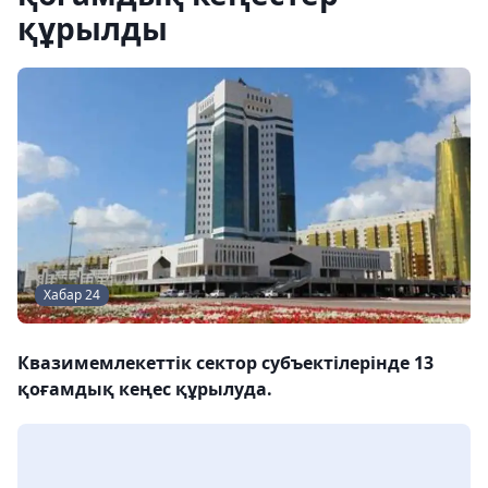
құрылды
Хабар 24
Квазимемлекеттік сектор субъектілерінде 13
қоғамдық кеңес құрылуда.