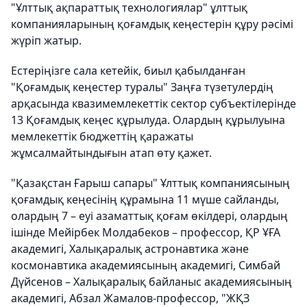
"Ұлттық ақпараттық технологиялар" ұлттық
компанияларының қоғамдық кеңестерін құру рәсімі
жүріп жатыр.
Естеріңізге сала кетейік, биыл қабылданған
"Қоғамдық кеңестер туралы" Заңға түзетулердің
арқасында квазимемлекеттік сектор субъектілерінде
13 Қоғамдық кеңес құрылуда. Олардың құрылуына
мемлекеттік бюджеттің қаражаты
жұмсалмайтындығын атап өту қажет.
"Қазақстан Ғарыш сапары" Ұлттық компаниясының
қоғамдық кеңесінің құрамына 11 мүше сайланды,
олардың 7 – еуі азаматтық қоғам өкілдері, олардың
ішінде Мейірбек Молдабеков – профессор, ҚР ҰҒА
академигі, Халықаралық астронавтика және
космонавтика академиясының академигі, Симбай
Дүйсенов – Халықаралық байланыс академиясының
академигі, Абзал Жамалов-профессор, "ЖҚЗ