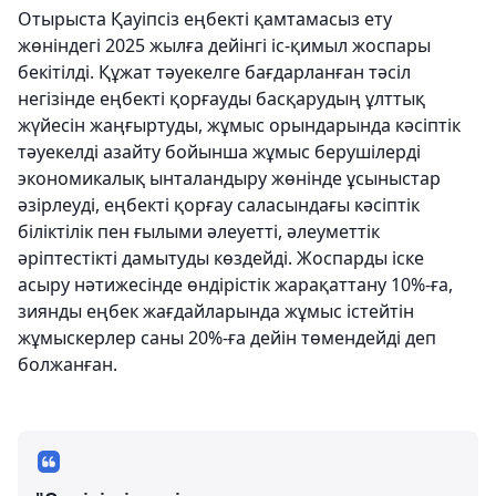
Отырыста Қауіпсіз еңбекті қамтамасыз ету
жөніндегі 2025 жылға дейінгі іс-қимыл жоспары
бекітілді. Құжат тәуекелге бағдарланған тәсіл
негізінде еңбекті қорғауды басқарудың ұлттық
жүйесін жаңғыртуды, жұмыс орындарында кәсіптік
тәуекелді азайту бойынша жұмыс берушілерді
экономикалық ынталандыру жөнінде ұсыныстар
әзірлеуді, еңбекті қорғау саласындағы кәсіптік
біліктілік пен ғылыми әлеуетті, әлеуметтік
әріптестікті дамытуды көздейді. Жоспарды іске
асыру нәтижесінде өндірістік жарақаттану 10%-ға,
зиянды еңбек жағдайларында жұмыс істейтін
жұмыскерлер саны 20%-ға дейін төмендейді деп
болжанған.