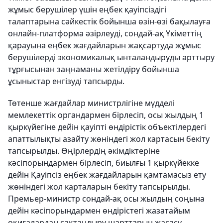
жұмыс берушілер үшін еңбек қауіпсіздігі
талаптарына сәйкестік бойынша өзін-өзі бақылауға
онлайн-платформа әзірлеуді, сондай-ақ Үкіметтің
қарауына еңбек жағдайларын жақсартуда жұмыс
берушілерді экономикалық ынталандыруды арттыру
тұрғысынан заңнаманы жетілдіру бойынша
ұсыныстар енгізуді тапсырды.
Төтенше жағдайлар министрлігіне мүдделі
мемлекеттік органдармен бірлесіп, осы жылдың 1
қыркүйегіне дейін қауіпті өндірістік объектілердегі
апаттылықты азайту жөніндегі жол картасын бекіту
тапсырылды. Өңірлердің әкімдіктеріне
кәсіпорындармен бірлесіп, биылғы 1 қыркүйекке
дейін Қауіпсіз еңбек жағдайларын қамтамасыз ету
жөніндегі жол карталарын бекіту тапсырылды.
Премьер-министр сондай-ақ осы жылдың соңына
дейін кәсіпорындармен өндірістегі жазатайым
оқиғалардан сақтандыру шарттарын жасасу