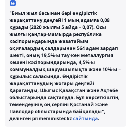
"Биыл жыл басынан бері өндірістік
жарақаттану деңгейі 1 мың адамға 0,08
құрады (2020 жылғы 5 айда – 0,07). Осы
жылғы қаңтар-мамырда республика
кәсіпорындарында жазатайым
оқиғалардың салдарынан 564 адам зардап
шекті, оның 19,5%-ы тау-кен металлургия
кешені кәсіпорындарында, 4,5%-ы
коммуналдық шаруашылықта және 10%-ы –
құрылыс саласында. Өндірістік
жарақаттанудың жоғары деңгейі
Қарағанды, Шығыс Қазақстан және Ақтөбе
облыстарында сақталуда. Бұл көрсеткіштің
төмендеуінің оң серпіні Қостанай және
Павлодар облыстарында байқалады",
делінген primeminister.kz
сайтында
.