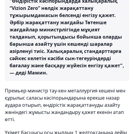
"Өндірістік кәсіпорындарда халықаралық
“Vizion Zero” нөлдік жарақаттану
тұжырымдамасын белсенді енгізу қажет.
Әрбір жарақаттану жағдайы Төтенше
жағдайлар министрлігінде мұқият
талданып, қорытындысы бойынша оларды
барынша азайту үшін кешенді шаралар
әзірленуі тиіс. Халықаралық стандарттарға
сәйкес келетін кәсіби сын-тегеуріндерді
бағалау және басқару жүйесін енгізу қажет",
— деді Мамин.
Премьер-министр тау-кен металлургия кешені мен
құрылыс саласы кәсіпорындарына ерекше назар
аудара отырып, өндірістік жарақаттануды азайту
жөніндегі жұмысты жандандыру қажет екенін атап
өтті.
Үкімет басшысы осы жылдың 1 желтоқсанына дейін