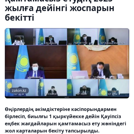
жылға дейінгі жоспарын
бекітті
zakon.kz
Өңірлердің әкімдіктеріне кәсіпорындармен
бірлесіп, биылғы 1 қыркүйекке дейін Қауіпсіз
еңбек жағдайларын қамтамасыз ету жөніндегі
жол карталарын бекіту тапсырылды.