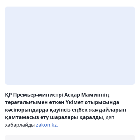
ҚР Премьер-министрі Асқар Маминнің
төрағалығымен өткен Үкімет отырысында
кәсіпорындарда қауіпсіз еңбек жағдайларын
қамтамасыз ету шаралары қаралды
, деп
хабарлайды
zakon.kz.