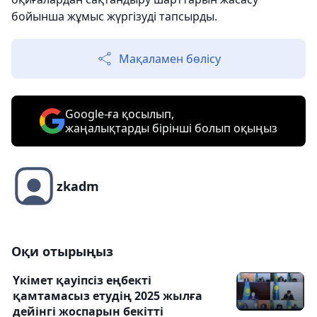
бойынша жұмыс жүргізуді тапсырды.
Мақаламен бөлісу
Google-ға қосылып,
жаңалықтарды бірінші болып оқыңыз
zkadm
Оқи отырыңыз
Үкімет қауіпсіз еңбекті
қамтамасыз етудің 2025 жылға
дейінгі жоспарын бекітті