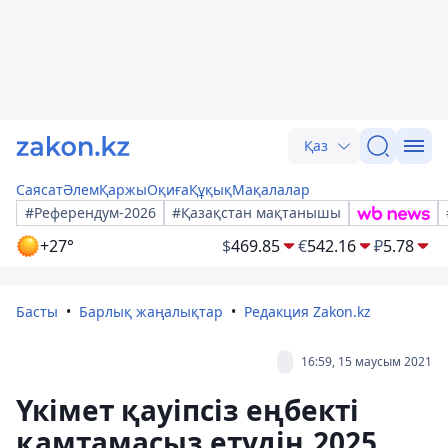
Қаз
Саясат
Әлем
Қаржы
Оқиға
Құқық
Мақалалар
#Референдум-2026
#Қазақстан мақтанышы
+27°
$
469.85
€
542.16
₽
5.78
Басты
Барлық жаңалықтар
Редакция Zakon.kz
16:59, 15 маусым 2021
Үкімет қауіпсіз еңбекті
қамтамасыз етудің 2025