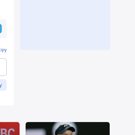
Кіру
у