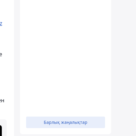
z
е
ен
Барлық жаңалықтар