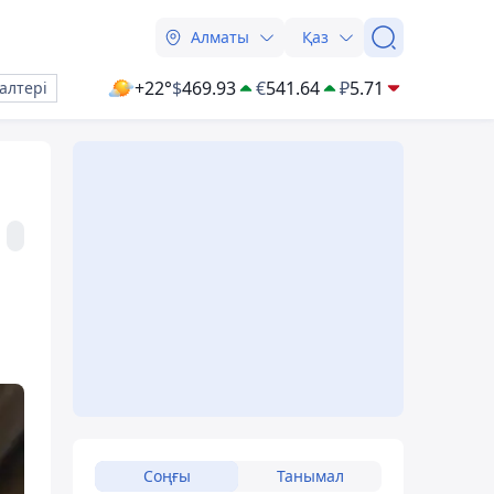
Алматы
Қаз
+22°
$
469.93
€
541.64
₽
5.71
алтері
Соңғы
Танымал