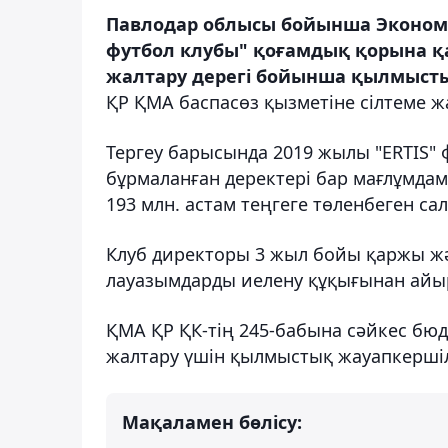
Павлодар облысы бойынша Экономи
футбол клубы" қоғамдық қорына қ
жалтару дерегі бойынша қылмыстық 
ҚР ҚМА баспасөз қызметіне сілтеме ж
Тергеу барысында 2019 жылы "ERTIS"
бұрмаланған деректері бар мағлұмда
193 млн. астам теңгеге төленбеген сал
Клуб директоры 3 жыл бойы қаржы 
лауазымдарды иелену құқығынан айыр
ҚМА ҚР ҚК-тің 245-бабына сәйкес бюд
жалтару үшін қылмыстық жауапкершіл
Мақаламен бөлісу: