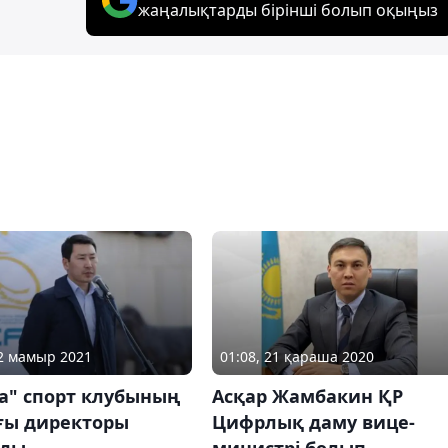
жаңалықтарды бірінші болып оқыңыз
12 мамыр 2021
01:08, 21 қараша 2020
а" спорт клубының
Асқар Жамбакин ҚР
ғы директоры
Цифрлық даму вице-