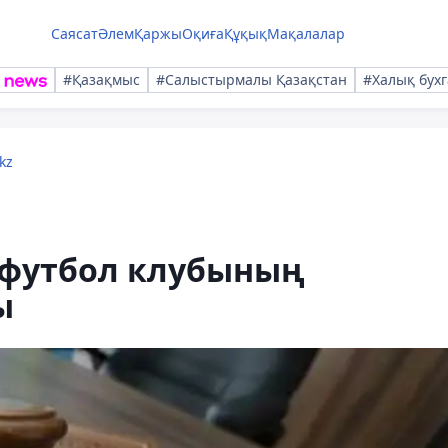
Саясат
Әлем
Қаржы
Оқиға
Құқық
Мақалалар
#Қазақмыс
#Салыстырмалы Қазақстан
#Халық бухг
kz
" футбол клубының
ы