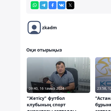
zkadm
Оқи отырыңыз
09:40, 16 тамыз 2024
23:58, 
"Жетісу" футбол
"Астан
клубының спорт
бұрын
директоры сотталды