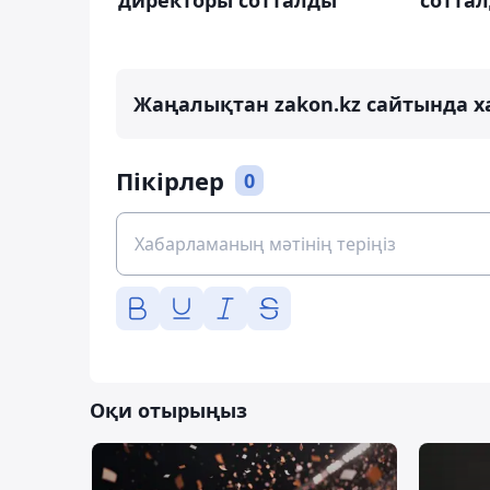
сотта
Жаңалықтан zakon.kz сайтында х
Пікірлер
0
Оқи отырыңыз