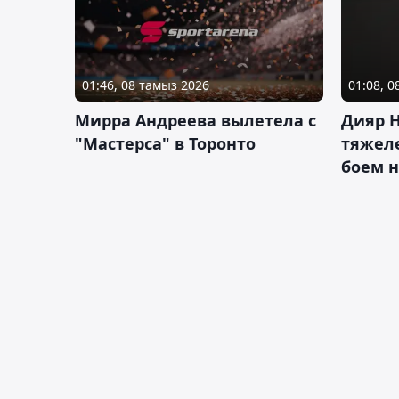
01:46, 08 тамыз 2026
01:08, 
Мирра Андреева вылетела с
Дияр 
"Мастерса" в Торонто
тяжеле
боем н