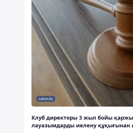
zakon.kz
Клуб директоры 3 жыл бойы қарж
лауазымдарды иелену құқығынан