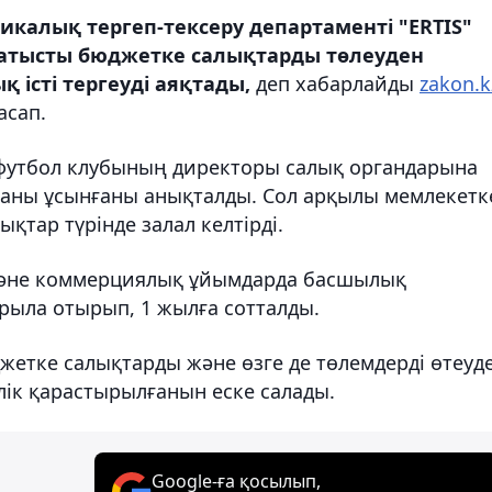
калық тергеп-тексеру департаменті "ERTIS"
атысты бюджетке салықтарды төлеуден
істі тергеуді аяқтады,
деп хабарлайды
zakon.k
асап.
 футбол клубының директоры салық органдарына
маны ұсынғаны анықталды. Сол арқылы мемлекетк
ықтар түрінде залал келтірді.
және коммерциялық ұйымдарда басшылық
ыла отырып, 1 жылға сотталды.
жетке салықтарды және өзге де төлемдерді өтеуд
ік қарастырылғанын еске салады.
Google-ға қосылып,