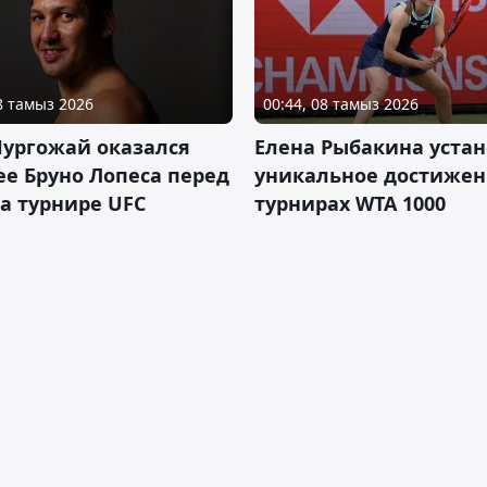
08 тамыз 2026
00:44, 08 тамыз 2026
Нургожай оказался
Елена Рыбакина уста
е Бруно Лопеса перед
уникальное достижен
а турнире UFC
турнирах WTA 1000