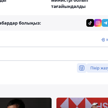
лды
министрі болып
тағайындалды
абардар болыңыз:
Пікір жаз