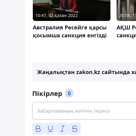
10:47, 02 қазан 2022
20:58, 1
Австралия Ресейге қарсы
АҚШ Ре
қосымша санкция енгізді
санкц
Жаңалықтан zakon.kz сайтында х
Пікірлер
0