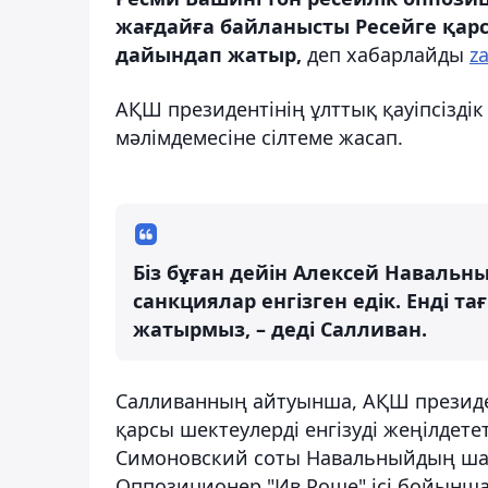
жағдайға байланысты Ресейге қар
дайындап жатыр,
деп хабарлайды
z
АҚШ президентінің ұлттық қауіпсізді
мәлімдемесіне сілтеме жасап.
Біз бұған дейін Алексей Наваль
санкциялар енгізген едік. Енді т
жатырмыз, – деді Салливан.
Салливанның айтуынша, АҚШ президен
қарсы шектеулерді енгізуді жеңілдете
Симоновский соты Навальныйдың шарт
Оппозиционер "Ив Роше" ісі бойынш