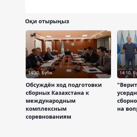
Оқи отырыңыз
14:30, Бүгін
14:10, Б
Обсуждён ход подготовки
"Верит
сборных Казахстана к
усердн
международным
сборно
комплексным
на во
соревнованиям