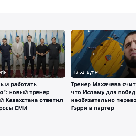
үгін
13:52, Бүгін
ь и работать
Тренер Махачева счит
о": новый тренер
что Исламу для побе
й Казахстана ответил
необязательно перев
просы СМИ
Гэрри в партер