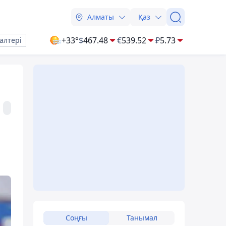
Алматы
Қаз
+33°
$
467.48
€
539.52
₽
5.73
алтері
Соңғы
Танымал