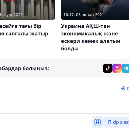
5 сәуір 2021
16:17, 03 ақпан 2021
сейге тағы бір
Украина АҚШ-тан
ия салғалы жатыр
экономикалық және
әскери көмек алатын
болды
абардар болыңыз:
Пікір жаз