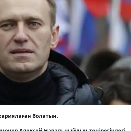
жариялаған болатын.
ционер Алексей Навальныйдың төңірегіндегі