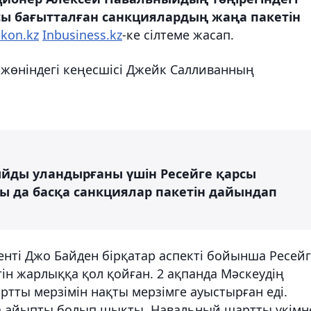
сы бағытталған санкциялардың жаңа пакетін
akon.kz
Inbusiness.kz
-ке сілтеме жасап.
к жөніндегі кеңесшісі Джейк Салливанның
ныйды уландырғаны үшін Ресейге қарсы
ағы да басқа санкциялар пакетін дайындап
ті Джо Байден бірқатар аспекті бойынша Ресейг
тін жарлыққа қол қойған. 2 ақпанда Мәскеудің
ты мерзімін нақты мерзімге ауыстырған еді.
а айыпты болып шықты. Навальный шартты үкімн