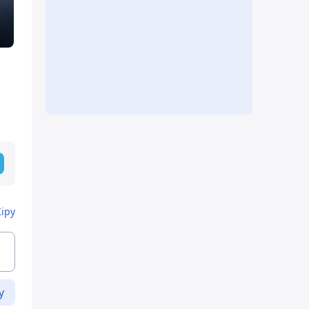
Кіру
у