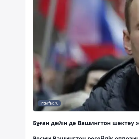
interfax.ru
Бұған дейін де Вашингтон шектеу 
Ресми Вашингтон ресейлік оппози