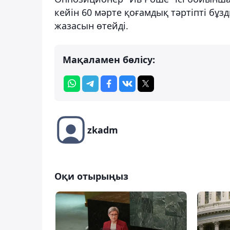
кейін 60 мәрте қоғамдық тәртіпті бұз
жазасын өтейді.
Мақаламен бөлісу:
zkadm
Оқи отырыңыз