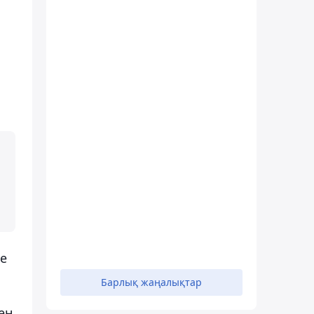
е
Барлық жаңалықтар
ен