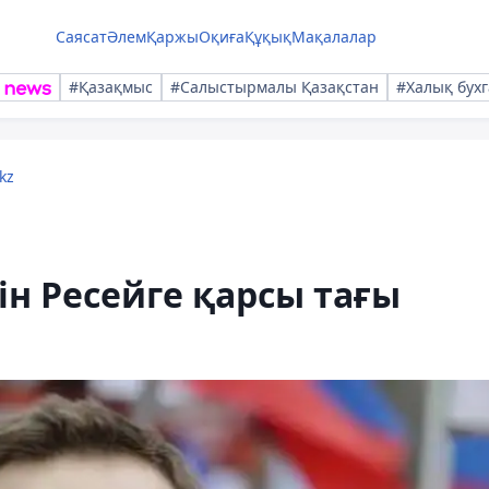
Саясат
Әлем
Қаржы
Оқиға
Құқық
Мақалалар
#Қазақмыс
#Салыстырмалы Қазақстан
#Халық бухг
kz
н Ресейге қарсы тағы