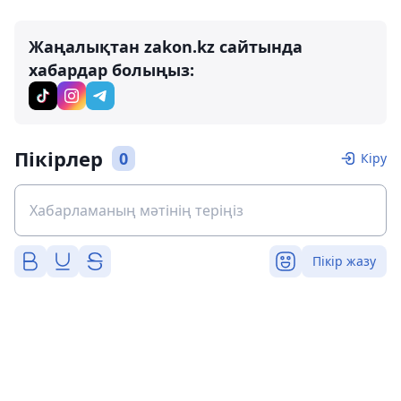
Жаңалықтан zakon.kz сайтында
хабардар болыңыз:
Пікірлер
0
Кіру
Пікір жазу