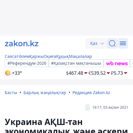
Қаз
Саясат
Әлем
Қаржы
Оқиға
Құқық
Мақалалар
#Референдум-2026
#Қазақстан мақтанышы
+33°
$
467.48
€
539.52
₽
5.73
Басты
Барлық жаңалықтар
Редакция Zakon.kz
16:17, 03 ақпан 2021
Украина АҚШ-тан
экономикалық және әскери