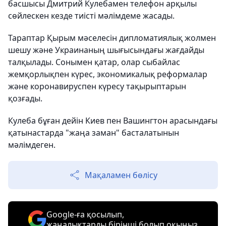
басшысы Дмитрий Кулебамен телефон арқылы
сөйлескен кезде тиісті мәлімдеме жасады.
Тараптар Қырым мәселесін дипломатиялық жолмен
шешу және Украинаның шығысындағы жағдайды
талқылады. Сонымен қатар, олар сыбайлас
жемқорлықпен күрес, экономикалық реформалар
және коронавируспен күресу тақырыптарын
қозғады.
Кулеба бұған дейін Киев пен Вашингтон арасындағы
қатынастарда "жаңа заман" басталатынын
мәлімдеген.
Мақаламен бөлісу
Google-ға қосылып,
жаңалықтарды бірінші болып оқыңыз