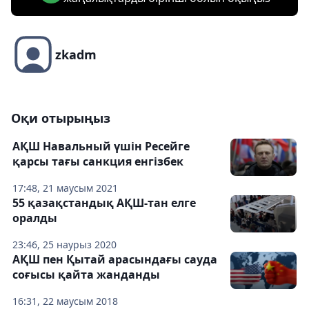
zkadm
Оқи отырыңыз
АҚШ Навальный үшін Ресейге
қарсы тағы санкция енгізбек
17:48, 21 маусым 2021
55 қазақстандық АҚШ-тан елге
оралды
23:46, 25 наурыз 2020
АҚШ пен Қытай арасындағы сауда
соғысы қайта жанданды
16:31, 22 маусым 2018