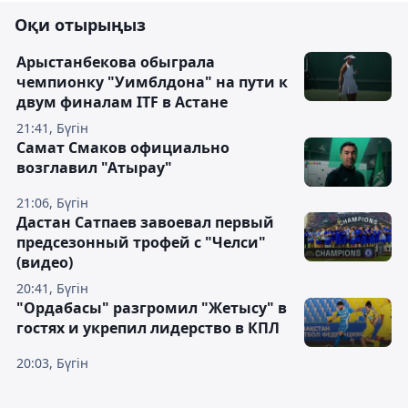
Оқи отырыңыз
Арыстанбекова обыграла
чемпионку "Уимблдона" на пути к
двум финалам ITF в Астане
21:41, Бүгін
Самат Смаков официально
возглавил "Атырау"
21:06, Бүгін
Дастан Сатпаев завоевал первый
предсезонный трофей с "Челси"
(видео)
20:41, Бүгін
"Ордабасы" разгромил "Жетысу" в
гостях и укрепил лидерство в КПЛ
20:03, Бүгін