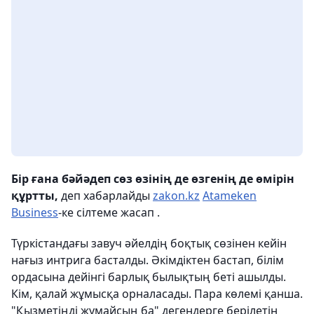
Бір ғана бәйәдеп сөз өзінің де өзгенің де өмірін
құртты,
деп хабарлайды
zakon.kz
Atameken
Business
-ке сілтеме жасап .
Түркістандағы завуч әйелдің боқтық сөзінен кейін
нағыз интрига басталды. Әкімдіктен бастап, білім
ордасына дейінгі барлық былықтың беті ашылды.
Кім, қалай жұмысқа орналасады. Пара көлемі қанша.
"Қызметіңді жумайсың ба" дегендерге берілетін