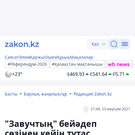
Қаз
Саясат
Әлем
Қаржы
Оқиға
Құқық
Мақалалар
#Референдум-2026
#Қазақстан мақтанышы
+23°
$
469.93
€
541.64
₽
5.71
Басты
Барлық жаңалықтар
Редакция Zakon.kz
21:49, 23 маусым 2021
"Завучтың" бейәдеп
сөзінен кейін тұтас