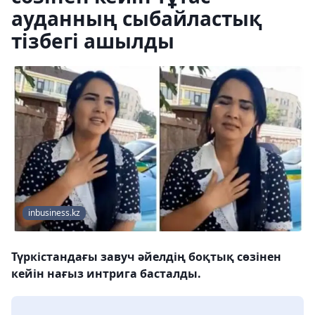
ауданның сыбайластық
тізбегі ашылды
inbusiness.kz
Түркістандағы завуч әйелдің боқтық сөзінен
кейін нағыз интрига басталды.