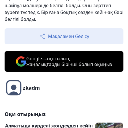
шайпұл мөлшері де белгілі болды. Оны зерттеп
әуреге түспедік. Бір ғана боқтық сөзден кейін-ақ бәрі
белгілі болды.
Мақаламен бөлісу
Google-ға қосылып,
жаңалықтарды бірінші болып оқыңыз
zkadm
Оқи отырыңыз
Алматыда күрделі жөндеуден кейін