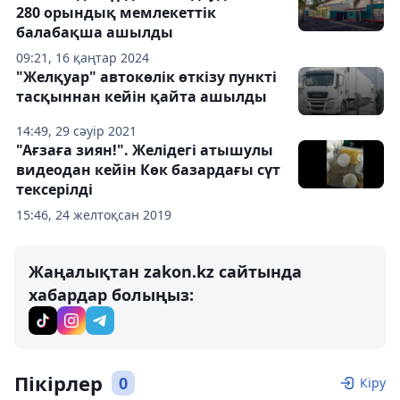
280 орындық мемлекеттік
балабақша ашылды
09:21, 16 қаңтар 2024
"Желқуар" автокөлік өткізу пункті
тасқыннан кейін қайта ашылды
14:49, 29 сәуір 2021
"Ағзаға зиян!". Желідегі атышулы
видеодан кейін Көк базардағы сүт
тексерілді
15:46, 24 желтоқсан 2019
Жаңалықтан zakon.kz сайтында
хабардар болыңыз:
Пікірлер
0
Кіру