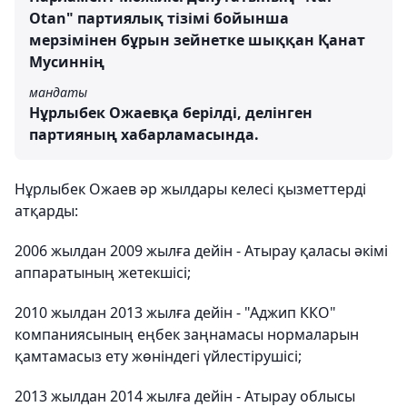
Otan" партиялық тізімі бойынша
мерзімінен бұрын зейнетке шыққан Қанат
Мусиннің
мандаты
Нұрлыбек Ожаевқа берілді, делінген
партияның хабарламасында.
Нұрлыбек Ожаев әр жылдары келесі қызметтерді
атқарды:
2006 жылдан 2009 жылға дейін - Атырау қаласы әкімі
аппаратының жетекшісі;
2010 жылдан 2013 жылға дейін - "Аджип ККО"
компаниясының еңбек заңнамасы нормаларын
қамтамасыз ету жөніндегі үйлестірушісі;
2013 жылдан 2014 жылға дейін - Атырау облысы