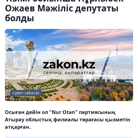
Ожаев Мәжіліс депутаты
болды
Сурет: zakon.kz
Осыған дейін ол "Nur Otan" партиясының
Атырау облыстық филиалы төрағасы қызметін
атқарған.