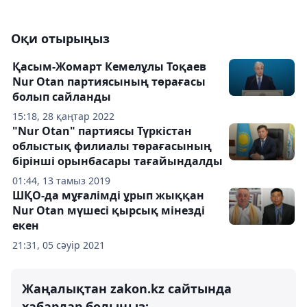
Оқи отырыңыз
Қасым-Жомарт Кемелұлы Тоқаев
Nur Otan партиясының төрағасы
болып сайланды
15:18, 28 қаңтар 2022
"Nur Otan" партиясы Түркістан
облыстық филиалы төрағасының
бірінші орынбасары тағайындалды
01:44, 13 тамыз 2019
ШҚО-да мұғалімді ұрып жыққан
Nur Otan мүшесі қырсық мінезді
екен
21:31, 05 сәуір 2021
Жаңалықтан zakon.kz сайтында
хабардар болыңыз: