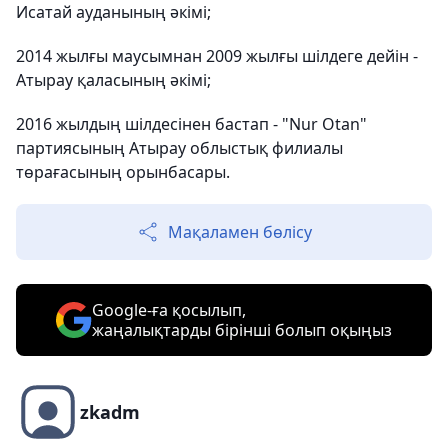
Исатай ауданының әкімі;
2014 жылғы маусымнан 2009 жылғы шілдеге дейін -
Атырау қаласының әкімі;
2016 жылдың шілдесінен бастап - "Nur Otan"
партиясының Атырау облыстық филиалы
төрағасының орынбасары.
Мақаламен бөлісу
Google-ға қосылып,
жаңалықтарды бірінші болып оқыңыз
zkadm