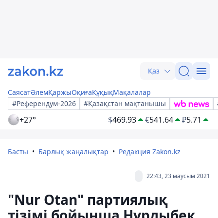
Қаз
Саясат
Әлем
Қаржы
Оқиға
Құқық
Мақалалар
#Референдум-2026
#Қазақстан мақтанышы
+27°
$
469.93
€
541.64
₽
5.71
Басты
Барлық жаңалықтар
Редакция Zakon.kz
22:43, 23 маусым 2021
"Nur Otan" партиялық
тізімі бойынша Нұрлыбек