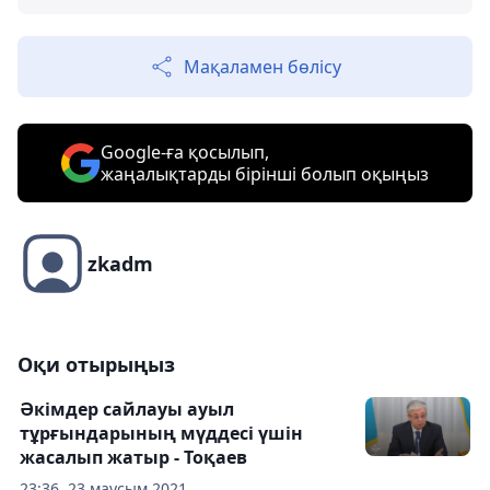
Мақаламен бөлісу
Google-ға қосылып,
жаңалықтарды бірінші болып оқыңыз
zkadm
Оқи отырыңыз
Әкімдер сайлауы ауыл
тұрғындарының мүддесі үшін
жасалып жатыр - Тоқаев
23:36, 23 маусым 2021