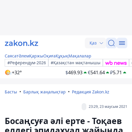
Қаз
Саясат
Әлем
Қаржы
Оқиға
Құқық
Мақалалар
#Референдум-2026
#Қазақстан мақтанышы
+32°
$
469.93
€
541.64
₽
5.71
Басты
Барлық жаңалықтар
Редакция Zakon.kz
23:29, 23 маусым 2021
Босаңсуға әлі ерте - Тоқаев
елдегі эпидахуал жайында