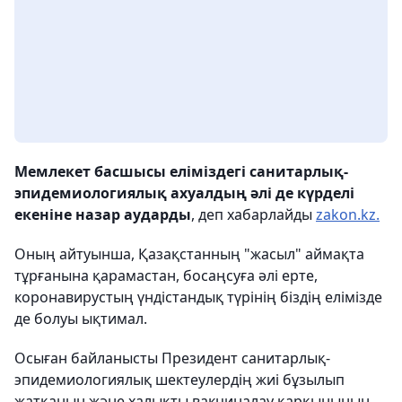
Мемлекет басшысы еліміздегі санитарлық-
эпидемиологиялық ахуалдың әлі де күрделі
екеніне назар аударды
, деп хабарлайды
zakon.kz.
Оның айтуынша, Қазақстанның "жасыл" аймақта
тұрғанына қарамастан, босаңсуға әлі ерте,
коронавирустың үндістандық түрінің біздің елімізде
де болуы ықтимал.
Осыған байланысты Президент санитарлық-
эпидемиологиялық шектеулердің жиі бұзылып
жатқанын және халықты вакциналау қарқынының