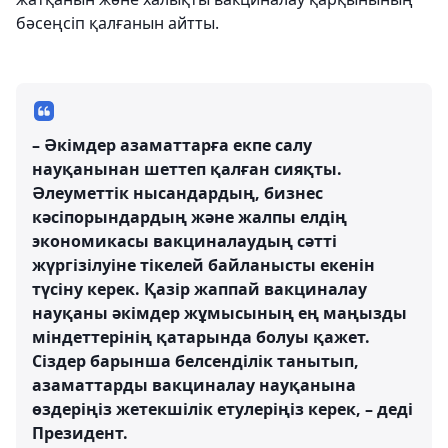
бәсеңсіп қалғанын айтты.
– Әкімдер азаматтарға екпе салу
науқанынан шеттеп қалған сияқты.
Әлеуметтік нысандардың, бизнес
кәсіпорындардың және жалпы елдің
экономикасы вакциналаудың сәтті
жүргізілуіне тікелей байланысты екенін
түсіну керек. Қазір жаппай вакциналау
науқаны әкімдер жұмысының ең маңызды
міндеттерінің қатарында болуы қажет.
Сіздер барынша белсенділік танытып,
азаматтарды вакциналау науқанына
өздеріңіз жетекшілік етулеріңіз керек, – деді
Президент.