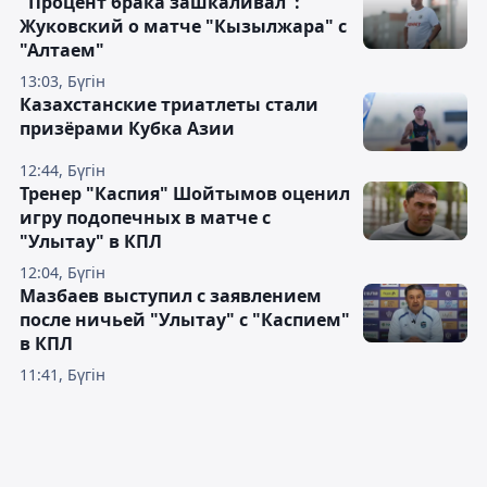
"Процент брака зашкаливал":
Жуковский о матче "Кызылжара" с
"Алтаем"
13:03, Бүгін
Казахстанские триатлеты стали
призёрами Кубка Азии
12:44, Бүгін
Тренер "Каспия" Шойтымов оценил
игру подопечных в матче с
"Улытау" в КПЛ
12:04, Бүгін
Мазбаев выступил с заявлением
после ничьей "Улытау" с "Каспием"
в КПЛ
11:41, Бүгін