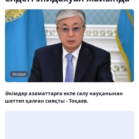
Ақорда
Әкімдер азаматтарға екпе салу науқанынан
шеттеп қалған сияқты - Тоқаев.