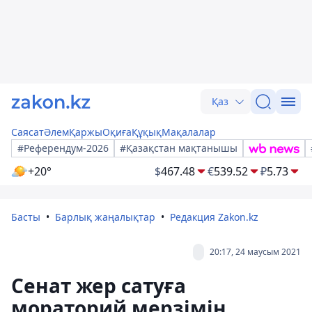
Қаз
Саясат
Әлем
Қаржы
Оқиға
Құқық
Мақалалар
#Референдум-2026
#Қазақстан мақтанышы
+20°
$
467.48
€
539.52
₽
5.73
Басты
Барлық жаңалықтар
Редакция Zakon.kz
20:17, 24 маусым 2021
Сенат жер сатуға
мораторий мерзімін