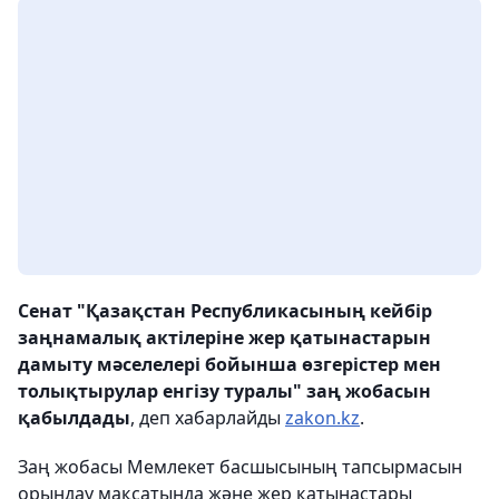
Сенат "Қазақстан Республикасының кейбір
заңнамалық актілеріне жер қатынастарын
дамыту мәселелері бойынша өзгерістер мен
толықтырулар енгізу туралы" заң жобасын
қабылдады
, деп хабарлайды
zakon.kz
.
Заң жобасы Мемлекет басшысының тапсырмасын
орындау мақсатында және жер қатынастары