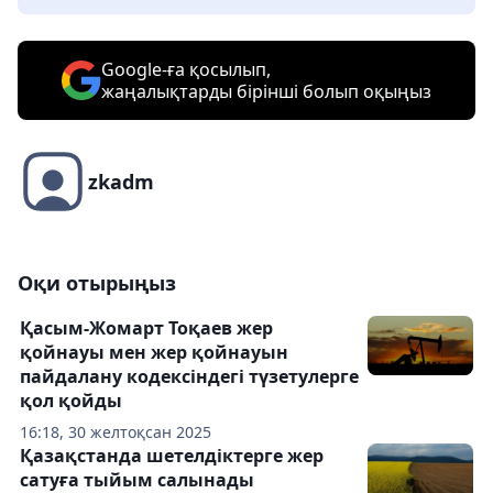
Google-ға қосылып,
жаңалықтарды бірінші болып оқыңыз
zkadm
Оқи отырыңыз
Қасым-Жомарт Тоқаев жер
қойнауы мен жер қойнауын
пайдалану кодексіндегі түзетулерге
қол қойды
16:18, 30 желтоқсан 2025
Қазақстанда шетелдіктерге жер
сатуға тыйым салынады