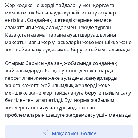
Жер кодексіне жерді пайдалану мен қорғауға
мемлекеттік бақылауды күшейтетін түзетулер
енгізілді. Сондай-ақ шетелдіктермен немесе
азаматтығы жоқ адамдармен некеде тұрған
Қазақстан азаматтарына ауыл шаруашылығы
мақсатындағы жер учаскелерін жеке меншікке және
жер пайдалану құқығымен беруге тыйым салынады.
Отырыс барысында заң жобасында сондай-ақ
жайылымдарды басқару жөніндегі жоспарда
көрсетілген және жеке ауладағы жануарларды
жаюға қажетті жайылымдық жерлерді жеке
меншікке және жер пайдалануға беруге тыйым салу
белгіленгені атап өтілді. Бұл норма жайылым
жерлері тапшы ауыл тұрғындарының
проблемаларын шешуге жәрдемдесу үшін маңызды.
Мақаламен бөлісу