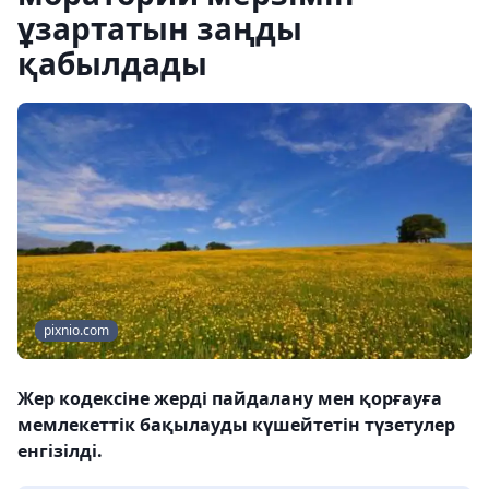
ұзартатын заңды
қабылдады
pixnio.com
Жер кодексіне жерді пайдалану мен қорғауға
мемлекеттік бақылауды күшейтетін түзетулер
енгізілді.