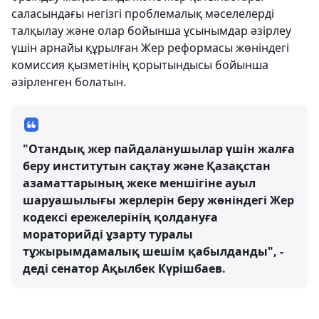
саласындағы негізгі проблемалық мәселелерді
талқылау және олар бойынша ұсынымдар әзірлеу
үшін арнайы құрылған Жер реформасы жөніндегі
комиссия қызметінің қорытындысы бойынша
әзірленген болатын.
"Отандық жер пайдаланушылар үшін жалға
беру институтын сақтау және Қазақстан
азаматтарының жеке меншігіне ауыл
шаруашылығы жерлерін беру жөніндегі Жер
кодексі ережелерінің қолдануға
мораторийді ұзарту туралы
тұжырымдамалық шешім қабылданды", -
деді сенатор Ақылбек Күрішбаев.