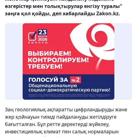
өзгерістер мен толықтырулар енгізу туралы"
заңға қол қойды, деп хабарлайды Zakon.kz.
Заң геологиялық ақпаратты цифрландыруды және
жер қойнауын тиімді пайдалануды жетілдіруге
бағытталған. Бұл ретте деректерді жүйелеу,
инвестициялық климат пен салық нормаларын