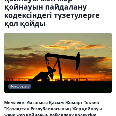
қойнауын пайдалану
кодексіндегі түзетулерге
қол қойды
Фото: pexels
Мемлекет басшысы Қасым-Жомарт Тоқаев
"Қазақстан Республикасының Жер қойнауы
және жер қойнауын пайдалану кодексіне