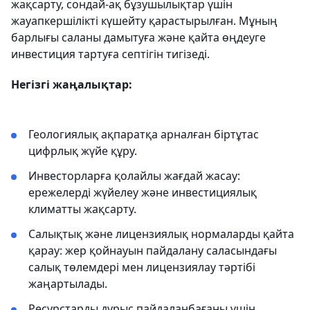
жақсарту, сондай-ақ бұзушылықтар үшін
жауапкершілікті күшейту қарастырылған. Мұның
барлығы саланы дамытуға және қайта өңдеуге
инвестиция тартуға септігін тигізеді.
Негізгі жаңалықтар:
Геологиялық ақпаратқа арналған біртұтас
цифрлық жүйе құру.
Инвесторларға қолайлы жағдай жасау:
ережелерді жүйелеу және инвестициялық
климатты жақсарту.
Салықтық және лицензиялық нормаларды қайта
қарау: жер қойнауын пайдалану саласындағы
салық төлемдері мен лицензиялау тәртібі
жаңартылады.
Ресурстарды дұрыс пайдаланбағаны үшін