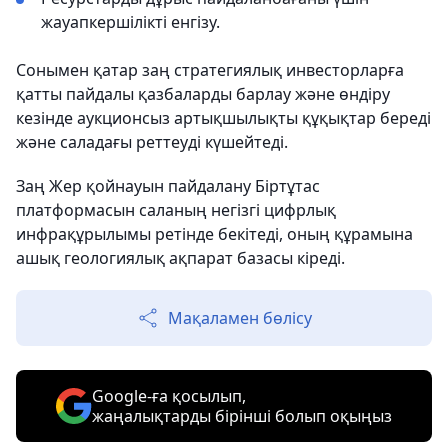
жауапкершілікті енгізу.
Сонымен қатар заң стратегиялық инвесторларға
қатты пайдалы қазбаларды барлау және өндіру
кезінде аукционсыз артықшылықты құқықтар береді
және саладағы реттеуді күшейтеді.
Заң Жер қойнауын пайдалану Біртұтас
платформасын саланың негізгі цифрлық
инфрақұрылымы ретінде бекітеді, оның құрамына
ашық геологиялық ақпарат базасы кіреді.
Мақаламен бөлісу
Google-ға қосылып,
жаңалықтарды бірінші болып оқыңыз