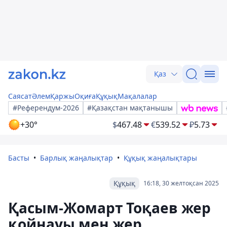
Қаз
Саясат
Әлем
Қаржы
Оқиға
Құқық
Мақалалар
#Референдум-2026
#Қазақстан мақтанышы
+30°
$
467.48
€
539.52
₽
5.73
Басты
Барлық жаңалықтар
Құқық жаңалықтары
Құқық
16:18, 30 желтоқсан 2025
Қасым-Жомарт Тоқаев жер
қойнауы мен жер