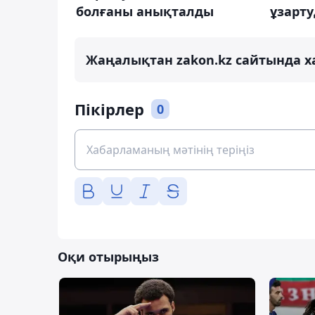
болғаны анықталды
ұзарт
Жаңалықтан zakon.kz сайтында х
Пікірлер
0
Оқи отырыңыз