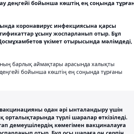
ау деңгейі бойынша көштің ең соңында тұрға
сында коронавирус инфекциясына қарсы
тификаттар ұсыну жоспарланып отыр. Бұл
осмұхамбетов үкімет отырысында мәлімдеді,
анның барлық аймақтары арасында халықты
деңгейі бойынша көштің ең соңында тұрғаны
вакцинацияны одан әрі ынталандыру үшін
 орталықтарында түрлі шаралар өткізіледі.
стап демеушілердің көмегімен вакциналауға
спарланып отыр. Бұл осы шараға оң серпін