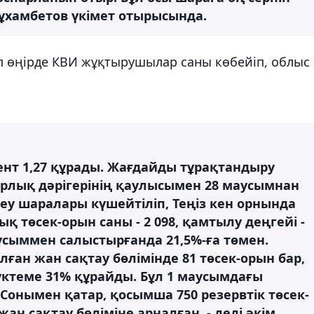
мұхамбетов үкімет отырысында.
 өңірде КВИ жұқтырушылар саны көбейіп, облыс
нт 1,27 құрады. Жағдайды тұрақтандыру
рлық дәрігерінің қаулысымен 28 маусымнан
еу шаралары күшейтіліп, Теңіз кен орнында
 төсек-орын саны - 2 098, қамтылу деңгейі -
аусыммен салыстырғанда 21,5%-ға төмен.
ған жан сақтау бөлімінде 81 төсек-орын бар,
үктеме 31% құрайды. Бұл 1 маусымдағы
 Сонымен қатар, қосымша 750 резервтік төсек-
ан сақтау бөліміне арналған, - деді әкім