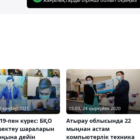
20 қаңтар 2021
15:03, 24 қыркүйек 2020
19-пен күрес: БҚО
Атырау облысында 22
 шектеу шараларын
мыңнан астам
оңына дейін
компьютерлік техника