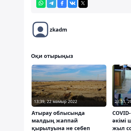
zkadm
Оқи отырыңыз
13:39, 22 мамыр 2022
21:53, 
Атырау облысында
COVID-
малдың жаппай
әкімі
қырылуына не себеп
жыл с