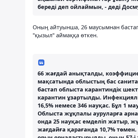
береді деп ойлаймын, - деді Дос
Оның айтуынша, 26 маусымнан бастап
"қызыл" аймаққа өткен.
66 жағдай анықталды, коэффицие
мақсатында облыстың бас санита
бастап облыста карантиндік шект
карантин ұзартылды. Инфекциялық
16,5% немесе 346 науқас. Бұл 1 м
Облыста жұқпалы ауруларға арнал
онда 25 науқас емделіп жатыр, ж
жағдайға қарағанда 10,7% төмен.
орын орналастырылды, оның 57-і ж