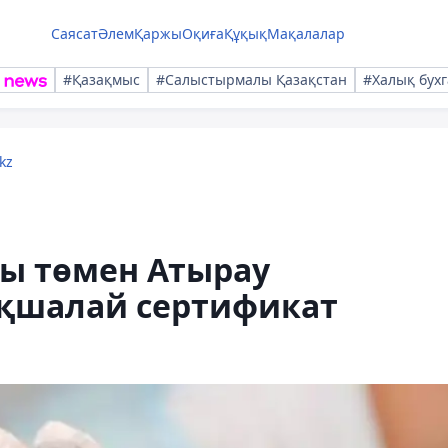
Саясат
Әлем
Қаржы
Оқиға
Құқық
Мақалалар
#Қазақмыс
#Салыстырмалы Қазақстан
#Халық бухг
kz
ы төмен Атырау
Ақшалай сертификат