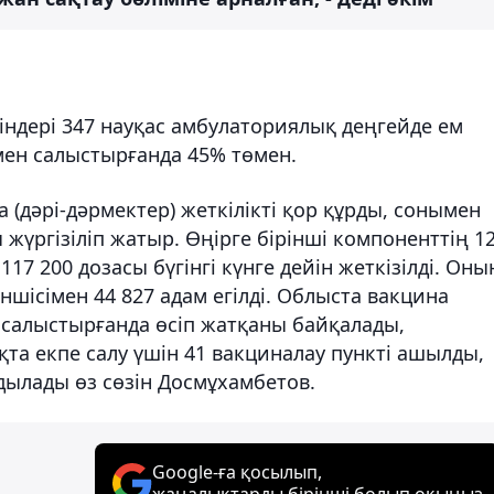
гіндері 347 науқас амбулаториялық деңгейде ем
мен салыстырғанда 45% төмен.
(дәрі-дәрмектер) жеткілікті қор құрды, сонымен
жүргізіліп жатыр. Өңірге бірінші компоненттің 1
17 200 дозасы бүгінгі күнге дейін жеткізілді. Оны
кіншісімен 44 827 адам егілді. Облыста вакцина
салыстырғанда өсіп жатқаны байқалады,
ақта екпе салу үшін 41 вакциналау пункті ашылды,
ылады өз сөзін Досмұхамбетов.
Google-ға қосылып,
жаңалықтарды бірінші болып оқыңыз