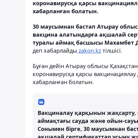
коронавирусқа қарсы вакцинациял
хабарланған болатын.
30 маусымнан бастап Атырау облы
вакцина алатындарға ақшалай сер
туралы аймақ басшысы Махамбет Д
деп хабарлайды
zakon.kz
тілшісі.
Бұған дейін Атырау облысы Қазақст
коронавирусқа қарсы вакцинациялау 
хабарланған болатын.
Вакциналау қарқынын жақсарту, 
аймақтағы сауда және ойын-сауық
Сонымен бірге, 30 маусымнан ба
ақшалай сертификаттар ұсыну жо