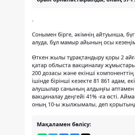
.
Сонымен бірге, әкімнің айтуынша, бү
алуда, бұл мамыр айының осы кезеңі
Өткен жылы тұрақтандыру қоры 2 айға 
қатар облыста вакциналау жұмыстары 
200 дозасы және екінші компоненттің 1
ішінде бірінші кезекте 81 861 адам, е
алушылар санының алдыңғы аптамен 
вакциналау деңгейі 41% -ға өсті. Айм
оның 10-ы жылжымалы, деп қорытынд
Мақаламен бөлісу: