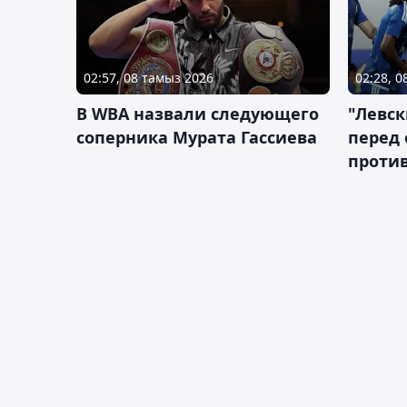
02:57, 08 тамыз 2026
02:28, 
В WBA назвали следующего
"Левск
соперника Мурата Гассиева
перед
против