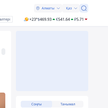
Алматы
Қаз
+23°
$
469.93
€
541.64
₽
5.71
алтері
Соңғы
Танымал