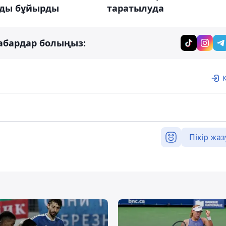
уды бұйырды
таратылуда
абардар болыңыз:
Пікір жаз