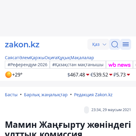
Қаз
Саясат
Әлем
Қаржы
Оқиға
Құқық
Мақалалар
#Референдум-2026
#Қазақстан мақтанышы
+29°
$
467.48
€
539.52
₽
5.73
Басты
Барлық жаңалықтар
Редакция Zakon.kz
23:34, 29 маусым 2021
Мамин Жаңғырту жөніндегі
ұлттық комиссия