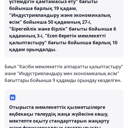
үстемдігін қамтамасыз ету" бағыты
бойынша барлық 19 қадам,
"Индустрияландыру және экономикалық
өсім" бойынша 50 қадамның 27-і,
"Бірегейлік және бірлік" бағыты бойынша 6
қадамның 3-і, "Есеп беретін мемлекетті
қалыптастыру" бағыты бойынша барлық 10
қадам орындалды.
Биыл "Кәсіби мемлекеттік аппаратты қалыптастыру"
және "Индустрияландыру мен экономикалық өсім"
бағыттары бойынша 9 қадамды орындау көзделген.
Отырыста мемлекеттік қызметшілерге
еңбекақы төлеудің жаңа жүйесіне көшу,
мектепте оқыту стандарттарын жаңарту
және функционалдық сауаттылықты