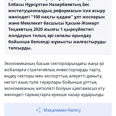
Елбасы Нұрсұлтан Назарбаевтың Бес
институционалдық реформасын іске асыру
жөніндегі "100 нақты қадам" ұлт жоспарын
және Мемлекет басшысы Қасым-Жомарт
Тоқаевтың 2020 жылғы 1 қыркүйектегі
жолдауын толық әрі сапалы орындау
бойынша белсенді жұмысты жалғастыруды
тапсырды.
Экономиканың басым секторларындағы жаңа ірі
жобаларға стратегиялық инвесторларды тарту,
өңдеу секторы мен экспорттық әлеуетті дамыту,
негізгі азық-түлік тауарлары бойынша ұлттық
экономиканың жеткілікті болуын қамтамасыз ету
жөніндегі тармақтарға ерекше назар аударылды.
Мақаламен бөлісу