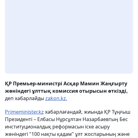
ҚР Премьер-министрі Асқар Мамин Жаңғырту
жөніндегі ұлттық комиссия отырысын өткізді,
деп хабарлайды
zakon.kz.
Primeminister.kz
хабарлағандай, жиында ҚР Тұңғыш
Президенті – Елбасы Нұрсұлтан Назарбаевтың Бес
институционалдық реформасын іске асыру
жөніндегі "100 нақты қадам" ұлт жоспарының және