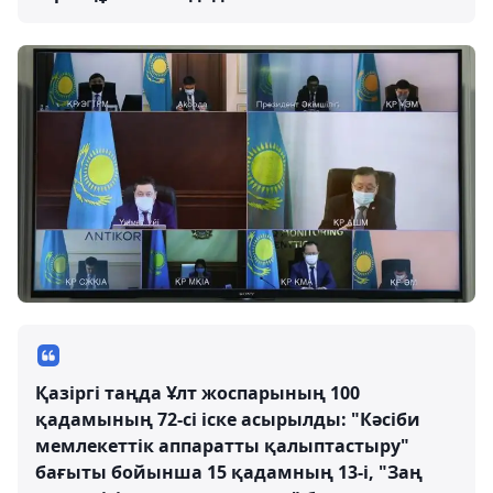
Қазіргі таңда Ұлт жоспарының 100
қадамының 72-сі іске асырылды: "Кәсіби
мемлекеттік аппаратты қалыптастыру"
бағыты бойынша 15 қадамның 13-і, "Заң