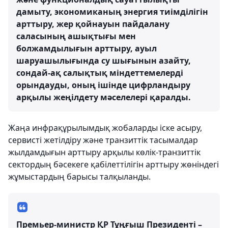
дамыту, экономиканың энергия тиімділігін
арттыру, жер қойнауын пайдалану
саласының ашықтығы мен
болжамдылығын арттыру, ауыл
шаруашылығында су шығынын азайту,
сондай-ақ салықтық міндеттемелерді
орындауды, оның ішінде цифрландыру
арқылы жеңілдету мәселелері қаралды.
Жаңа инфрақұрылымдық жобаларды іске асыру,
сервисті жетілдіру және транзиттік тасымалдар
жылдамдығын арттыру арқылы көлік-транзиттік
сектордың бәсекеге қабілеттілігін арттыру жөніндегі
жұмыстардың барысы талқыланды.
Премьер-министр ҚР Тұңғыш Президенті –