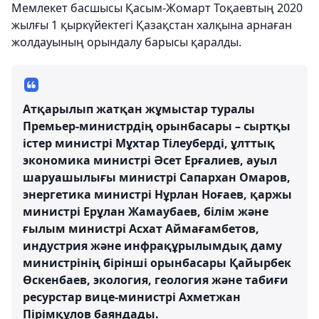
Мемлекет басшысы Қасым-Жомарт Тоқаевтың 2020
жылғы 1 қыркүйектегі Қазақстан халқына арнаған
жолдауының орындалу барысы қаралды.
Атқарылып жатқан жұмыстар туралы
Премьер-министрдің орынбасары – сыртқы
істер министрі Мұхтар Тілеуберді, ұлттық
экономика министрі Әсет Ерғалиев, ауыл
шаруашылығы министрі Сапархан Омаров,
энергетика министрі Нұрлан Ноғаев, қаржы
министрі Ерұлан Жамаубаев, білім және
ғылым министрі Асхат Аймағамбетов,
индустрия және инфрақұрылымдық даму
министрінің бірінші орынбасары Қайырбек
Өскенбаев, экология, геология және табиғи
ресурстар вице-министрі Ахметжан
Пірімқұлов баяндады.