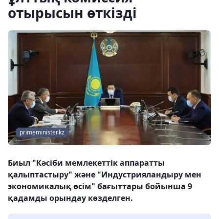
отырысын өткізді
primeminister.kz
Биыл "Кәсіби мемлекеттік аппаратты
қалыптастыру" және "Индустрияландыру мен
экономикалық өсім" бағыттары бойынша 9
қадамды орындау көзделген.