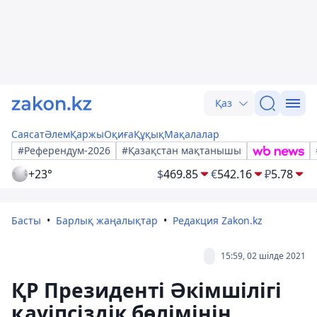
Қаз
Саясат
Әлем
Қаржы
Оқиға
Құқық
Мақалалар
#Референдум-2026
#Қазақстан мақтанышы
+23°
$
469.85
€
542.16
₽
5.78
Басты
Барлық жаңалықтар
Редакция Zakon.kz
15:59, 02 шілде 2021
ҚР Президенті Әкімшілігі
қауіпсіздік бөлімінің