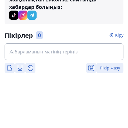
хабардар болыңыз:
Пікірлер
0
Кіру
Пікір жазу