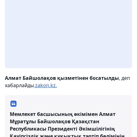
Алмат Байшолақов қызметінен босатылды
, деп
хабарлайды
zakon.kz.
Мемлекет басшысының өкімімен Алмат
Мұратұлы Байшолақов Қазақстан
Республикасы Президенті Әкімшілігінің
Қауіпсіздік және құқықтық тәртіп бөлімінің