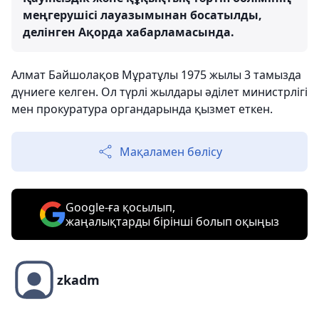
меңгерушісі лауазымынан босатылды,
делінген Ақорда хабарламасында.
Алмат Байшолақов Мұратұлы 1975 жылы 3 тамызда
дүниеге келген. Ол түрлі жылдары әділет министрлігі
мен прокуратура органдарында қызмет еткен.
Мақаламен бөлісу
Google-ға қосылып,
жаңалықтарды бірінші болып оқыңыз
zkadm