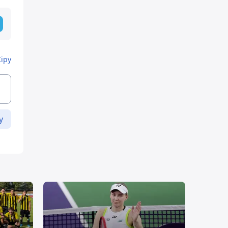
Кіру
у