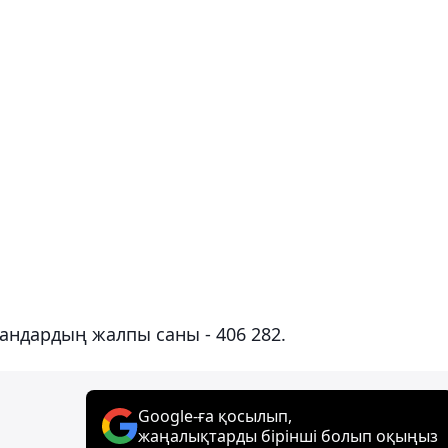
қандардың жалпы саны - 406 282.
Google-ға қосылып,
жаңалықтарды бірінші болып оқыңыз