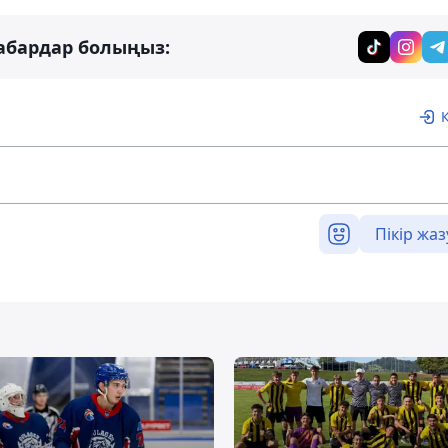
абардар болыңыз:
Пікір жаз