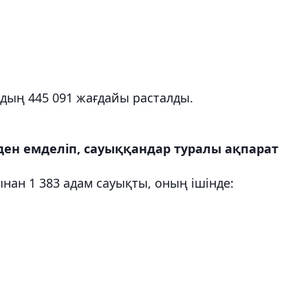
ың 445 091 жағдайы расталды.
-ден емделіп, сауыққандар туралы ақпарат
ан 1 383 адам сауықты, оның ішінде: