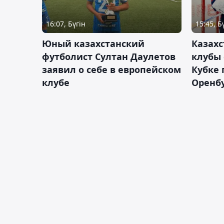
16:07, Бүгін
15:45, Б
Юный казахстанский
Казах
футболист Султан Даулетов
клубы 
заявил о себе в европейском
Кубке 
клубе
Оренбу