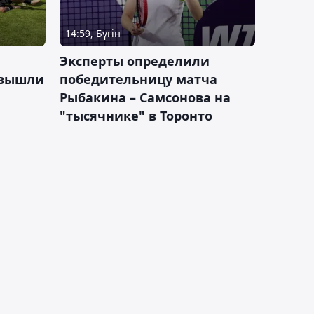
14:59, Бүгін
Эксперты определили
 вышли
победительницу матча
Рыбакина – Самсонова на
"тысячнике" в Торонто