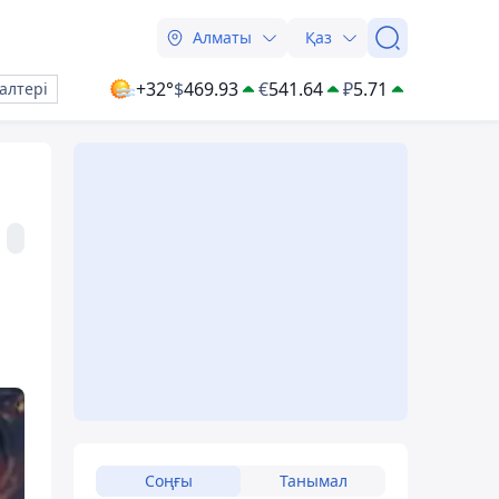
Алматы
Қаз
+32°
$
469.93
€
541.64
₽
5.71
алтері
Соңғы
Танымал