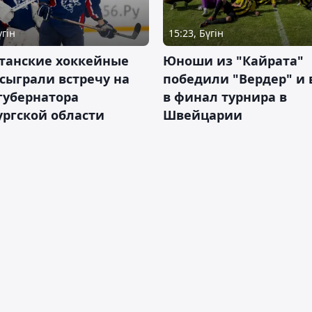
үгін
15:23, Бүгін
станские хоккейные
Юноши из "Кайрата"
сыграли встречу на
победили "Вердер" и
губернатора
в финал турнира в
ргской области
Швейцарии