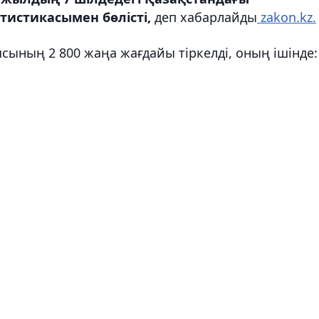
истикасымен бөлісті,
деп хабарлайды
zakon.kz.
сының 2 800 жаңа жағдайы тіркелді, оның ішінде: