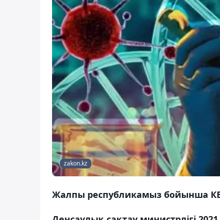
zakon.kz
Жалпы республикамыз бойынша КВИ
Денсаулық сақтау министрлігі 202