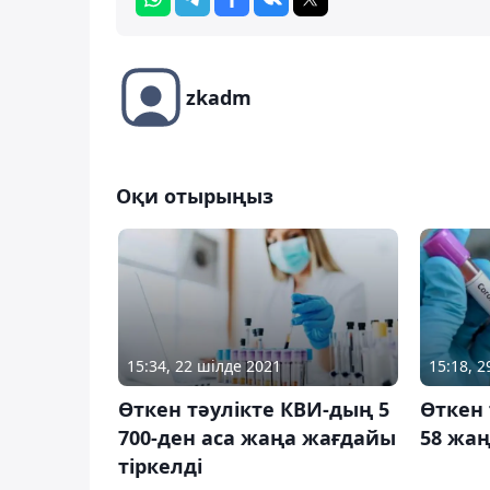
zkadm
Оқи отырыңыз
15:34, 22 шілде 2021
15:18, 
Өткен тәулікте КВИ-дың 5
Өткен 
700-ден аса жаңа жағдайы
58 жаң
тіркелді