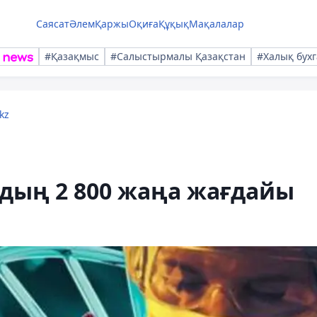
Саясат
Әлем
Қаржы
Оқиға
Құқық
Мақалалар
#Қазақмыс
#Салыстырмалы Қазақстан
#Халық бухг
kz
-дың 2 800 жаңа жағдайы