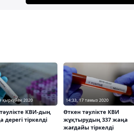
29 қыркүйек 2020
14:33, 17 тамыз 2020
тәулікте КВИ-дың
Өткен тәулікте КВИ
а дерегі тіркелді
жұқтырудың 337 жаңа
жағдайы тіркелді