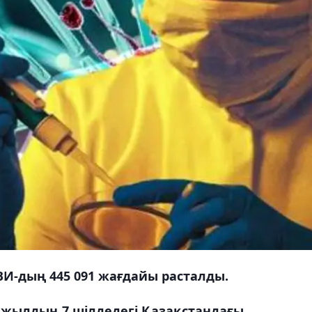
-дың 445 091 жағдайы расталды.
1 жылдың 7 шілдедегі Қазақстандағы