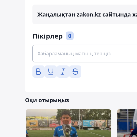
Жаңалықтан zakon.kz сайтында х
Пікірлер
0
Оқи отырыңыз