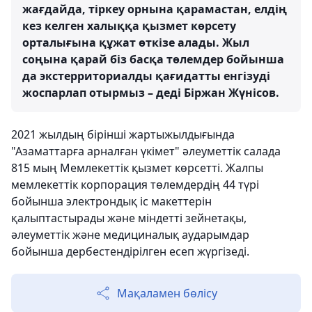
жағдайда, тіркеу орнына қарамастан, елдің
кез келген халыққа қызмет көрсету
орталығына құжат өткізе алады. Жыл
соңына қарай біз басқа төлемдер бойынша
да экстерриториалды қағидатты енгізуді
жоспарлап отырмыз – деді Біржан Жүнісов.
2021 жылдың бірінші жартыжылдығында
"Азаматтарға арналған үкімет" әлеуметтік салада
815 мың Мемлекеттік қызмет көрсетті. Жалпы
мемлекеттік корпорация төлемдердің 44 түрі
бойынша электрондық іс макеттерін
қалыптастырады және міндетті зейнетақы,
әлеуметтік және медициналық аударымдар
бойынша дербестендірілген есеп жүргізеді.
Мақаламен бөлісу