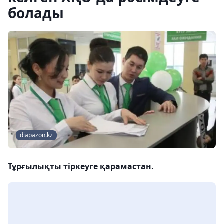
болады
diapazon.kz
Тұрғылықты тіркеуге қарамастан.