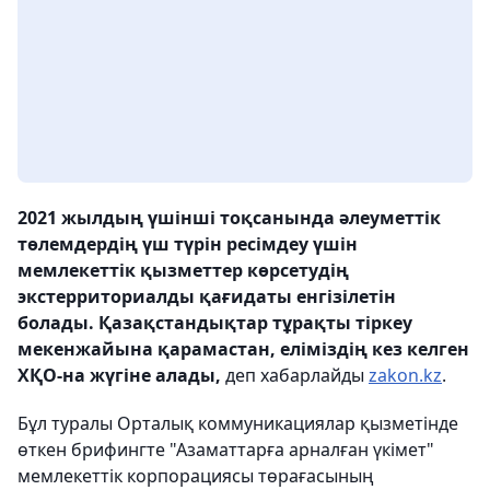
2021 жылдың үшінші тоқсанында әлеуметтік
төлемдердің үш түрін ресімдеу үшін
мемлекеттік қызметтер көрсетудің
экстерриториалды қағидаты енгізілетін
болады. Қазақстандықтар тұрақты тіркеу
мекенжайына қарамастан, еліміздің кез келген
ХҚО-на жүгіне алады,
деп хабарлайды
zakon.kz
.
Бұл туралы Орталық коммуникациялар қызметінде
өткен брифингте "Азаматтарға арналған үкімет"
мемлекеттік корпорациясы төрағасының