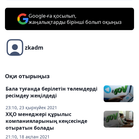
Google-ға қосылып,
жаңалықтарды бірінші болып оқыңыз
zkadm
Оқи отырыңыз
Бала туғанда берілетін төлемдерді
ресімдеу жеңілдеді
23:10, 23 қыркүйек 2021
ХҚО менеджері құрылыс
компанияларының кеңсесінде
отыратын болады
21:10, 18 ақпан 2021