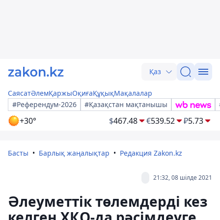
Қаз
Саясат
Әлем
Қаржы
Оқиға
Құқық
Мақалалар
#Референдум-2026
#Қазақстан мақтанышы
+30°
$
467.48
€
539.52
₽
5.73
Басты
Барлық жаңалықтар
Редакция Zakon.kz
21:32, 08 шілде 2021
Әлеуметтік төлемдерді кез
келген ХҚО-да рәсімдеуге