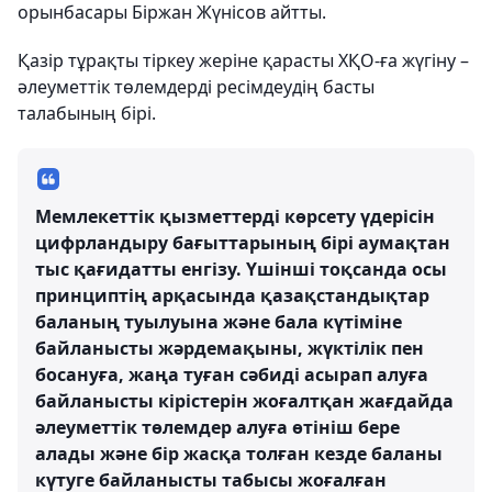
орынбасары Біржан Жүнісов айтты.
Қазір тұрақты тіркеу жеріне қарасты ХҚО-ға жүгіну –
әлеуметтік төлемдерді ресімдеудің басты
талабының бірі.
Мемлекеттік қызметтерді көрсету үдерісін
цифрландыру бағыттарының бірі аумақтан
тыс қағидатты енгізу. Үшінші тоқсанда осы
принциптің арқасында қазақстандықтар
баланың туылуына және бала күтіміне
байланысты жәрдемақыны, жүктілік пен
босануға, жаңа туған сәбиді асырап алуға
байланысты кірістерін жоғалтқан жағдайда
әлеуметтік төлемдер алуға өтініш бере
алады және бір жасқа толған кезде баланы
күтуге байланысты табысы жоғалған