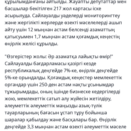
құрылымданғаны айтылды. Жауапты депутаттар мен
басшылар бекітілген 217 жол картасы іске
асырылуда. Сайлауалды уәделерді мониторингтеу
және жергілікті жерлерде өзекті мәселелерді ашып
айту үшін 12 мыңнан астам белсенді азаматтың
қатысуымен 1,7 мыңнан астам қоғамдық кеңестің
өңірлік желісі құрылды.
"Өзгерістер жолы: Әр азаматқа лайықты өмір!"
Сайлауалды бағдарламасы қазіргі кезде
республикалық деңгейде 7%-ке, өңірлік деңгейде
5%-ке орындалды. Қоғамдық кеңестер мемлекеттік
органдар үшін 250-ден астам нақты ұсынымдар
тұжырымдады, оның ішінде бизнеске кедергілерді
жою, мемлекеттік сатып алу жүйесін жетілдіру,
әлеуметтік әлеуметтік маңызды азық-түлік
тауарларының бағасын ұстап тұру бойынша
шаралар қабылдау және басқалары бар. Өңірлік
деңгейде 3,3 мыңнан астам өзекті әлеуметтік мәселе