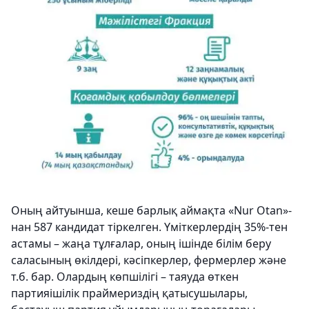
Оның айтуынша, кеше барлық аймақта «Nur Otan»-
нан 587 кандидат тіркелген. Үміткерлердің 35%-тен
астамы – жаңа тұлғалар, оның ішінде білім беру
саласының өкілдері, кәсіпкерлер, фермерлер және
т.б. бар. Олардың көпшілігі – таяуда өткен
партияішілік праймериздің қатысушылары,