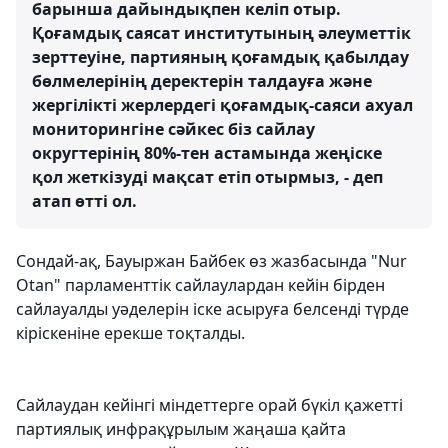
барынша дайындықпен келіп отыр.
Қоғамдық саясат институтының әлеуметтік
зерттеуіне, партияның қоғамдық қабылдау
бөлмелерінің деректерін талдауға және
жергілікті жерлердегі қоғамдық-саяси ахуал
мониторингіне сәйкес біз сайлау
округтерінің 80%-тен астамында жеңіске
қол жеткізуді мақсат етіп отырмыз, - деп
атап өтті ол.
Сондай-ақ, Бауыржан Байбек өз жазбасында "Nur
Otan" парламенттік сайлаулардан кейін бірден
сайлауалды уәделерін іске асыруға белсенді түрде
кіріскеніне ерекше тоқталды.
Сайлаудан кейінгі міндеттерге орай бүкіл қажетті
партиялық инфрақұрылым жаңаша қайта