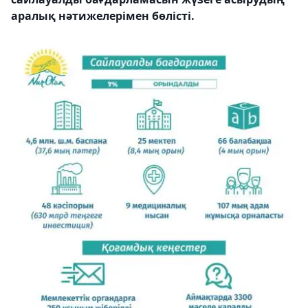
аралық нәтижелерімен бөлісті.