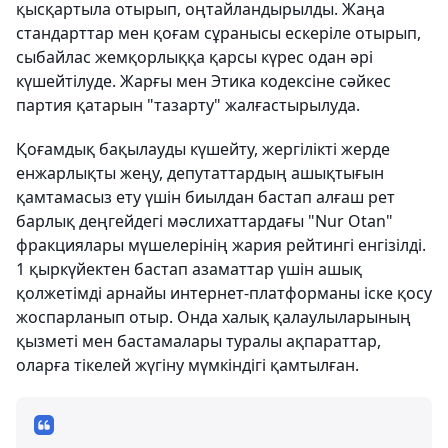
қысқартыла отырып, оңтайландырылды. Жаңа
стандарттар мен қоғам сұранысы ескеріле отырып,
сыбайлас жемқорлыққа қарсы күрес одан әрі
күшейтілуде. Жарғы мен Этика кодексіне сәйкес
партия қатарын "тазарту" жалғастырылуда.
Қоғамдық бақылауды күшейту, жергілікті жерде
енжарлықты жеңу, депутаттардың ашықтығын
қамтамасыз ету үшін биылдан бастап алғаш рет
барлық деңгейдегі мәслихаттардағы "Nur Otan"
фракциялары мүшелерінің жария рейтингі енгізілді.
1 қыркүйектен бастап азаматтар үшін ашық
қолжетімді арнайы интернет-платформаны іске қосу
жоспарланып отыр. Онда халық қалаулыларының
қызметі мен бастамалары туралы ақпараттар,
оларға тікелей жүгіну мүмкіндігі қамтылған.