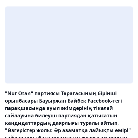
"Nur Otan" партиясы Төрағасының бірінші
орынбасары Бауыржан Байбек Facebook-тегі
парақшасында ауыл әкімдерінің тікелей
сайлауына билеуші партиядан қатысатын
кандидаттардың даярлығы туралы айтып,
"Өзгерістер жолы: Әр азаматқа лайықты өмір!"
сайлауалды бағдарламасын жүзеге асырудың