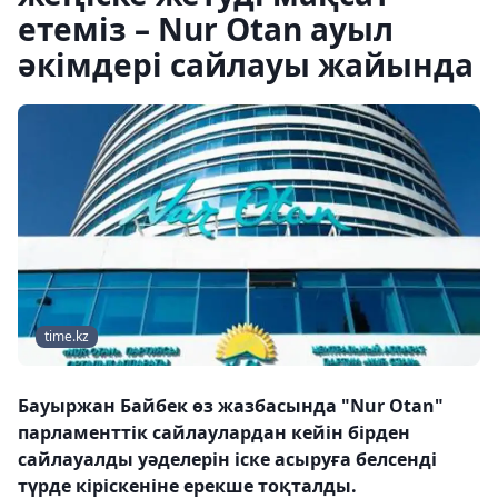
етеміз – Nur Otan ауыл
әкімдері сайлауы жайында
time.kz
Бауыржан Байбек өз жазбасында "Nur Otan"
парламенттік сайлаулардан кейін бірден
сайлауалды уәделерін іске асыруға белсенді
түрде кіріскеніне ерекше тоқталды.