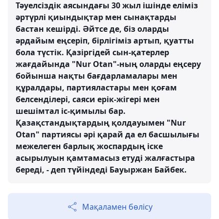
Тәуелсіздік аясындағы 30 жыл ішінде еліміз
әртүрлі қиындықтар мен сынақтарды
бастан кешірді. Әйтсе де, біз оларды
әрдайым еңсеріп, бірлігіміз артып, қуатты
бола түстік. Қазіргідей сын-қатерлер
жағдайында "Nur Otan"-ның оларды еңсеру
бойынша нақты бағдарламалары мен
құралдары, партияластары мен қоғам
белсенділері, саяси ерік-жігері мен
шешімтал іс-қимылы бар.
Қазақстандықтардың қолдауымен "Nur
Otan" партиясы әрі қарай да ел басшылығы
межелеген барлық жоспардың іске
асырылуын қамтамасыз етуді жалғастыра
береді, - деп түйіндеді Бауыржан Байбек.
Мақаламен бөлісу