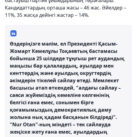
бастауыш партия ұйымдарының төрағалары.
Кандидаттардың орташа жасы – 46 жас. Әйелдер –
11%, 35 жасқа дейінгі жастар – 14%.
Өздеріңізге мәлім, ел Президенті Қасым-
Жомарт Кемелұлы Тоқаевтың бастамасы
бойынша 25 шілдеде тұңғыш рет аудандық
маңызы бар қалалардың, ауылдар мен
кенттердің және ауылдық округтердің
әкімдерін тікелей сайлау өтеді. Мемлекет
басшысы атап өткендей, "алдағы сайлау –
саяси жүйеміздің кемеліне келгенінің
белгісі ғана емес, сонымен бірге
қоғамымыздың демократиялық даму
жолына нық қадам басқанын білдіреді".
"Nur Otan"-ның міндеті – тек сайлауда
жеңіске жету ғана емес, ауылдардың