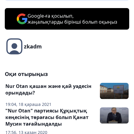
Google-ға қосылып,
жаңалықтарды бірінші болып оқыңыз
zkadm
Оқи отырыңыз
Nur Otan қашан және қай уәдесін
орындады?
19:04, 18 қараша 2021
"Nur Otan" партиясы Құқықтық
кеңесінің төрағасы болып Қанат
Мусин тағайындалды
17:56, 13 қазан 2020