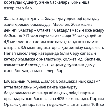
қорғауды күшейту және басқалары бойынша
өзгерістер бар.
Жастар алдындағы сайлауалды уәделерді орындау
жайы ерекше бақылауда. Мәселен, 2025 жылға
дейінгі "Жастар – Отанға!" бағдарламасын іске асыру
бойынша 217 жол картасы аясында 35 жасқа дейінгі
4,5 миллионнан астам жас қазақстандықты қамти
отырып, 3,5 мың индикаторға қол жеткізу көзделген.
Негізгі мәселелер қатарында білім беру сапасын
көтеру, жұмысқа орналастыру, қолжетімді баспана,
азаматтық белсенділікті кеңейту, тұлғалық даму
және бос уақыт мәселелері бар.
Елбасының "Сенім. Диалог. Болашаққа нық қадам"
атты партияны жүйелі қайта жаңғырту
бағдарламасы аясында аймақтық өкілді партия
органдарының басшылығы 40%-ке жаңарды. Партия
Орталық аппаратының құрылымы штат саны 10%-ке