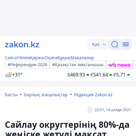
Қаз
Саясат
Әлем
Қаржы
Оқиға
Құқық
Мақалалар
#Референдум-2026
#Қазақстан мақтанышы
+31°
$
469.93
€
541.64
₽
5.71
Басты
Барлық жаңалықтар
Редакция Zakon.kz
22:51, 14 шілде 2021
Сайлау округтерінің 80%-да
жеңіске жетуді мақсат