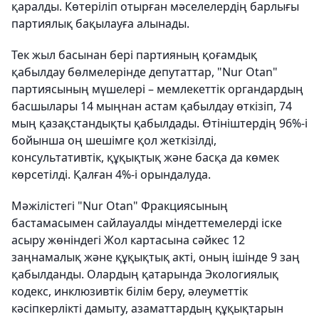
қаралды. Көтеріліп отырған мәселелердің барлығы
партиялық бақылауға алынады.
Тек жыл басынан бері партияның қоғамдық
қабылдау бөлмелерінде депутаттар, "Nur Otan"
партиясының мүшелері – мемлекеттік органдардың
басшылары 14 мыңнан астам қабылдау өткізіп, 74
мың қазақстандықты қабылдады. Өтініштердің 96%-і
бойынша оң шешімге қол жеткізілді,
консультативтік, құқықтық және басқа да көмек
көрсетілді. Қалған 4%-і орындалуда.
Мәжілістегі "Nur Otan" Фракциясының
бастамасымен сайлауалды міндеттемелерді іске
асыру жөніндегі Жол картасына сәйкес 12
заңнамалық және құқықтық акті, оның ішінде 9 заң
қабылданды. Олардың қатарында Экологиялық
кодекс, инклюзивтік білім беру, әлеуметтік
кәсіпкерлікті дамыту, азаматтардың құқықтарын