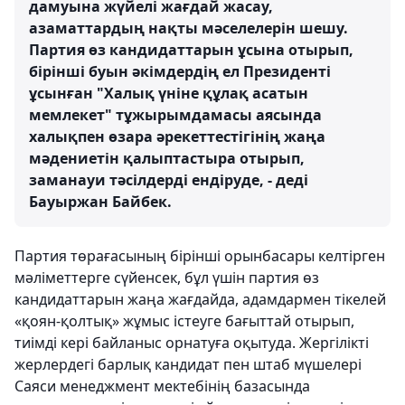
дамуына жүйелі жағдай жасау,
азаматтардың нақты мәселелерін шешу.
Партия өз кандидаттарын ұсына отырып,
бірінші буын әкімдердің ел Президенті
ұсынған "Халық үніне құлақ асатын
мемлекет" тұжырымдамасы аясында
халықпен өзара әрекеттестігінің жаңа
мәдениетін қалыптастыра отырып,
заманауи тәсілдерді ендіруде, - деді
Бауыржан Байбек.
Партия төрағасының бірінші орынбасары келтірген
мәліметтерге сүйенсек, бұл үшін партия өз
кандидаттарын жаңа жағдайда, адамдармен тікелей
«қоян-қолтық» жұмыс істеуге бағыттай отырып,
тиімді кері байланыс орнатуға оқытуда. Жергілікті
жерлердегі барлық кандидат пен штаб мүшелері
Саяси менеджмент мектебінің базасында