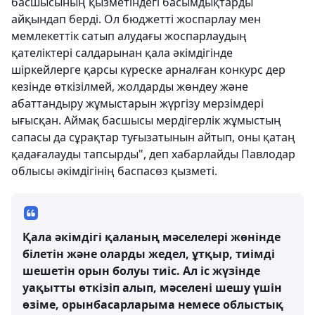
басшысының қызметіндегі басымдықтарды
айқындап берді. Ол бюджетті жоспарлау мен
мемлекеттік сатып алудағы жоспарлаудың
қателіктері салдарынан қала әкімдігінде
шіркейлерге қарсы күреске арналған конкурс дер
кезінде өткізілмей, жолдарды жөндеу және
абаттандыру жұмыстарын жүргізу мерзімдері
ығысқан. Аймақ басшысы мердігерлік жұмыстың
сапасы да сұрақтар туғызатынын айтып, оны қатаң
қадағалауды тапсырды", деп хабарлайды Павлодар
облысы әкімдігінің баспасөз қызметі.
Қала әкімдігі қаланың мәселелері жөнінде
білетін және оларды жедел, ұтқыр, тиімді
шешетін орын болуы тиіс. Ал іс жүзінде
уақытты өткізіп алып, мәселені шешу үшін
өзіме, орынбасарларыма немесе облыстық