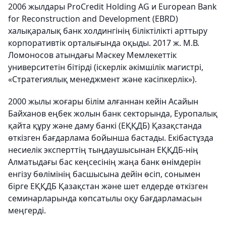
2006 жылдары ProCredit Holding AG и European Bank
for Reconstruction and Development (EBRD)
халықаралық банк холдингінің біліктілікті арттыру
корпоративтік орталығында оқыды. 2017 ж. М.В.
Ломоносов атындағы Мәскеу Мемлекеттік
университетін бітірді (іскерлік әкімшілік магистрі,
«Стратегиялық менеджмент және кәсіпкерлік»).
2000 жылы жоғары білім алғаннан кейін Асайын
Байханов еңбек жолын банк секторында, Еуропалық
қайта құру және даму банкі (ЕҚҚДБ) Қазақстанда
өткізген бағдарлама бойынша бастады. Екібастұзда
несиелік эксперттің тыңдаушысынан ЕҚҚДБ-нің
Алматыдағы бас кеңсесінің жаңа банк өнімдерін
енгізу бөлімінің басшысына дейін өсіп, сонымен
бірге ЕҚҚДБ Қазақстан және шет елдерде өткізген
семинарларында көпсатылы оқу бағдарламасын
меңгерді.