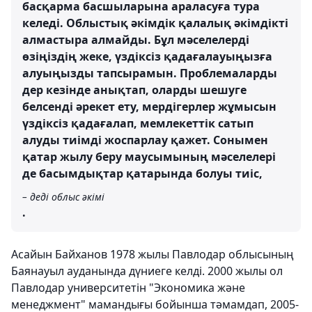
басқарма басшыларына араласуға тура
келеді. Облыстық әкімдік қалалық әкімдікті
алмастыра алмайды. Бұл мәселелерді
өзіңіздің жеке, үздіксіз қадағалауыңызға
алуыңызды тапсырамын. Проблемаларды
дер кезінде анықтап, оларды шешуге
белсенді әрекет ету, мердігерлер жұмысын
үздіксіз қадағалап, мемлекеттік сатып
алуды тиімді жоспарлау қажет. Сонымен
қатар жылу беру маусымының мәселелері
де басымдықтар қатарында болуы тиіс,
– деді облыс әкімі
.
Асайын Байханов 1978 жылы Павлодар облысының
Баянауыл ауданында дүниеге келді. 2000 жылы ол
Павлодар университетін "Экономика және
менеджмент" мамандығы бойынша тәмамдап, 2005-