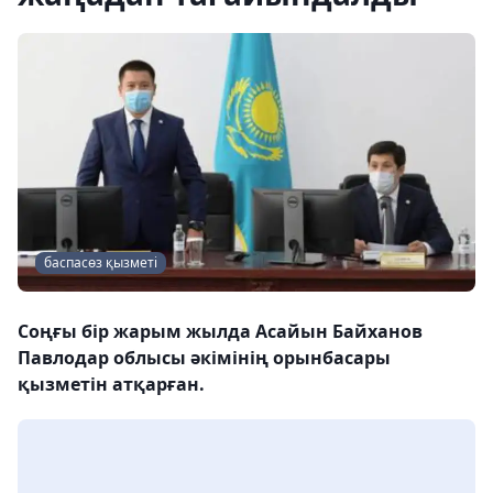
баспасөз қызметі
Соңғы бір жарым жылда Асайын Байханов
Павлодар облысы әкімінің орынбасары
қызметін атқарған.