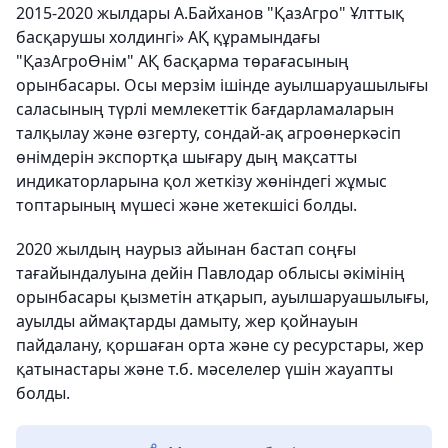
2015-2020 жылдары А.Байханов "ҚазАгро" Ұлттық
басқарушы холдингі» АҚ құрамындағы
"ҚазАгроӨнім" АҚ басқарма төрағасының
орынбасары. Осы мерзім ішінде ауылшаруашылығы
саласының түрлі мемлекеттік бағдарламаларын
талқылау және өзгерту, сондай-ақ агроөнеркәсіп
өнімдерін экспортқа шығару дың мақсатты
индикаторларына қол жеткізу жөніндегі жұмыс
топтарының мүшесі және жетекшісі болды.
2020 жылдың наурыз айынан бастап соңғы
тағайындалуына дейін Павлодар облысы әкімінің
орынбасары қызметін атқарып, ауылшаруашылығы,
ауылды аймақтарды дамыту, жер қойнауын
пайдалану, қоршаған орта және су ресурстары, жер
қатынастары және т.б. мәселелер үшін жауапты
болды.