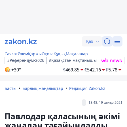
Қаз
Саясат
Әлем
Қаржы
Оқиға
Құқық
Мақалалар
#Референдум-2026
#Қазақстан мақтанышы
+30°
$
469.85
€
542.16
₽
5.78
Басты
Барлық жаңалықтар
Редакция Zakon.kz
18:48, 19 шілде 2021
Павлодар қаласының әкімі
жаңадан тағайындалды