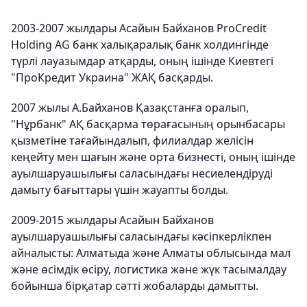
2003-2007 жылдары Асайын Байханов ProCredit
Holding AG банк халықаралық банк холдингінде
түрлі лауазымдар атқарды, оның ішінде Киевтегі
"ПроКредит Украина" ЖАҚ басқарды.
2007 жылы А.Байханов Қазақстанға оралып,
"Нұрбанк" АҚ басқарма төрағасының орынбасары
қызметіне тағайындалып, филиалдар желісін
кеңейту мен шағын және орта бизнесті, оның ішінде
ауылшаруашылығы саласындағы несиелендіруді
дамыту бағыттары үшін жауапты болды.
2009-2015 жылдары Асайын Байханов
ауылшаруашылығы саласындағы кәсіпкерлікпен
айналысты: Алматыда және Алматы облысында мал
және өсімдік өсіру, логистика және жүк тасымалдау
бойынша бірқатар сәтті жобаларды дамытты.