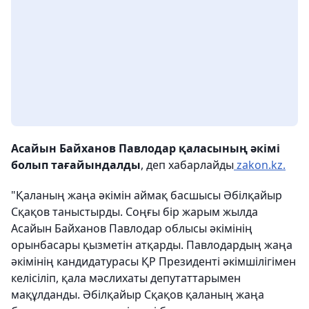
Асайын Байханов Павлодар қаласының әкімі
болып тағайындалды
, деп хабарлайды
zakon.kz.
"Қаланың жаңа әкімін аймақ басшысы Әбілқайыр
Сқақов таныстырды. Соңғы бір жарым жылда
Асайын Байханов Павлодар облысы әкімінің
орынбасары қызметін атқарды. Павлодардың жаңа
әкімінің кандидатурасы ҚР Президенті әкімшілігімен
келісіліп, қала мәслихаты депутаттарымен
мақұлданды. Әбілқайыр Сқақов қаланың жаңа