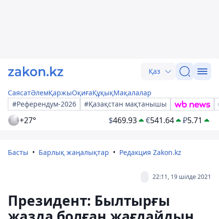
Қаз
Саясат
Әлем
Қаржы
Оқиға
Құқық
Мақалалар
#Референдум-2026
#Қазақстан мақтанышы
+27°
$
469.93
€
541.64
₽
5.71
Басты
Барлық жаңалықтар
Редакция Zakon.kz
22:11, 19 шілде 2021
Президент: Былтырғы
жазда болған жағдайдың