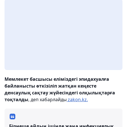
Мемлекет басшысы еліміздегі эпидахуалға
байланысты өткізіліп жатқан кеңесте
денсаулық сақтау жүйесіндегі олқылықтарға
тоқталды
, деп хабарлайды
zakon.kz.
Бірнеше айдың ішінде жаңа инфекциялық