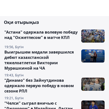
Оқи отырыңыз
"Астана" одержала волевую победу
над "Окжетпесом" в матче КПЛ
19:56, Бүгін
Выигрышем медали завершился
дебют казахстанской
тяжелоатлетки Виктории
Мурашкиной на ЧА
19:43, Бүгін
"Динамо" без Зайнутдинова
одержало первую победу в новом
сезоне РПЛ
19:21, Бүгін
"Челси" сыграл вничью с
"Джохором" в Малайзии, Дастан