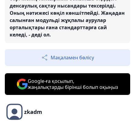
денсаулық сақтау нысандары тексерілді.
Оның нәтижесі көңіл көншітпейді. Жаңадан
салынған модульді жұқпалы аурулар
орталықтары ғана стандарттарға сай
келеді, - деді ол.
Мақаламен бөлісу
Google-ға қосылып,
жаңалықтарды бірінші болып оқыңыз
zkadm