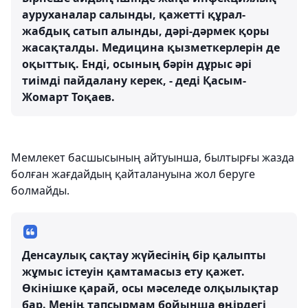
ауруханалар салынды, қажетті құрал-
жабдық сатып алынды, дәрі-дәрмек қоры
жасақталды. Медицина қызметкерлерін де
оқыттық. Енді, осының бәрін дұрыс әрі
тиімді пайдалану керек, - деді Қасым-
Жомарт Тоқаев.
Мемлекет басшысының айтуынша, былтырғы жазда
болған жағдайдың қайталануына жол беруге
болмайды.
Денсаулық сақтау жүйесінің бір қалыпты
жұмыс істеуін қамтамасыз ету қажет.
Өкінішке қарай, осы мәселеде олқылықтар
бар. Менің тапсырмам бойынша өңірдегі