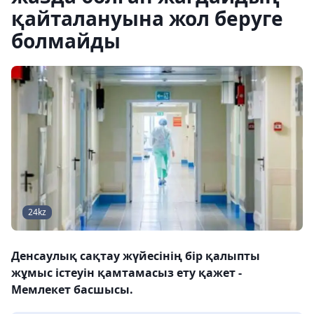
қайталануына жол беруге
болмайды
24kz
Денсаулық сақтау жүйесінің бір қалыпты
жұмыс істеуін қамтамасыз ету қажет -
Мемлекет басшысы.