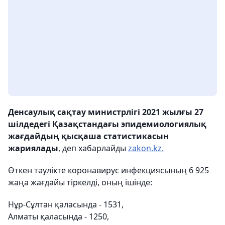
Денсаулық сақтау министрлігі 2021 жылғы 27
шілдедегі Қазақстандағы эпидемиологиялық
жағдайдың қысқаша статистикасын
жариялады
, деп хабарлайды
zakon.kz.
Өткен тәулікте коронавирус инфекциясының 6 925
жаңа жағдайы тіркелді, оның ішінде: ⠀
Нұр-Сұлтан қаласында - 1531,
Алматы қаласында - 1250,