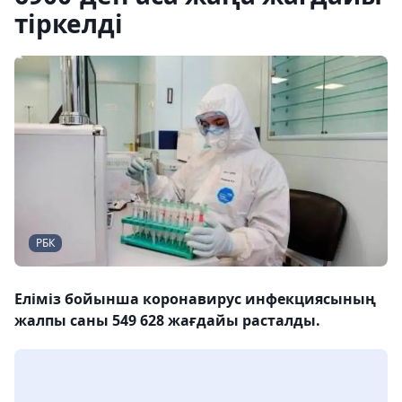
тіркелді
РБК
Еліміз бойынша коронавирус инфекциясының
жалпы саны 549 628 жағдайы расталды.