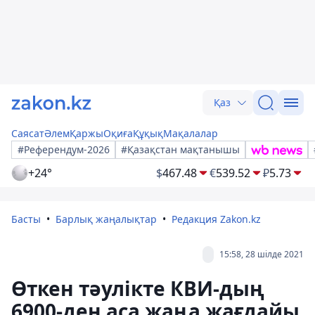
Қаз
Саясат
Әлем
Қаржы
Оқиға
Құқық
Мақалалар
#Референдум-2026
#Қазақстан мақтанышы
+24°
$
467.48
€
539.52
₽
5.73
Басты
Барлық жаңалықтар
Редакция Zakon.kz
15:58, 28 шілде 2021
Өткен тәулікте КВИ-дың
6900-ден аса жаңа жағдайы