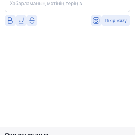
Пікір жазу
Оқи отырыңыз