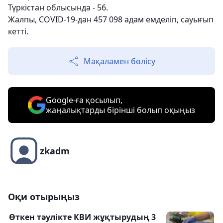
Түркістан облысында - 56.
Жалпы, COVID-19-дан 457 098 адам емделіп, сауығып
кетті.
Мақаламен бөлісу
Google-ға қосылып,
жаңалықтарды бірінші болып оқыңыз
zkadm
Оқи отырыңыз
Өткен тәулікте КВИ жұқтырудың 3