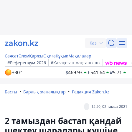
Қаз
Саясат
Әлем
Қаржы
Оқиға
Құқық
Мақалалар
#Референдум-2026
#Қазақстан мақтанышы
+30°
$
469.93
€
541.64
₽
5.71
Басты
Барлық жаңалықтар
Редакция Zakon.kz
15:50, 02 тамыз 2021
2 тамыздан бастап қандай
шектеу шаралары күшіне