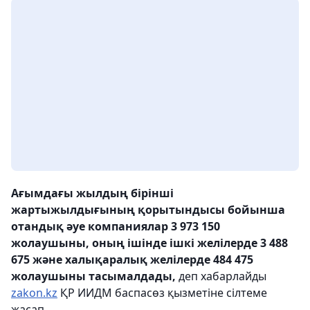
Ағымдағы жылдың бірінші
жартыжылдығының қорытындысы бойынша
отандық әуе компаниялар 3 973 150
жолаушыны, оның ішінде ішкі желілерде 3 488
675 және халықаралық желілерде 484 475
жолаушыны тасымалдады,
деп хабарлайды
zakon.kz
ҚР ИИДМ баспасөз қызметіне сілтеме
жасап.