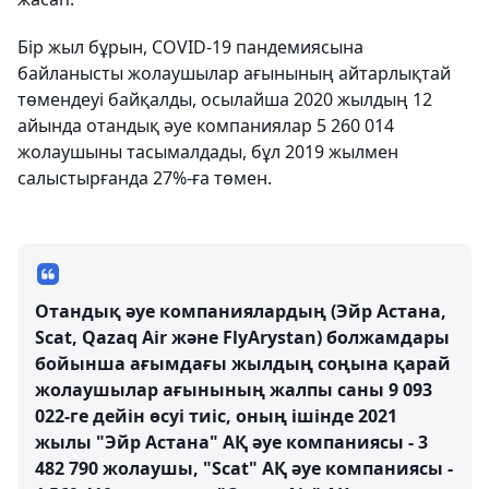
Бір жыл бұрын, COVID-19 пандемиясына
байланысты жолаушылар ағынының айтарлықтай
төмендеуі байқалды, осылайша 2020 жылдың 12
айында отандық әуе компаниялар 5 260 014
жолаушыны тасымалдады, бұл 2019 жылмен
салыстырғанда 27%-ға төмен.
Отандық әуе компаниялардың (Эйр Астана,
Scat, Qazaq Air және FlyArystan) болжамдары
бойынша ағымдағы жылдың соңына қарай
жолаушылар ағынының жалпы саны 9 093
022-ге дейін өсуі тиіс, оның ішінде 2021
жылы "Эйр Астана" АҚ әуе компаниясы - 3
482 790 жолаушы, "Scat" АҚ әуе компаниясы -