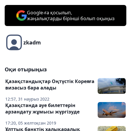
Google-ға қосылып,
жаңалықтарды бірінші болып оқыңыз
zkadm
Оқи отырыңыз
Қазақстандықтар Оңтүстік Кореяға
визасыз бара алады
12:57, 31 наурыз 2022
Қазақстанда әуе билеттерін
арзандату жұмысы жүргізуде
17:20, 05 желтоқсан 2019
Ұлттық банктің халықаралық