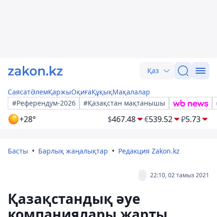
Қаз
Саясат
Әлем
Қаржы
Оқиға
Құқық
Мақалалар
#Референдум-2026
#Қазақстан мақтанышы
+28°
$
467.48
€
539.52
₽
5.73
Басты
Барлық жаңалықтар
Редакция Zakon.kz
22:10, 02 тамыз 2021
Қазақстандық әуе
компаниялары жарты