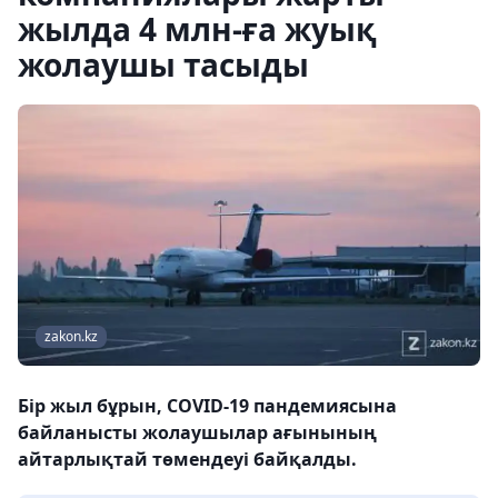
жылда 4 млн-ға жуық
жолаушы тасыды
zakon.kz
Бір жыл бұрын, COVID-19 пандемиясына
байланысты жолаушылар ағынының
айтарлықтай төмендеуі байқалды.