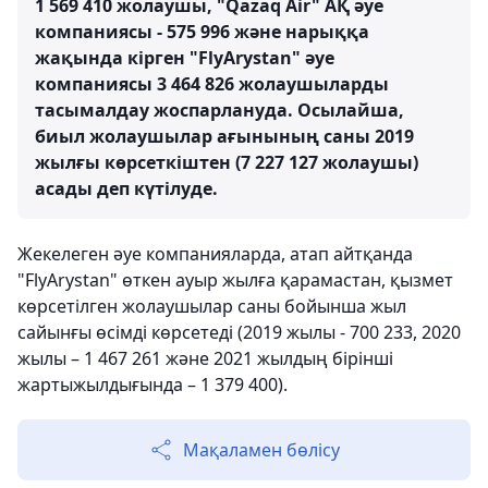
1 569 410 жолаушы, "Qazaq Air" АҚ әуе
компаниясы - 575 996 және нарыққа
жақында кірген "FlyArystan" әуе
компаниясы 3 464 826 жолаушыларды
тасымалдау жоспарлануда. Осылайша,
биыл жолаушылар ағынының саны 2019
жылғы көрсеткіштен (7 227 127 жолаушы)
асады деп күтілуде.
Жекелеген әуе компанияларда, атап айтқанда
"FlyArystan" өткен ауыр жылға қарамастан, қызмет
көрсетілген жолаушылар саны бойынша жыл
сайынғы өсімді көрсетеді (2019 жылы - 700 233, 2020
жылы – 1 467 261 және 2021 жылдың бірінші
жартыжылдығында – 1 379 400).
Мақаламен бөлісу