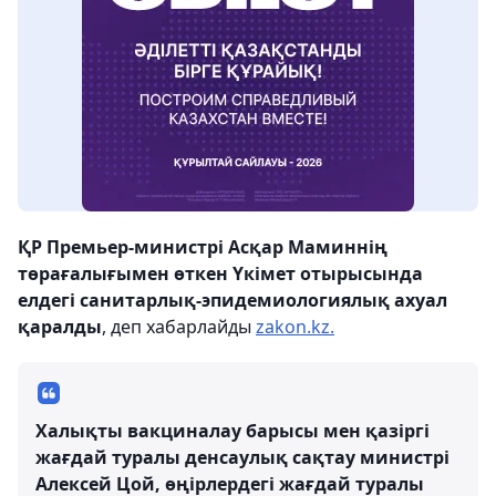
ҚР Премьер-министрі Асқар Маминнің
төрағалығымен өткен Үкімет отырысында
елдегі санитарлық-эпидемиологиялық ахуал
қаралды
, деп хабарлайды
zakon.kz.
Халықты вакциналау барысы мен қазіргі
жағдай туралы денсаулық сақтау министрі
Алексей Цой, өңірлердегі жағдай туралы