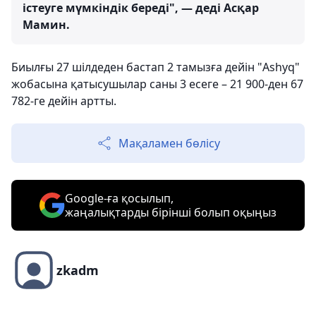
істеуге мүмкіндік береді", — деді Асқар
Мамин.
Биылғы 27 шілдеден бастап 2 тамызға дейін "Ashyq"
жобасына қатысушылар саны 3 есеге – 21 900-ден 67
782-ге дейін артты.
Мақаламен бөлісу
Google-ға қосылып,
жаңалықтарды бірінші болып оқыңыз
zkadm