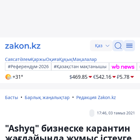
Қаз
Саясат
Әлем
Қаржы
Оқиға
Құқық
Мақалалар
#Референдум-2026
#Қазақстан мақтанышы
+31°
$
469.85
€
542.16
₽
5.78
Басты
Барлық жаңалықтар
Редакция Zakon.kz
17:46, 03 тамыз 2021
"Ashyq" бизнеске карантин
жағдайында жұмыс істеуге