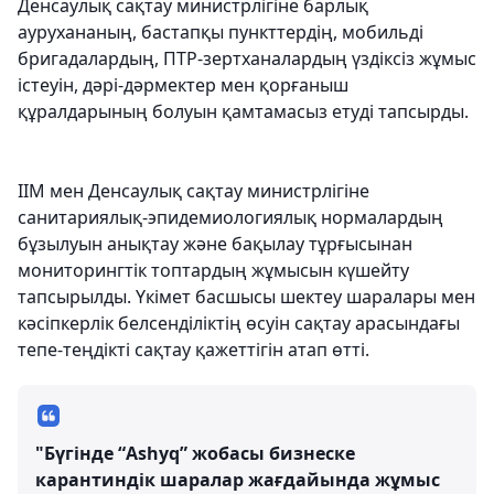
Денсаулық сақтау министрлігіне барлық
аурухананың, бастапқы пункттердің, мобильді
бригадалардың, ПТР-зертханалардың үздіксіз жұмыс
істеуін, дәрі-дәрмектер мен қорғаныш
құралдарының болуын қамтамасыз етуді тапсырды.
ІІМ мен Денсаулық сақтау министрлігіне
санитариялық-эпидемиологиялық нормалардың
бұзылуын анықтау және бақылау тұрғысынан
мониторингтік топтардың жұмысын күшейту
тапсырылды. Үкімет басшысы шектеу шаралары мен
кәсіпкерлік белсенділіктің өсуін сақтау арасындағы
тепе-теңдікті сақтау қажеттігін атап өтті.
"Бүгінде “Ashyq” жобасы бизнеске
карантиндік шаралар жағдайында жұмыс