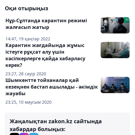
Оқи отырыңыз
Нұр-Сұлтанда карантин режимі
жалғасып жатыр
14:47, 19 қаңтар 2022
Карантин жағдайында жұмыс
істеуге рұқсат алу үшін
кәсіпкерлерге қайда хабарласу
керек?
23:27, 28 сәуір 2020
Шымкентте тойханалар қай
кезеңнен бастап ашылады - әкімдік
жауабы
23:25, 10 маусым 2020
Жаңалықтан zakon.kz сайтында
хабардар болыңыз: