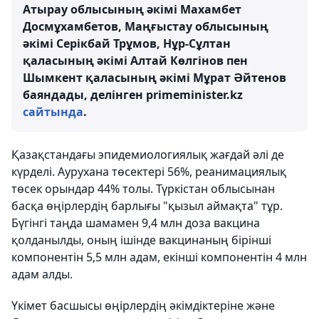
Атырау облысының әкімі Махамбет
Досмұхамбетов, Маңғыстау облысының
әкімі Серікбай Трұмов, Нұр-Сұлтан
қаласының әкімі Алтай Көлгінов пен
Шымкент қаласының әкімі Мұрат Әйтенов
баяндады, делінген primeminister.kz
сайтында
.
Қазақстандағы эпидемиологиялық жағдай әлі де
күрделі. Аурухана төсектері 56%, реанимациялық
төсек орындар 44% толы. Түркістан облысынан
басқа өңірлердің барлығы "қызыл аймақта" тұр.
Бүгінгі таңда шамамен 9,4 млн доза вакцина
қолданылды, оның ішінде вакцинаның бірінші
компонентін 5,5 млн адам, екінші компонентін 4 млн
адам алды.
Үкімет басшысы өңірлердің әкімдіктеріне және