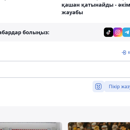
қашан қатынайды - әкі
жауабы
абардар болыңыз:
Пікір жаз