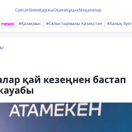
Саясат
Әлем
Қаржы
Оқиға
Құқық
Мақалалар
#Қазақмыс
#Салыстырмалы Қазақстан
#Халық бухг
kz
лар қай кезеңнен бастап
 жауабы