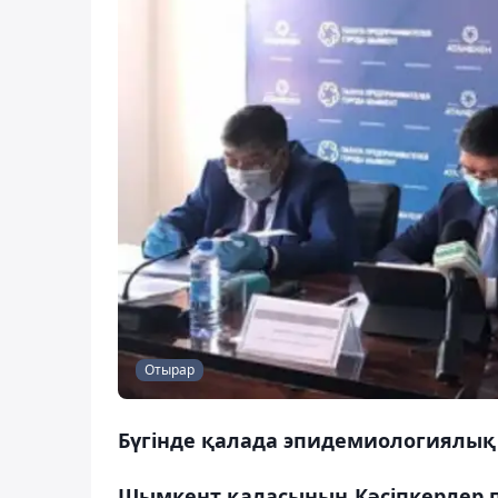
Отырар
Бүгінде қалада эпидемиологиялық 
Шымкент қаласының Кәсіпкерлер п