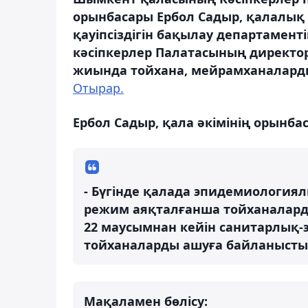
орынбасары Ербол Садыр, қалалық
қауіпсіздігін бақылау департамен
кәсіпкерлер Палатасының директ
жиында тойхана, мейрамханалард
Отырар.
Ербол Садыр, қала әкімінің орынба
- Бүгінде қалада эпидемиологиял
режим аяқталғанша тойханалардың
22 маусымнан кейін санитарлық-
тойханаларды ашуға байланысты 
Мақаламен бөлісу: