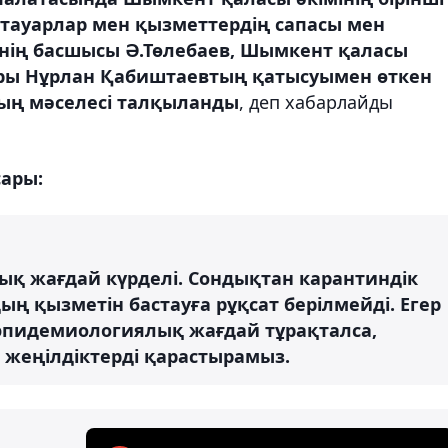
 тауарлар мен қызметтердің сапасы мен
тінің басшысы Ә.Төлебаев, Шымкент қаласы
оры Нұрлан Қабиштаевтың қатысуымен өткен
ың мәселесі талқыланды
, деп хабарлайды
сары:
ық жағдай күрделі. Сондықтан карантиндік
 қызметін бастауға рұқсат берілмейді. Егер
эпидемиологиялық жағдай тұрақталса,
жеңілдіктерді қарастырамыз.