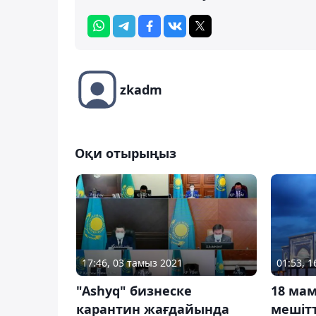
zkadm
Оқи отырыңыз
17:46, 03 тамыз 2021
01:53, 
"Ashyq" бизнеске
18 ма
карантин жағдайында
мешіт