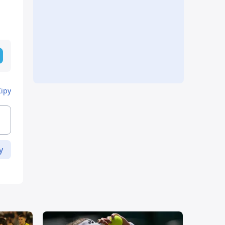
м
Кіру
у