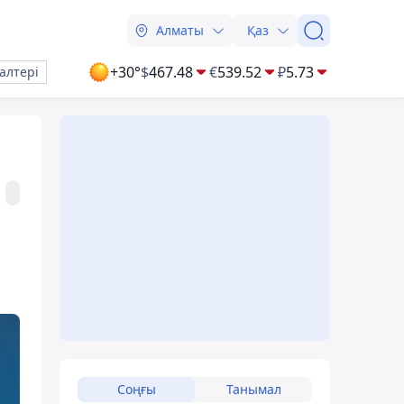
Алматы
Қаз
+30°
$
467.48
€
539.52
₽
5.73
алтері
Соңғы
Танымал