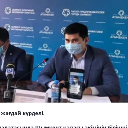
жағдай күрделі.
алатасында Шымкент қаласы әкімінің бірінші