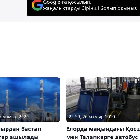
Google-ға қосылып,
жаңалықтарды бірінші болып оқыңыз
16 мамыр 2020
22:59, 26 мамыр 2020
мырдан бастап
Елорда маңындағы Қос
тер ашылады
мен Талапкерге автобус