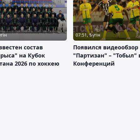
үгін
07:51, Бүгін
звестен состав
Появился видеообзор
рыса" на Кубок
"Партизан" – "Тобыл" 
тана 2026 по хоккею
Конференций