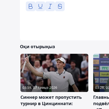
Оқи отырыңыз
03:59, 07 тамыз 2026
03:28, 
Синнер может пропустить
Главны
турнир в Цинциннати:
подвёл