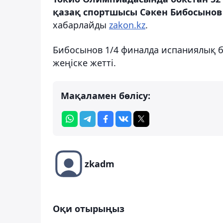
қазақ спортшысы Сәкен Бибосынов
хабарлайды
zakon.kz
.
Бибосынов 1/4 финалда испаниялық бо
жеңіске жетті.
Мақаламен бөлісу:
zkadm
Оқи отырыңыз