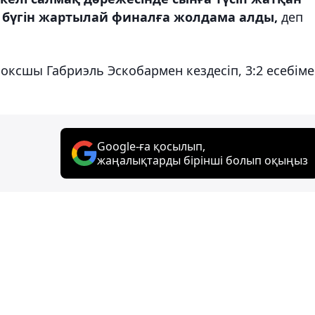
 бүгін жартылай финалға жолдама алды,
деп
ксшы Габриэль Эскобармен кездесіп, 3:2 есебім
Google-ға қосылып,
жаңалықтарды бірінші болып оқыңыз