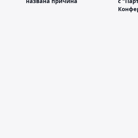
названа причина
с "Пар
Конфе