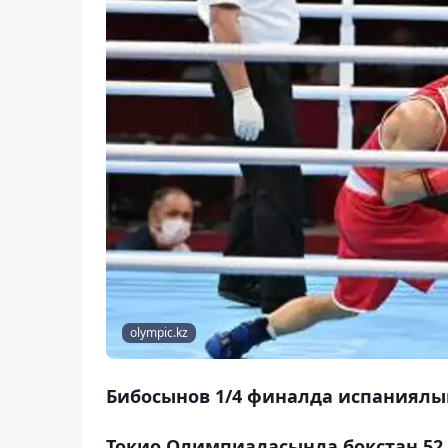
olympic.kz
Бибосынов 1/4 финалда испаниялық
Токио Олимпиадасында бокстан 52 