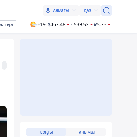
Алматы
Қаз
+19°
$
467.48
€
539.52
₽
5.73
алтері
Соңғы
Танымал