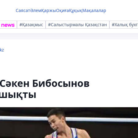
Саясат
Әлем
Қаржы
Оқиға
Құқық
Мақалалар
#Қазақмыс
#Салыстырмалы Қазақстан
#Халық бухг
kz
 Сәкен Бибосынов
 шықты