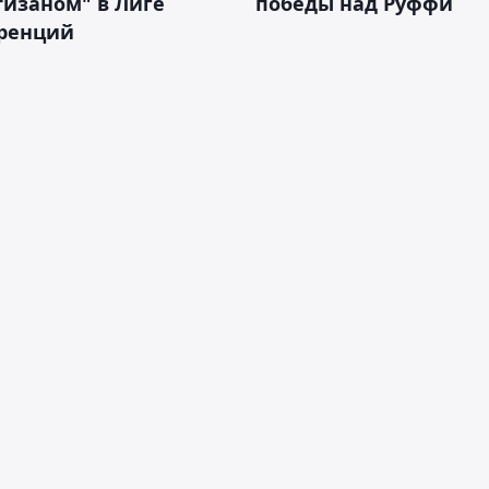
тизаном" в Лиге
победы над Руффи
ренций