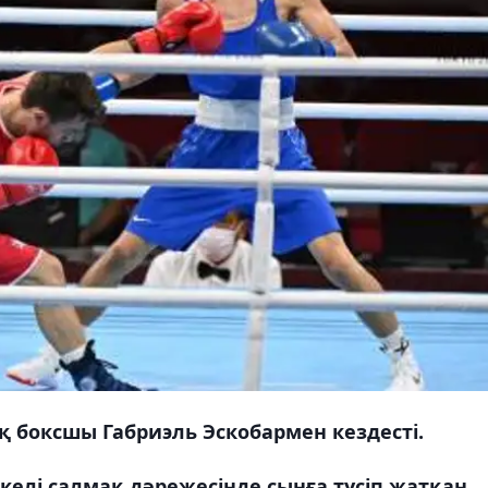
 боксшы Габриэль Эскобармен кездесті.
келі салмақ дәрежесінде сынға түсіп жатқан