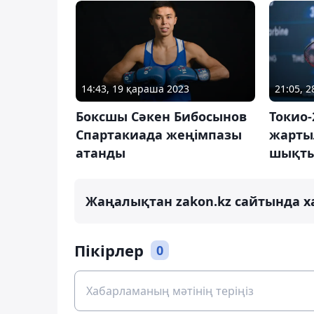
14:43, 19 қараша 2023
21:05, 
Боксшы Сәкен Бибосынов
Токио-
Спартакиада жеңімпазы
жарты
атанды
шықт
Жаңалықтан zakon.kz сайтында х
Пікірлер
0