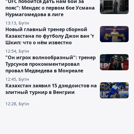
"UFC побоится дать нам бой за
пояс": Мендес о первом бое Усмана
Нурмагомедова в лиге
13:13, Бүгін
Новый главный тренер сборной
Казахстана по футболу Джон ван ’т
Шкип: что о нём известно
12:54, Бүгін
"Он игрок волнообразный": тренер
Турсунов прокомментировал
провал Медведева в Монреале
12:45, Бүгін
Казахстан заявил 15 дзюдоистов на
элитный турнир в Венгрии
12:28, Бүгін