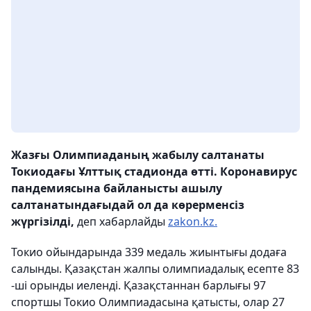
Жазғы Олимпиаданың жабылу салтанаты
Токиодағы Ұлттық стадионда өтті. Коронавирус
пандемиясына байланысты ашылу
салтанатындағыдай ол да көрерменсіз
жүргізілді,
деп хабарлайды
zakon.kz.
Токио ойындарында 339 медаль жиынтығы додаға
салынды. Қазақстан жалпы олимпиадалық есепте 83
-ші орынды иеленді. Қазақстаннан барлығы 97
спортшы Токио Олимпиадасына қатысты, олар 27