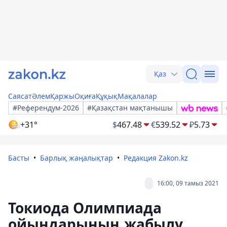
Қаз
Саясат
Әлем
Қаржы
Оқиға
Құқық
Мақалалар
#Референдум-2026
#Қазақстан мақтанышы
+31°
$
467.48
€
539.52
₽
5.73
Басты
Барлық жаңалықтар
Редакция Zakon.kz
16:00, 09 тамыз 2021
Токиода Олимпиада
ойындарының жабылу