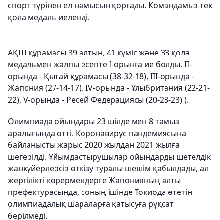
спорт түрінен ел намысын қорғады. Командамыз тек
қола медаль иеленді.
АҚШ құрамасы 39 алтын, 41 күміс және 33 қола
медальмен жалпы есепте І-орынға ие болды. ІІ-
орында - Қытай құрамасы (38-32-18), ІІІ-орында -
Жапония (27-14-17), IV-орында - Ұлыбритания (22-21-
22), V-орында - Ресей Федерациясы (20-28-23) ).
Олимпиада ойындары 23 шілде мен 8 тамыз
аралығында өтті. Коронавирус пандемиясына
байланысты жарыс 2020 жылдан 2021 жылға
шегерілді. Ұйымдастырушылар ойындарды шетелдік
жанкүйерлерсіз өткізу туралы шешім қабылдады, ал
жергілікті көрермендерге Жапонияның алты
префектурасында, соның ішінде Токиода өтетін
олимпиадалық шараларға қатысуға рұқсат
берілмеді.