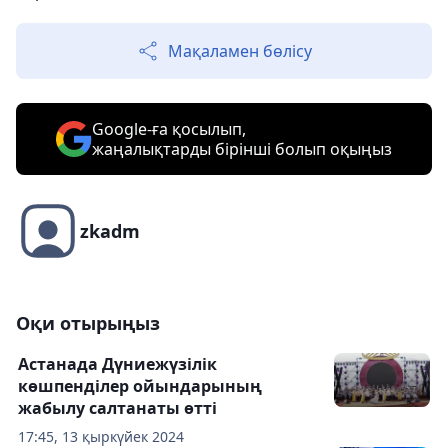
Мақаламен бөлісу
Google-ға қосылып,
жаңалықтарды бірінші болып оқыңыз
zkadm
Оқи отырыңыз
Астанада Дүниежүзілік
көшпенділер ойындарының
жабылу салтанаты өтті
17:45, 13 қыркүйек 2024