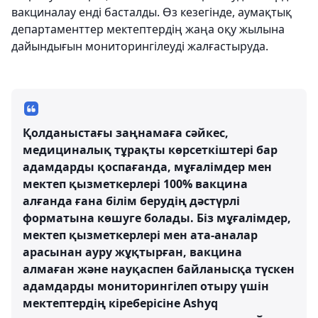
вакциналау енді басталды. Өз кезегінде, аумақтық
департаменттер мектептердің жаңа оқу жылына
дайындығын мониторингілеуді жалғастыруда.
Қолданыстағы заңнамаға сәйкес,
медициналық тұрақты көрсеткіштері бар
адамдарды қоспағанда, мұғалімдер мен
мектеп қызметкерлері 100% вакцина
алғанда ғана білім берудің дәстүрлі
форматына көшуге болады. Біз мұғалімдер,
мектеп қызметкерлері мен ата-аналар
арасынан ауру жұқтырған, вакцина
алмаған және науқаспен байланысқа түскен
адамдарды мониторингілеп отыру үшін
мектептердің кіреберісіне Ashyq