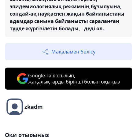
эпидемиологиялық режимнің бұзылуына,
сондай-ақ науқаспен жақын байланыстағы
адамдар санына байланысты сараланған
түрде жүргізілетін болады, - деді ол.
Мақаламен бөлісу
Google-ға қосылып,
жаңалықтарды бірінші болып оқыңыз
zkadm
Оқи отырыңыз