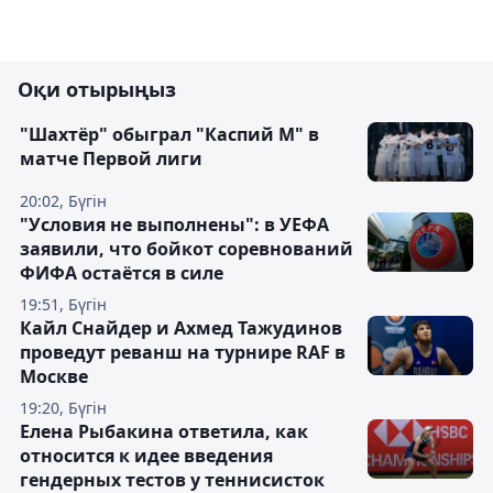
Оқи отырыңыз
"Шахтёр" обыграл "Каспий М" в
матче Первой лиги
20:02, Бүгін
"Условия не выполнены": в УЕФА
заявили, что бойкот соревнований
ФИФА остаётся в силе
19:51, Бүгін
Кайл Снайдер и Ахмед Тажудинов
проведут реванш на турнире RAF в
Москве
19:20, Бүгін
Елена Рыбакина ответила, как
относится к идее введения
гендерных тестов у теннисисток