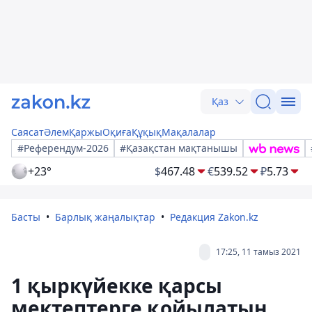
Қаз
Саясат
Әлем
Қаржы
Оқиға
Құқық
Мақалалар
#Референдум-2026
#Қазақстан мақтанышы
+23°
$
467.48
€
539.52
₽
5.73
Басты
Барлық жаңалықтар
Редакция Zakon.kz
17:25, 11 тамыз 2021
1 қыркүйекке қарсы
мектептерге қойылатын