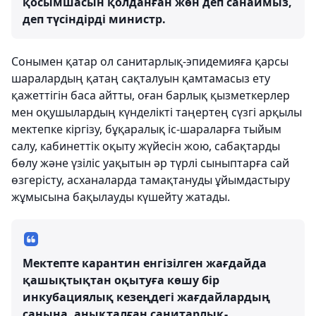
қосымшасын қолданған жөн деп санаймыз,
деп түсіндірді министр.
Сонымен қатар ол санитарлық-эпидемияға қарсы
шаралардың қатаң сақталуын қамтамасыз ету
қажеттігін баса айтты, оған барлық қызметкерлер
мен оқушылардың күнделікті таңертең сүзгі арқылы
мектепке кіргізу, бұқаралық іс-шараларға тыйым
салу, кабинеттік оқыту жүйесін жою, сабақтарды
бөлу және үзіліс уақытын әр түрлі сыныптарға сай
өзгерісту,
асханаларда тамақтануды
ұйымдастыру
жұмысына бақылауды күшейту жатады.
Мектепте карантин енгізілген жағдайда
қашықтықтан оқытуға көшу бір
инкубациялық кезеңдегі жағдайлардың
санына, анықталған санитарлық-