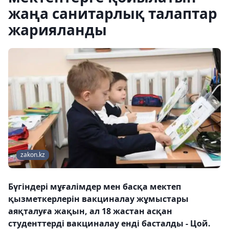
жаңа санитарлық талаптар
жарияланды
zakon.kz
Бүгіндері мұғалімдер мен басқа мектеп
қызметкерлерін вакциналау жұмыстары
аяқталуға жақын, ал 18 жастан асқан
студенттерді вакциналау енді басталды - Цой.