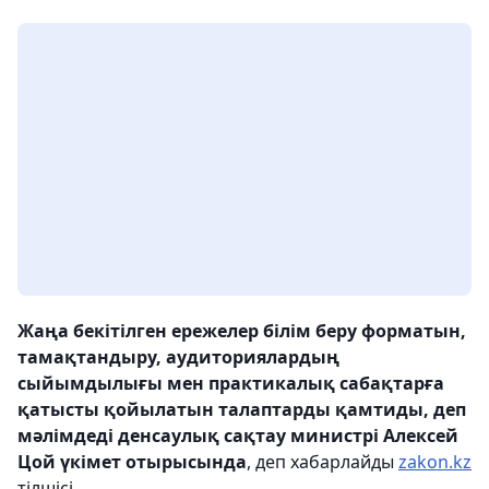
Жаңа бекітілген ережелер білім беру форматын,
тамақтандыру, аудиториялардың
сыйымдылығы мен практикалық сабақтарға
қатысты қойылатын талаптарды қамтиды, деп
мәлімдеді денсаулық сақтау министрі Алексей
Цой үкімет отырысында
, деп хабарлайды
zakon.kz
тілшісі.