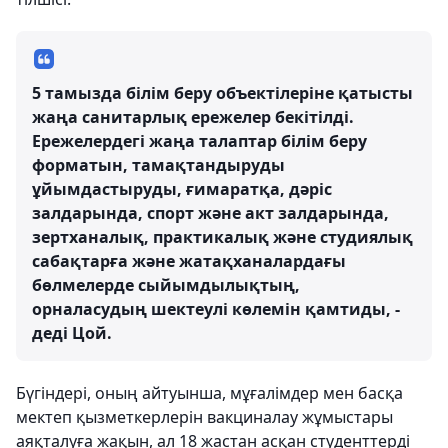
5 тамызда білім беру объектілеріне қатысты
жаңа санитарлық ережелер бекітілді.
Ережелердегі жаңа талаптар білім беру
форматын, тамақтандыруды
ұйымдастыруды, ғимаратқа, дәріс
залдарында, спорт және акт залдарында,
зертханалық, практикалық және студиялық
сабақтарға және жатақханалардағы
бөлмелерде сыйымдылықтың,
орналасудың шектеулі көлемін қамтиды, -
деді Цой.
Бүгіндері, оның айтуынша, мұғалімдер мен басқа
мектеп қызметкерлерін вакциналау жұмыстары
аяқталуға жақын, ал 18 жастан асқан студенттерді