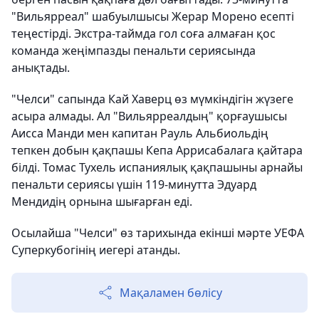
"Вильярреал" шабуылшысы Жерар Морено есепті
теңестірді. Экстра-таймда гол соға алмаған қос
команда жеңімпазды пенальти сериясында
анықтады.
"Челси" сапында Кай Хаверц өз мүмкіндігін жүзеге
асыра алмады. Ал "Вильярреалдың" қорғаушысы
Аисса Манди мен капитан Рауль Альбиольдің
тепкен добын қақпашы Кепа Аррисабалага қайтара
білді. Томас Тухель испаниялық қақпашыны арнайы
пенальти сериясы үшін 119-минутта Эдуард
Мендидің орнына шығарған еді.
Осылайша "Челси" өз тарихында екінші мәрте УЕФА
Суперкубогінің иегері атанды.
Мақаламен бөлісу