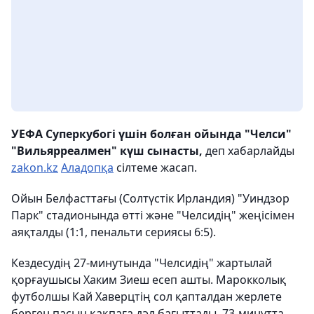
УЕФА Суперкубогі үшін болған ойында "Челси"
"Вильярреалмен" күш сынасты,
деп хабарлайды
zakon.kz
Аладопқа
сілтеме жасап.
Ойын Белфасттағы (Солтүстік Ирландия) "Уиндзор
Парк" стадионында өтті және "Челсидің" жеңісімен
аяқталды (1:1, пенальти сериясы 6:5).
Кездесудің 27-минутында "Челсидің" жартылай
қорғаушысы Хаким Зиеш есеп ашты. Марокколық
футболшы Кай Хаверцтің сол қапталдан жерлете
берген пасын қақпаға дәл бағыттады. 73-минутта