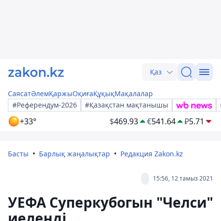
Қаз
Саясат
Әлем
Қаржы
Оқиға
Құқық
Мақалалар
#Референдум-2026
#Қазақстан мақтанышы
+33°
$
469.93
€
541.64
₽
5.71
Басты
Барлық жаңалықтар
Редакция Zakon.kz
15:56, 12 тамыз 2021
УЕФА Суперкубогын "Челси"
иеленді