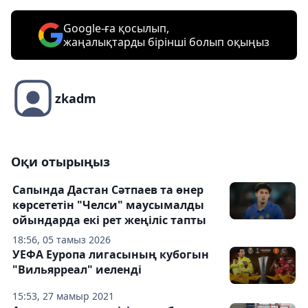
Google-ға қосылып,
жаңалықтарды бірінші болып оқыңыз
zkadm
Оқи отырыңыз
Сапында Дастан Сәтпаев та өнер
көрсететін "Челси" маусымалды
ойындарда екі рет жеңіліс тапты
18:56, 05 тамыз 2026
УЕФА Еуропа лигасының кубогын
"Вильярреал" иеленді
15:53, 27 мамыр 2021