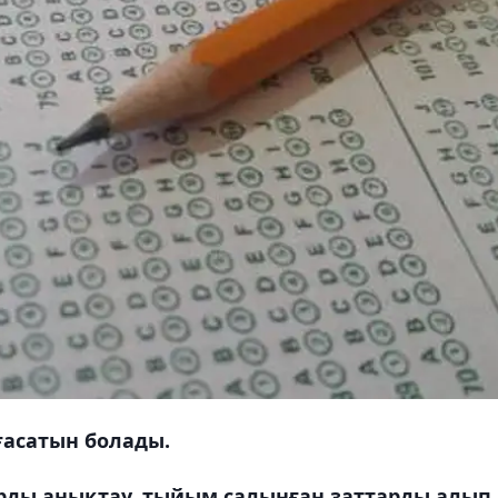
ғасатын болады.
ларды анықтау, тыйым салынған заттарды алып