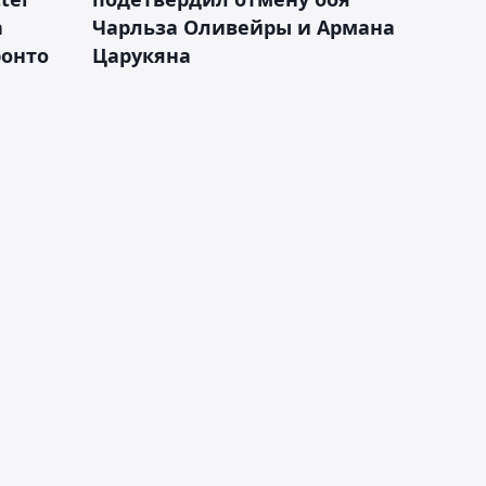
а
Чарльза Оливейры и Армана
ронто
Царукяна