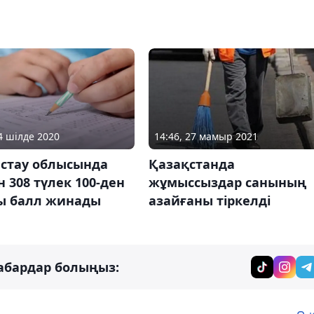
24 шілде 2020
14:46, 27 мамыр 2021
стау облысында
Қазақстанда
н 308 түлек 100-ден
жұмыссыздар санының
ы балл жинады
азайғаны тіркелді
абардар болыңыз: