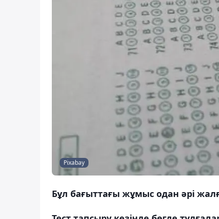
Pixabay
Бұл бағыттағы жұмыс одан әрі жал
Тест тапсыру кезінде бөгде тұлға