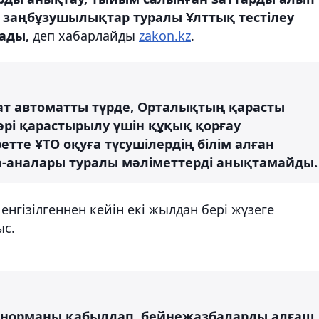
 заңбұзушылықтар туралы Ұлттық тестілеу
ады,
деп хабарлайды
zakon.kz
.
ат автоматты түрде, Орталықтың қарасты
н әрі қарастырылу үшін құқық қорғау
тте ҰТО оқуға түсушілердің білім алған
та-аналары туралы мәліметтерді анықтамайды.
 енгізілгеннен кейін екі жылдан бері жүзеге
ыс.
ы норманы қабылдап, бейнежазбаларды алғаш