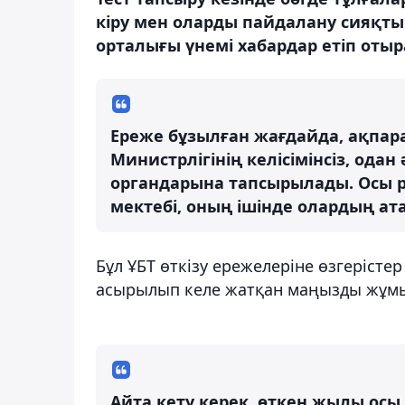
кіру мен оларды пайдалану сияқты
орталығы үнемі хабардар етіп отыр
Ереже бұзылған жағдайда, ақпар
Министрлігінің келісімінсіз, ода
органдарына тапсырылады. Осы ре
мектебі, оның ішінде олардың а
Бұл ҰБТ өткізу ережелеріне өзгерістер
асырылып келе жатқан маңызды жұм
Айта кету керек, өткен жылы ос