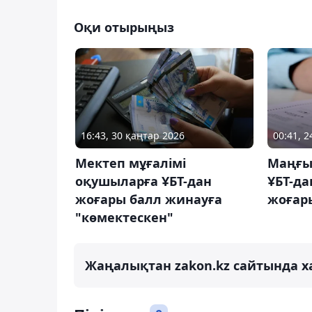
Оқи отырыңыз
16:43, 30 қаңтар 2026
00:41, 
Мектеп мұғалімі
Маңғы
оқушыларға ҰБТ-дан
ҰБТ-да
жоғары балл жинауға
жоғар
"көмектескен"
Жаңалықтан zakon.kz сайтында х