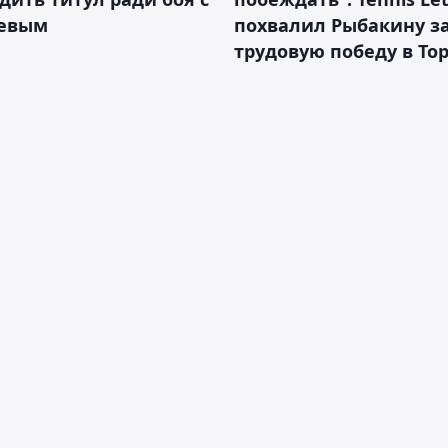
евым
похвалил Рыбакину з
трудовую победу в То