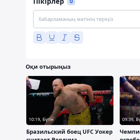
Пікірлер
0
Оқи отырыңыз
10:19, Бүгін
09:39, Б
Бразильский боец UFC Уокер
Чемпи
считает Вердума
освобо