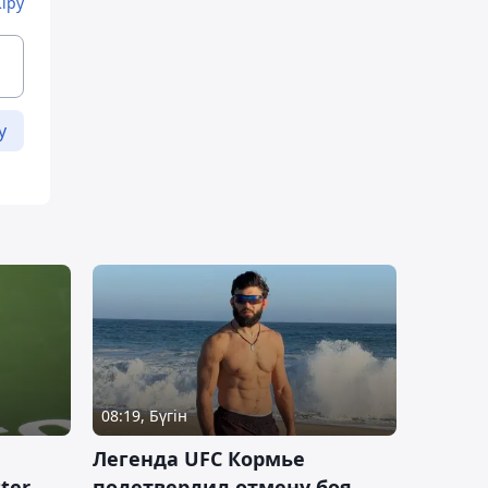
Кіру
у
08:19, Бүгін
Легенда UFC Кормье
ter
подетвердил отмену боя