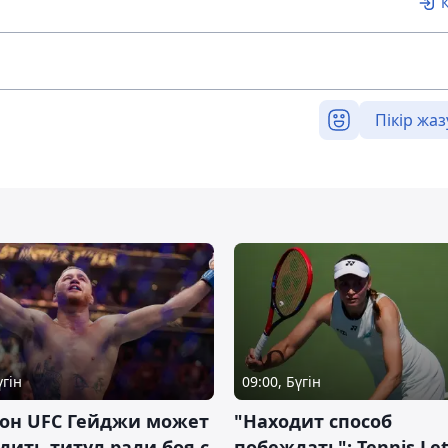
Пікір жаз
үгін
09:00, Бүгін
он UFC Гейджи может
"Находит способ
дить титул ради боя с
побеждать": Tennis Let