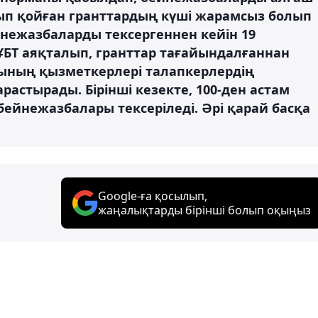
ып қойған гранттардың күші жарамсыз болып
нежазбаларды тексергеннен кейін 19
ҰБТ аяқталып, гранттар тағайындалғаннан
ығының қызметкерлері талапкерлердің
стырады. Бірінші кезекте, 100-ден астам
бейнежазбалары тексеріледі. Әрі қарай басқа
Google-ға қосылып,
жаңалықтарды бірінші болып оқыңыз