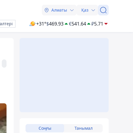
Алматы
Қаз
+31°
$
469.93
€
541.64
₽
5.71
алтері
Соңғы
Танымал