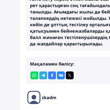
рет қарастырған соң тағайындал
танылды. Ағымдағы жылы да бей
талапкердің нәтижесі жойылды. 
кейін де ұлттық тестілеу ортал
қатысуымен бейнежазбаларды қара
балл жинаған тестіленушілердің 
да жағдайлар қарастырылады.
Мақаламен бөлісу:
zkadm