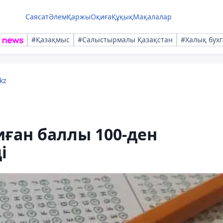
Саясат
Әлем
Қаржы
Оқиға
Құқық
Мақалалар
#Қазақмыс
#Салыстырмалы Қазақстан
#Халық бухг
kz
иған баллы 100-ден
і