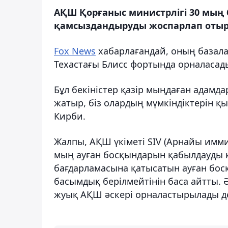
АҚШ Қорғаныс министрлігі 30 мың
қамсыздандыруды жоспарлап оты
Fox News
хабарлағандай, оның базал
Техастағы Блисс фортында орналасад
Бұл бекіністер қазір мыңдаған адамд
жатыр, біз олардың мүмкіндіктерін қы
Кирби.
Жалпы, АҚШ үкіметі SIV (Арнайы имм
мың ауған босқындарын қабылдауды кө
бағдарламасына қатысатын ауған бос
басымдық берілмейтінін баса айтты. 
жуық АҚШ әскері орналастырылады де