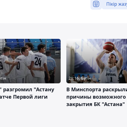
Пікір жаз
үгін
21:16, Бүгін
" разгромил "Астану
В Минспорта раскрыл
атче Первой лиги
причины возможного
закрытия БК "Астана"