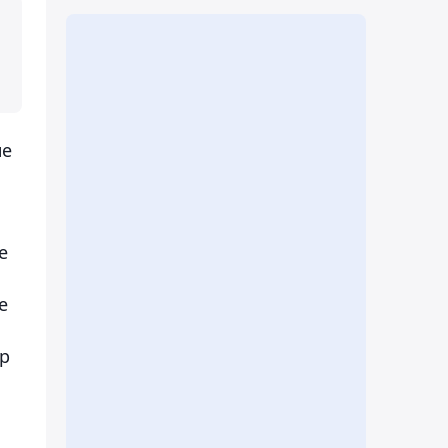
не
е
е
ер