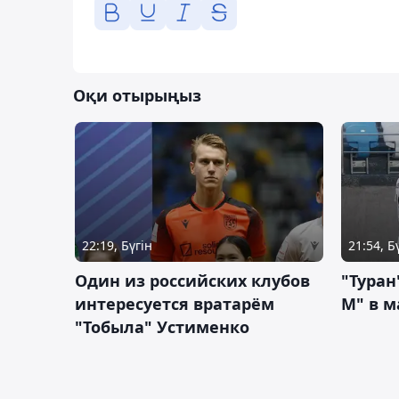
Оқи отырыңыз
22:19, Бүгін
21:54, Б
Один из российских клубов
"Туран
интересуется вратарём
М" в м
"Тобыла" Устименко