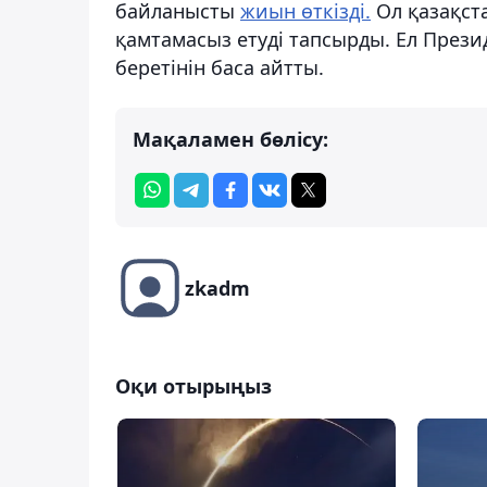
байланысты
жиын өткізді.
Ол қазақста
қамтамасыз етуді тапсырды. Ел Прези
беретінін баса айтты.
Мақаламен бөлісу:
zkadm
Оқи отырыңыз