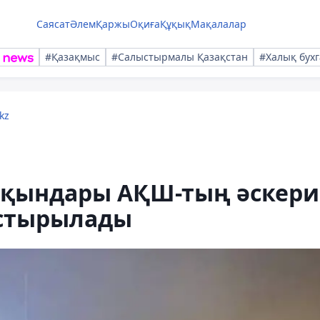
Саясат
Әлем
Қаржы
Оқиға
Құқық
Мақалалар
#Қазақмыс
#Салыстырмалы Қазақстан
#Халық бухг
kz
сқындары АҚШ-тың әскери
астырылады