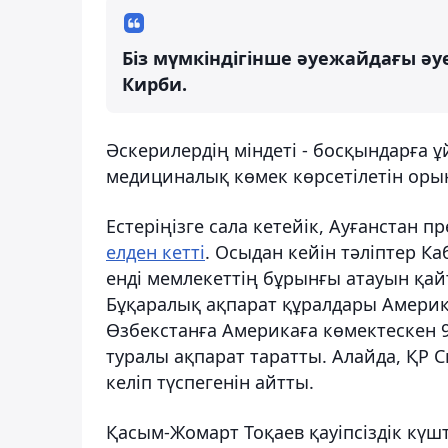
Біз мүмкіндігінше әуежайдағы әу
Кирби.
Әскерилердің міндеті - босқындарға 
медициналық көмек көрсетілетін оры
Естеріңізге сала кетейік, Ауғанстан п
елден кетті
. Осыдан кейін тәліптер Ка
енді мемлекеттің бұрынғы атауын қ
Бұқаралық ақпарат құралдары Америк
Өзбекстанға Америкаға көмектескен 
туралы ақпарат таратты. Алайда, ҚР С
келіп түспегенін айтты.
Қасым-Жомарт Тоқаев қауіпсіздік кү