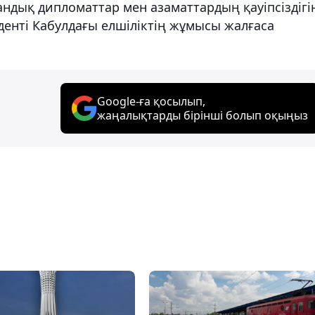
ндық дипломаттар мен азаматтардың қауіпсіздігі
денті Кабулдағы елшіліктің жұмысы жалғаса
Google-ға қосылып,
жаңалықтарды бірінші болып оқыңыз