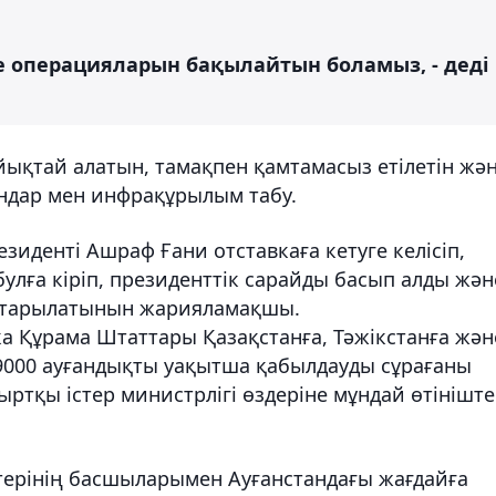
е операцияларын бақылайтын боламыз, - деді
ұйықтай алатын, тамақпен қамтамасыз етілетін жә
ндар мен инфрақұрылым табу.
резиденті Ашраф Ғани отставкаға кетуге келісіп,
булға кіріп, президенттік сарайды басып алды жән
айтарылатынын жарияламақшы.
а Құрама Штаттары Қазақстанға, Тәжікстанға жән
9000 ауғандықты уақытша қабылдауды сұрағаны
ыртқы істер министрлігі өздеріне мұндай өтінішт
штерінің басшыларымен Ауғанстандағы жағдайға