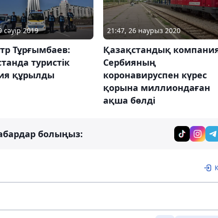
9 сәуір 2019
21:47, 26 наурыз 2020
тр Тұрғымбаев:
Қазақстандық компани
танда туристік
Сербияның
ия құрылды
коронавируспен күрес
қорына миллиондаған
ақша бөлді
абардар болыңыз: