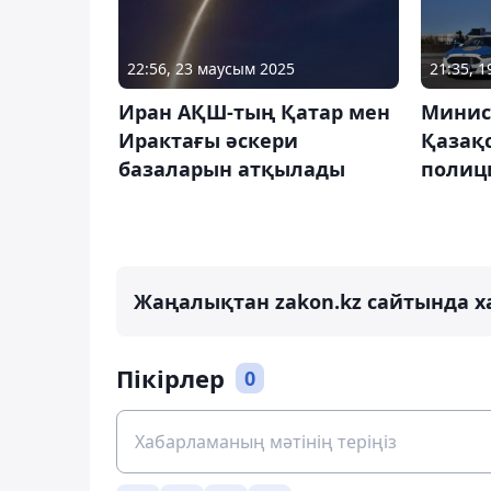
22:56, 23 маусым 2025
21:35, 1
Иран АҚШ-тың Қатар мен
Минис
Ирактағы әскери
Қазақс
базаларын атқылады
полиц
Жаңалықтан zakon.kz сайтында х
Пікірлер
0