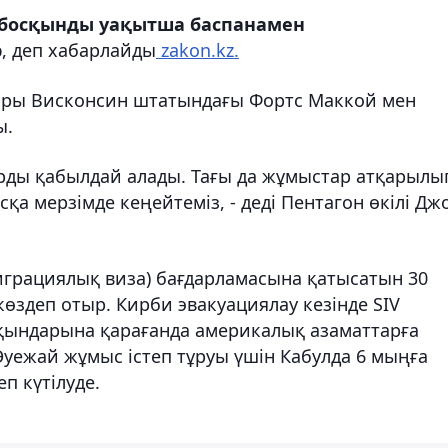
 босқынды уақытша баспанамен
р
, деп хабарлайды
zakon.kz.
ары Висконсин штатындағы Фортс Маккой мен
ы.
арды қабылдай алады. Тағы да жұмыстар атқарылы
сқа мерзімде кеңейтеміз, - деді Пентагон өкілі Дж
играциялық виза) бағдарламасына қатысатын 30
здеп отыр. Кирби эвакуациялау кезінде SIV
қындарына қарағанда
америкалық азаматтарға
Әуежай жұмыс істеп тұруы үшін Кабулда 6 мыңға
п күтілуде.