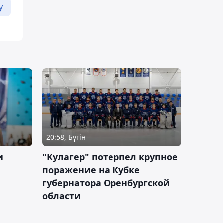
у
20:58, Бүгін
и
"Кулагер" потерпел крупное
поражение на Кубке
губернатора Оренбургской
области