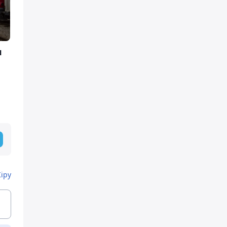
я
Кіру