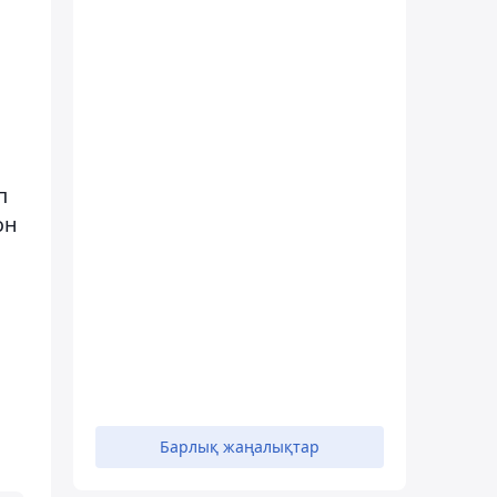
п
он
Барлық жаңалықтар