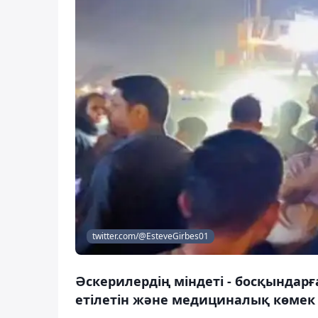
twitter.com/@EsteveGirbes01
Әскерилердің міндеті - босқындар
етілетін және медициналық көмек 