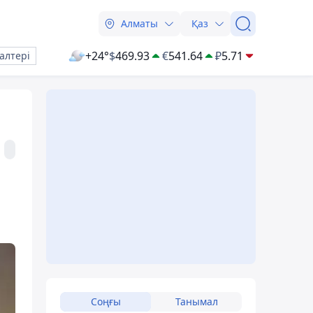
Алматы
Қаз
+24°
$
469.93
€
541.64
₽
5.71
алтері
Соңғы
Танымал