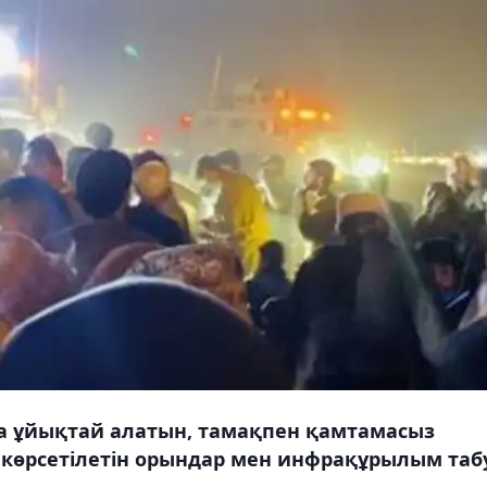
ға ұйықтай алатын, тамақпен қамтамасыз
көрсетілетін орындар мен инфрақұрылым табу