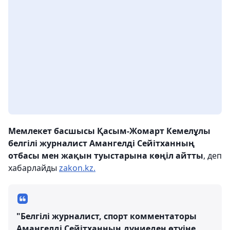
Мемлекет басшысы Қасым-Жомарт Кемелұлы
белгілі журналист Амангелді Сейітханның
отбасы мен жақын туыстарына көңіл айтты
, деп
хабарлайды
zakon.kz.
"Белгілі журналист, спорт комментаторы
Амангелді Сейітханның дүниеден өтуіне