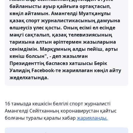
байланысты ауыр қайғыға ортақтасып,
көңіл айтамын. Амангелді Муатқанұлы
қазақ спорт журналистикасының дамуына
өлшеусіз үлес қосты. Оның есімі ел есінде
мәңгі сақталып, қазақ телевизиясының
тарихына алтын әріптермен жазыларына
сенімдімін. Марқұмның алды пейіш, арты
кеніш болсын", - деп жазылған
Президенттің баспасөз хатшысы Берік
Уәлидің Facebook-те жариялаған көңіл айту
жеделхатында.
16 тамызда кешкісін белгілі спорт журналисті
Амангелді Сейітханның коронавирустан қайтыс
болғаны туралы қаралы хабар
жарияланды.