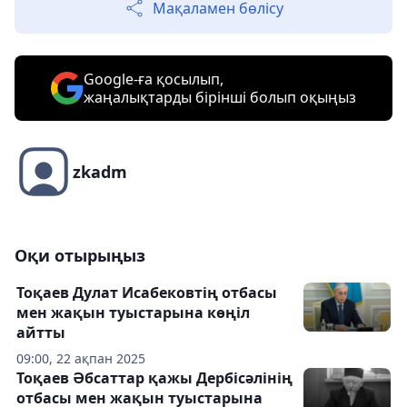
Мақаламен бөлісу
Google-ға қосылып,
жаңалықтарды бірінші болып оқыңыз
zkadm
Оқи отырыңыз
Тоқаев Дулат Исабековтің отбасы
мен жақын туыстарына көңіл
айтты
09:00, 22 ақпан 2025
Тоқаев Әбсаттар қажы Дербісәлінің
отбасы мен жақын туыстарына