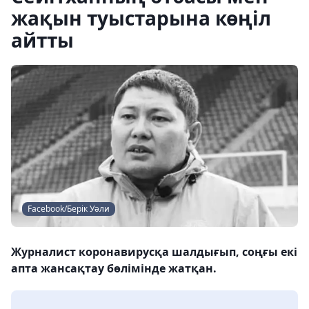
жақын туыстарына көңіл
айтты
Facebook/Берік Уәли
Журналист коронавирусқа шалдығып, соңғы екі
апта жансақтау бөлімінде жатқан.