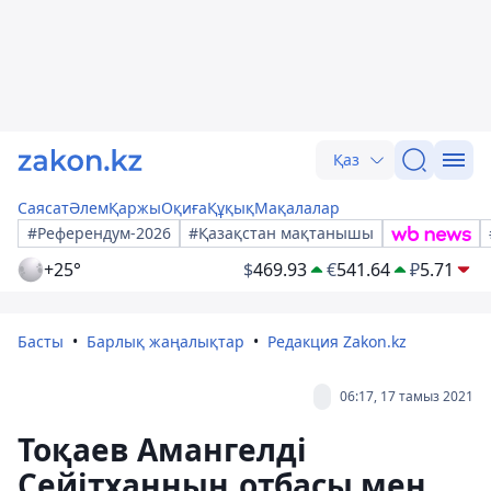
Қаз
Саясат
Әлем
Қаржы
Оқиға
Құқық
Мақалалар
#Референдум-2026
#Қазақстан мақтанышы
+25°
$
469.93
€
541.64
₽
5.71
Басты
Барлық жаңалықтар
Редакция Zakon.kz
06:17, 17 тамыз 2021
Тоқаев Амангелді
Сейітханның отбасы мен