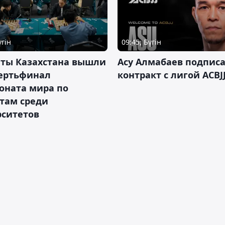
үгін
09:45, Бүгін
нты Казахстана вышли
Асу Алмабаев подпис
вертьфинал
контракт с лигой ACBJ
оната мира по
там среди
рситетов