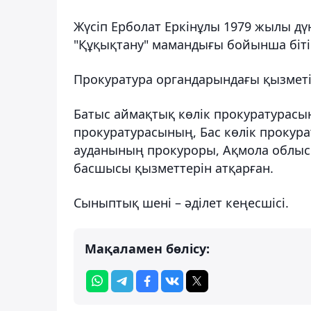
Жүсіп Ерболат Еркінұлы 1979 жылы дү
"Құқықтану" мамандығы бойынша біті
Прокуратура органдарындағы қызметі
Батыс аймақтық көлік прокуратурасы
прокуратурасының, Бас көлік прокур
ауданының прокуроры, Ақмола облыс
басшысы қызметтерін атқарған.
Сыныптық шені – әділет кеңесшісі.
Мақаламен бөлісу: