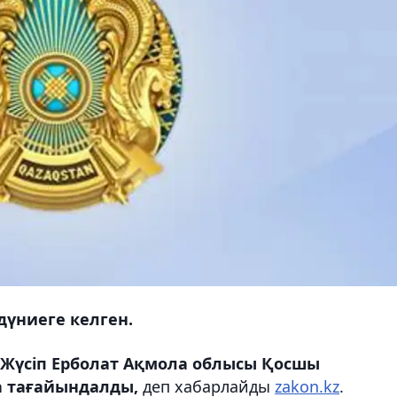
дүниеге келген.
Жүсіп Ерболат Ақмола облысы Қосшы
 тағайындалды,
деп хабарлайды
zakon.kz
.