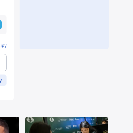
Кіру
у