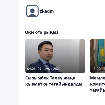
zkadm
Оқи отырыңыз
04:06, 29 тамыз 2021
15:00, 
Сырымбек Төлеу жаңа
Мемлек
қызметке тағайындалды
комите
тағай