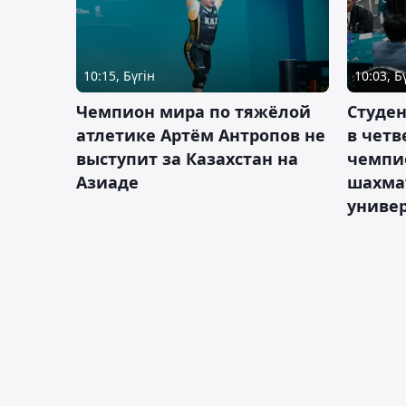
10:15, Бүгін
10:03, Б
Чемпион мира по тяжёлой
Студе
атлетике Артём Антропов не
в чет
выступит за Казахстан на
чемпи
Азиаде
шахма
униве