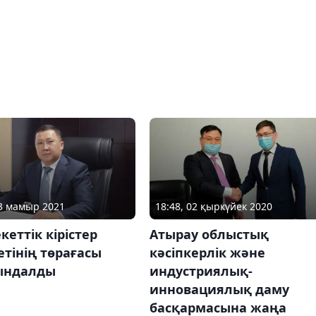
13 мамыр 2021
18:48, 02 қыркүйек 2020
еттік кірістер
Атырау облыстық
тінің төрағасы
кәсіпкерлік және
ындалды
индустриялық-
инновациялық даму
басқармасына жаңа