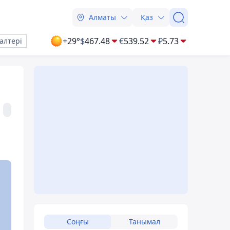
Алматы
Қаз
+29°
$
467.48
€
539.52
₽
5.73
алтері
Соңғы
Танымал