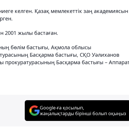
ниеге келген. Қазақ мемлекеттік заң академиясын
рген.
н 2001 жылы бастаған.
ның бөлім бастығы, Ақмола облысы
атурасының Басқарма бастығы, СҚО Уәлиханов
ы прокуратурасының Басқарма бастығы – Аппара
Google-ға қосылып,
жаңалықтарды бірінші болып оқыңыз