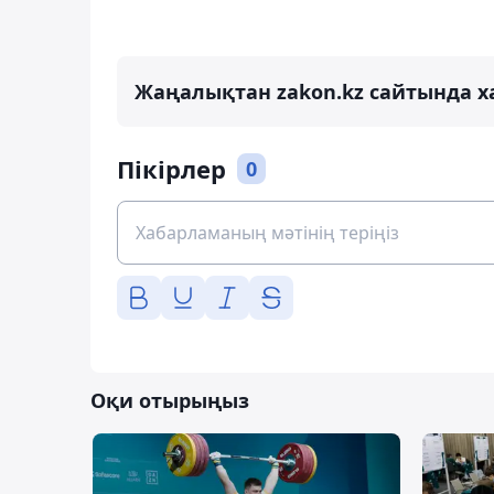
Жаңалықтан zakon.kz сайтында х
Пікірлер
0
Оқи отырыңыз