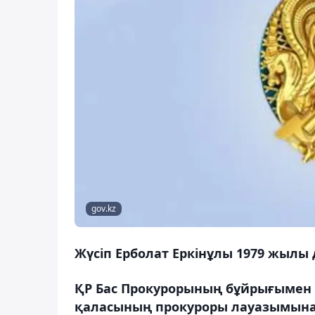
gov.kz
Жүсіп Ерболат Еркінұлы 1979 жылы 
ҚР Бас Прокурорының бұйрығымен 
қаласының прокуроры лауазымына