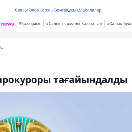
Саясат
Әлем
Қаржы
Оқиға
Құқық
Мақалалар
#Қазақмыс
#Салыстырмалы Қазақстан
#Халық бухг
kz
прокуроры тағайындалды