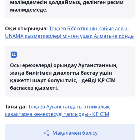
мәлімдемесін қолдаймыз, делінген ресми
мәлімдемеде.
Оқи отырыңыз:
Тоқаев БҰҰ өтінішін қабыл алды -
UNAMA қызметкерлері мінген ұшақ Алматыға қонды
Осы ережелерді орындау Ауғанстанның
жаңа билігімен диалогты бастау үшін
қажетті шарт болуы тиіс, - дейді ҚР СІМ
баспасөз қызметі.
Тағы да:
Тоқаев Ауғанстандағы этникалық
қазақтарға көмектесуді тапсырды - ҚР СІМ
Мақаламен бөлісу