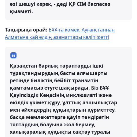
өзі шешуі керек, - деді ҚР СІМ баспасөз
қызметі.
Тақырықа орай:
БҰҰ-ға көмек. Ауғанстаннан
Алматыға қай елдің азаматтары келіп жетті
Қазақстан барлық тараптарды ішкі
тұрақтандырудың басты алғышарты
ретінде биліктің бейбіт транзитін
қамтамасыз етуге шақырады. Біз БҰҰ
Қауіпсіздік Кеңесінің инклюзивті және
өкілдік үкімет құру, ұлттық азшылықтар
мен әйелдердің құқықтарын құрметтеу,
басқа мемлекеттерге қауіп төндіретін
топтардың болуына жол бермеу,
халықаралық құқықты сақтау туралы