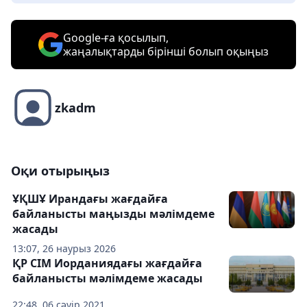
Google-ға қосылып,
жаңалықтарды бірінші болып оқыңыз
zkadm
Оқи отырыңыз
ҰҚШҰ Ирандағы жағдайға
байланысты маңызды мәлімдеме
жасады
13:07, 26 наурыз 2026
ҚР СІМ Иорданиядағы жағдайға
байланысты мәлімдеме жасады
22:48, 06 сәуір 2021