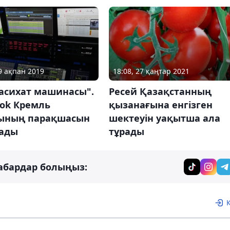
19 ақпан 2019
18:08, 27 қаңтар 2021
насихат машинасы".
Ресей Қазақстанның
ook Кремль
қызанағына енгізген
ының парақшасын
шектеуін уақытша ала
тады
тұрады
абардар болыңыз: