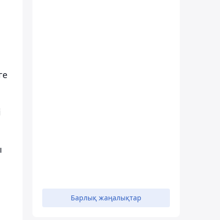
ге
і
ы
Барлық жаңалықтар