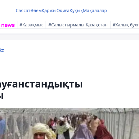
Саясат
Әлем
Қаржы
Оқиға
Құқық
Мақалалар
#Қазақмыс
#Салыстырмалы Қазақстан
#Халық бухг
kz
ауғанстандықты
ы