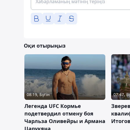
Оқи отырыңыз
08:19, Бүгін
07:47, Б
Легенда UFC Кормье
Зверев
подетвердил отмену боя
квали
Чарльза Оливейры и Армана
Итогов
Царукяна