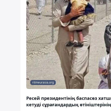
ritmeurasia.org
Ресей президентінің баспасөз хат
кетуді сұрағандардың өтініштерінің