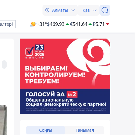
Алматы
Қаз
+31°
$
469.93
€
541.64
₽
5.71
алтері
Соңғы
Танымал