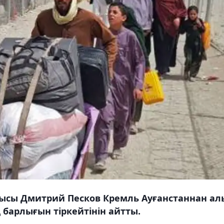
шысы Дмитрий Песков Кремль Ауғанстаннан ал
 барлығын тіркейтінін айтты.