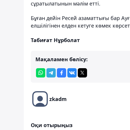
сұратылатынын мәлім етті.
Бұған дейін Ресей азаматтығы бар Ау
елшілігінен елден кетуге көмек көрсет
Табиғат Нұрболат
Мақаламен бөлісу:
zkadm
Оқи отырыңыз