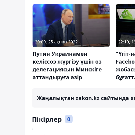
20:09, 25 ақпан 2022
22:19, 
Путин Украинамен
"Үгіт-
келіссөз жүргізу үшін өз
Faceb
делегациясын Минскіге
жобас
аттандыруға әзір
бұғат
Жаңалықтан zakon.kz сайтында х
Пікірлер
0