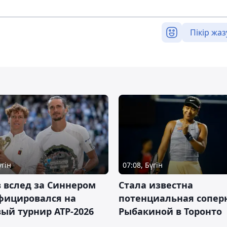
Пікір жаз
үгін
07:08, Бүгін
 вслед за Синнером
Cтала известна
фицировался на
потенциальная сопер
ый турнир ATP-2026
Рыбакиной в Торонто