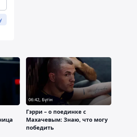
у
06:42, Бүгін
Гэрри – о поединке с
ница
Махачевым: Знаю, что могу
победить