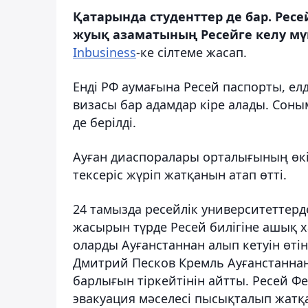
Қатарында студенттер де бар. Ресе
жуық азаматының Ресейге келу мү
Inbusiness
-ке сілтеме жасап.
Енді РФ аумағына Ресей паспорты, ел
визасы бар адамдар кіре алады. Соны
де берілді.
Ауған диаспоралары орталығының өкі
тексеріс жүріп жатқанын атап өтті.
24 тамызда ресейлік университеттерд
жасырын түрде Ресей билігіне ашық ха
оларды Ауғанстаннан алып кетуін өті
Дмитрий Песков Кремль Ауғанстаннан 
барлығын тіркейтінін айтты. Ресей Ф
эвакуация мәселесі пысықталып жатқ