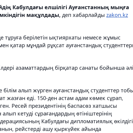
йдің Кабулдағы елшілігі Ауғанстанның мыңға
мкіндігін мақұлдады,
деп хабарлайды
zakon.kz
де тұруға берілетін ықтиярхаты немесе жұмыс
мен қатар мұндай рұқсат ауғанстандық студенттер
лдері азаматтардың бірқатар санаты бойынша әл
е білім алып жүрген ауғанстандық студенттер тоб
т жазған еді. 150-ден астам адам көмек сұрап,
нген. Ресей президентінің баспасөз хатшысы
алып кетуді сұрағандардың өтініштерінің
едерациясының Кабулдағы дипломатиялық өкілдігі
анын, рейстерді ашу қыркүйек айында