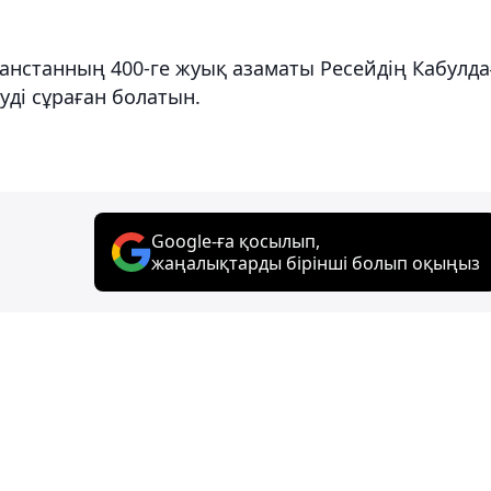
ғанстанның 400-ге жуық азаматы Ресейдің Кабулд
уді сұраған болатын.
Google-ға қосылып,
жаңалықтарды бірінші болып оқыңыз