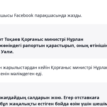
атшысы Facebook парақшасында жазды.
 Тоқаев Қорғаныс министрі Нұрлан
жөніндегі рапортын қарастырып, оның өтініші
 Уәли.
н жарылыстардан кейін Қорғаныс министрі Нұрла
енін мәлімдеген еді.
 жағдайдың салдарын жою. Егер отставкаға
 бұл жаңалықты естіген бойда өзім үшін шеші