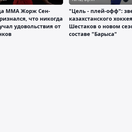
да ММА Жорж Сен-
"Цель - плей-офф": зв
ризнался, что никогда
казахстанского хокке
учал удовольствия от
Шестаков о новом сез
нков
составе "Барыса"