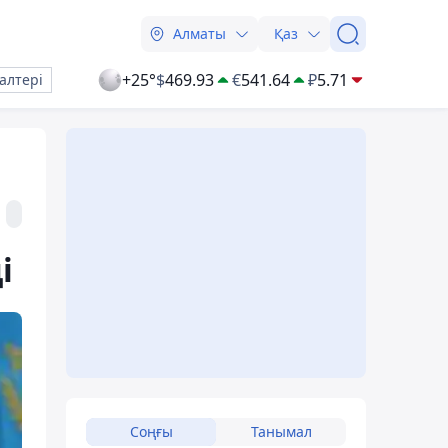
Алматы
Қаз
+25°
$
469.93
€
541.64
₽
5.71
алтері
і
Соңғы
Танымал