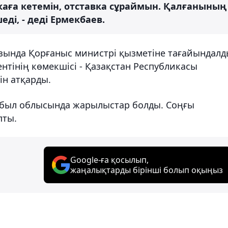
каға кетемін, отставка сұраймын. Қалғанының
і, - деді Ермекбаев.
зында Қорғаныс министрі қызметіне тағайындалд
нтінің көмекшісі - Қазақстан Республикасы
ін атқарды.
был облысында жарылыстар болды. Соңғы
пты.
Google-ға қосылып,
жаңалықтарды бірінші болып оқыңыз