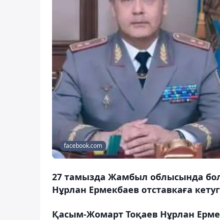
facebook.com
27 тамызда Жамбыл облысында бол
Нұрлан Ермекбаев отставкаға кетуг
Қасым-Жомарт Тоқаев Нұрлан Ерме