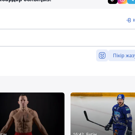
Пікір жаз
үгін
16:42, Бүгін