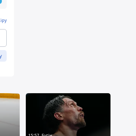
Кіру
у
15:57, Бүгін