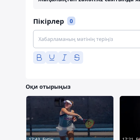
Пікірлер
0
Оқи отырыңыз
17:43, Бүгін
17:21, Б