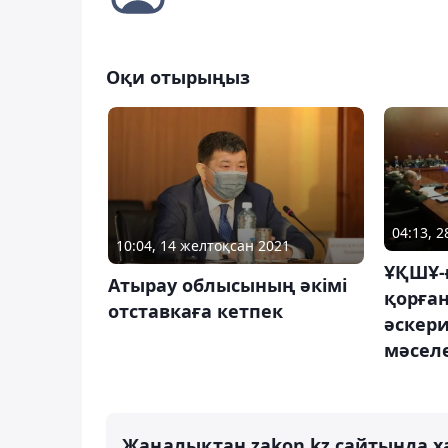
Оқи отырыңыз
04:13, 2
10:04, 14 желтоқсан 2021
ҰҚШҰ-
Атырау облысының әкімі
қорға
отставкаға кетпек
әскери
мәсел
Жаңалықтан zakon.kz сайтында х