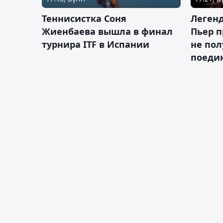
Теннисистка Соня
Леген
Жиенбаева вышла в финал
Пьер п
турнира ITF в Испании
не пол
поеди