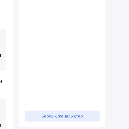
н
н
Барлық жаңалықтар
м