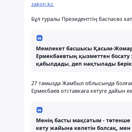
zakon.kz.
Бұл туралы Президенттің баспасөз х
Мемлекет басшысы Қасым-Жомарт
Ермекбаевтың қызметтен босату 
қабылдады, деп нақтылады Берік
27 тамызда Жамбыл облысында болға
Ермекбаев отставкаға кетуге дайын ек
Менің басты мақсатым - төтенше
кету жайына келетін болсақ, мен