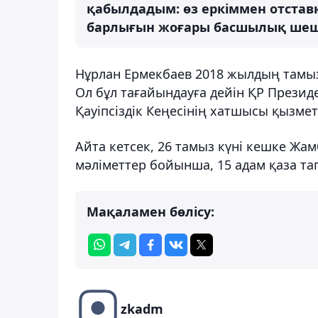
қабылдадым: өз еркіммен отстав
барлығын жоғары басшылық шешед
Нұрлан Ермекбаев 2018 жылдың тамы
Ол бұл тағайындауға дейін ҚР Президе
Қауіпсіздік Кеңесінің хатшысы қызмет
Айта кетсек,
26 тамыз күні кешке
Жам
мәліметтер бойынша, 15 адам қаза та
Мақаламен бөлісу:
zkadm