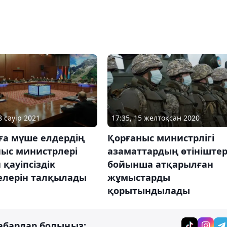
8 сәуір 2021
17:35, 15 желтоқсан 2020
ға мүше елдердің
Қорғаныс министрлігі
ныс министрлері
азаматтардың өтініштер
 қауіпсіздік
бойынша атқарылған
елерін талқылады
жұмыстарды
қорытындылады
абардар болыңыз: