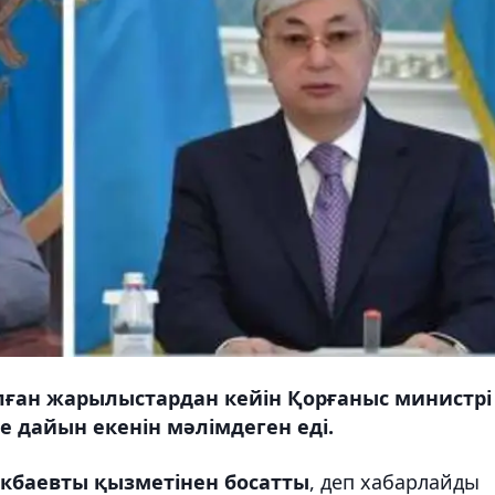
ған жарылыстардан кейін Қорғаныс министрі
е дайын екенін мәлімдеген еді.
кбаевты қызметінен босатты
, деп хабарлайды