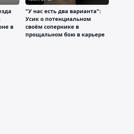
езда
"У нас есть два варианта":
я
Усик о потенциальном
оне в
своём сопернике в
прощальном бою в карьере