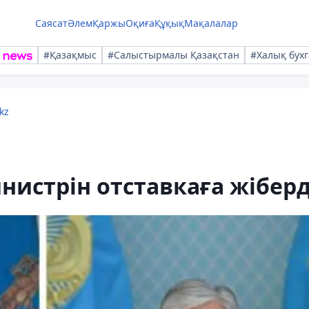
Саясат
Әлем
Қаржы
Оқиға
Құқық
Мақалалар
#Қазақмыс
#Салыстырмалы Қазақстан
#Халық бухг
kz
нистрін отставкаға жіберд